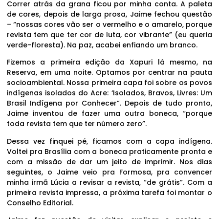
Correr atrás da grana ficou por minha conta. A paleta
de cores, depois de larga prosa, Jaime fechou questão
– “nossas cores vão ser o vermelho e o amarelo, porque
revista tem que ter cor de luta, cor vibrante” (eu queria
verde-floresta). Na paz, acabei enfiando um branco.
Fizemos a primeira edição da Xapuri lá mesmo, na
Reserva, em uma noite. Optamos por centrar na pauta
socioambiental. Nossa primeira capa foi sobre os povos
indígenas isolados do Acre: ‘Isolados, Bravos, Livres: Um
Brasil Indígena por Conhecer”. Depois de tudo pronto,
Jaime inventou de fazer uma outra boneca, “porque
toda revista tem que ter número zero”.
Dessa vez finquei pé, ficamos com a capa indígena.
Voltei pra Brasília com a boneca praticamente pronta e
com a missão de dar um jeito de imprimir. Nos dias
seguintes, o Jaime veio pra Formosa, pra convencer
minha irmã Lúcia a revisar a revista, “de grátis”. Com a
primeira revista impressa, a próxima tarefa foi montar o
Conselho Editorial.