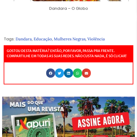
Dandara – O Globo
Tags:
,
,
,
Dandara
Educação
Mulheres Negras
Violência
GOSTOU DESTA MATÉRIA? ENTÃO, POR FAVOR, PASSA PRA FRENTE.
COMPARTILHE EM TODAS AS SUAS REDES. NÃO CUSTA NADA, É SÓ CLICAR!