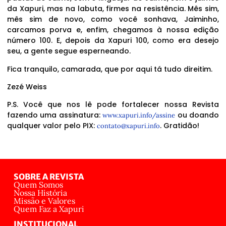
da Xapuri, mas na labuta, firmes na resistência. Mês sim,
mês sim de novo, como você sonhava, Jaiminho,
carcamos porva e, enfim, chegamos à nossa edição
número 100. E, depois da Xapuri 100, como era desejo
seu, a gente segue esperneando.
Fica tranquilo, camarada, que por aqui tá tudo direitim.
Zezé Weiss
P.S. Você que nos lê pode fortalecer nossa Revista
fazendo uma assinatura:
ou doando
www.xapuri.info/assine
qualquer valor pelo PIX:
. Gratidão!
contato@xapuri.info
SOBRE A REVISTA
Quem Somos
Nossa História
Missão e Valores
Quem Faz a Xapuri
INSTITUCIONAL