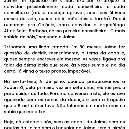
Jaime fez questão de visitar, explicar o projeto e
convidar pessoalmente cada conselheiro e cada
conselheira (até a doença agravar, nos seus últimos
meses de vida, nunca abriu mão dessa tarefa). Daqui
rumamos pra Goiânia, para convidar o arqueólogo
Altair Sales Barbosa, nosso primeiro conselheiro. “O mais
sabido de nóis,” segundo o Jaime.
Trilhamos uma linda jornada. Em 80 meses, Jaime fez
questão de decidir, mensalmente, o tema da capa e,
quase sempre, escrever ele mesmo. Às vezes, ligava pra
falar da ótima ideia que teve, às vezes sumia e, no dia
certo, lá vinha o texto pronto, impecável.
Na sexta-feira, 9 de julho, quando preparávamos a
Xapuri 81, pela primeira vez em sete anos, ele me pediu
para cuidar de tudo. Foi uma conversa triste, ele estava
agoniado com os rumos da doença e com a tragédia
que o Brasil enfrentava. Não falamos em morte, mas eu
sabia que era o fim.
Hoje, cá estamos nós, sem as capas do Jaime, sem as
pautas do Jaime, sem o linguajar do Jaime, sem o jaimês