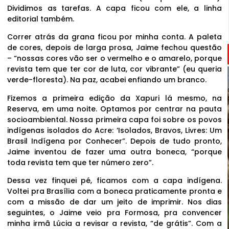
Dividimos as tarefas. A capa ficou com ele, a linha
editorial também.
Correr atrás da grana ficou por minha conta. A paleta
de cores, depois de larga prosa, Jaime fechou questão
– “nossas cores vão ser o vermelho e o amarelo, porque
revista tem que ter cor de luta, cor vibrante” (eu queria
verde-floresta). Na paz, acabei enfiando um branco.
Fizemos a primeira edição da Xapuri lá mesmo, na
Reserva, em uma noite. Optamos por centrar na pauta
socioambiental. Nossa primeira capa foi sobre os povos
indígenas isolados do Acre: ‘Isolados, Bravos, Livres: Um
Brasil Indígena por Conhecer”. Depois de tudo pronto,
Jaime inventou de fazer uma outra boneca, “porque
toda revista tem que ter número zero”.
Dessa vez finquei pé, ficamos com a capa indígena.
Voltei pra Brasília com a boneca praticamente pronta e
com a missão de dar um jeito de imprimir. Nos dias
seguintes, o Jaime veio pra Formosa, pra convencer
minha irmã Lúcia a revisar a revista, “de grátis”. Com a