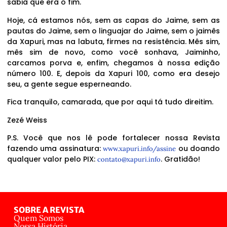
sabia que era o fim.
Hoje, cá estamos nós, sem as capas do Jaime, sem as
pautas do Jaime, sem o linguajar do Jaime, sem o jaimês
da Xapuri, mas na labuta, firmes na resistência. Mês sim,
mês sim de novo, como você sonhava, Jaiminho,
carcamos porva e, enfim, chegamos à nossa edição
número 100. E, depois da Xapuri 100, como era desejo
seu, a gente segue esperneando.
Fica tranquilo, camarada, que por aqui tá tudo direitim.
Zezé Weiss
P.S. Você que nos lê pode fortalecer nossa Revista
fazendo uma assinatura:
ou doando
www.xapuri.info/assine
qualquer valor pelo PIX:
. Gratidão!
contato@xapuri.info
SOBRE A REVISTA
Quem Somos
Nossa História