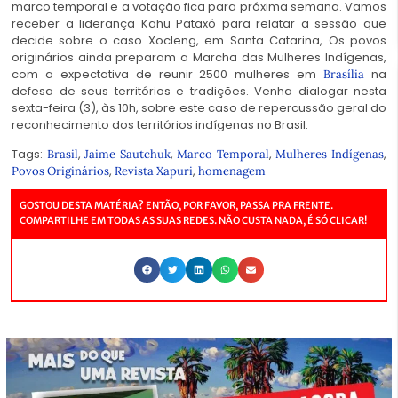
marco temporal e a votação fica para próxima semana. Vamos
receber a liderança Kahu Pataxó para relatar a sessão que
decide sobre o caso Xocleng, em Santa Catarina, Os povos
originários ainda preparam a Marcha das Mulheres Indígenas,
com a expectativa de reunir 2500 mulheres em
na
Brasília
defesa de seus territórios e tradições. Venha dialogar nesta
sexta-feira (3), às 10h, sobre este caso de repercussão geral do
reconhecimento dos territórios indígenas no Brasil.
Tags:
,
,
,
,
Brasil
Jaime Sautchuk
Marco Temporal
Mulheres Indígenas
,
,
Povos Originários
Revista Xapuri
homenagem
GOSTOU DESTA MATÉRIA? ENTÃO, POR FAVOR, PASSA PRA FRENTE.
COMPARTILHE EM TODAS AS SUAS REDES. NÃO CUSTA NADA, É SÓ CLICAR!