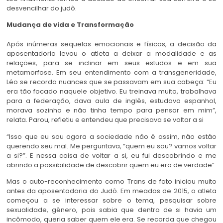
desvencilhar do judô.
Mudança de vida e Transformação
Após inúmeras sequelas emocionais e físicas, a decisão da
aposentadoria levou o atleta a deixar a modalidade e as
relações, para se inclinar em seus estudos e em sua
metamorfose. Em seu entendimento com a transgeneridade,
Léo se recorda nuances que se passavam em sua cabeça: “Eu
era tão focado naquele objetivo. Eu treinava muito, trabalhava
para a federação, dava aula de inglês, estudava espanhol,
morava sozinho e não tinha tempo para pensar em mim”,
relata. Parou, refletiu e entendeu que precisava se voltar a si
“Isso que eu sou agora a sociedade não é assim, não estão
querendo seu mal. Me perguntava, “quem eu sou? vamos voltar
a si?”. E nessa coisa de voltar a si, eu fui descobrindo e me
abrindo a possibilidade de descobrir quem eu era de verdade”
Mas o auto-reconhecimento como Trans de fato iniciou muito
antes da aposentadoria do Judô. Em meados de 2015, o atleta
começou a se interessar sobre o tema, pesquisar sobre
sexualidade, gênero, pois sabia que dentro de si havia um
incômodo, queria saber quem ele era. Se recorda que chegou