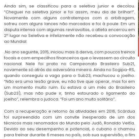
Ainda sim, se classificou para a seletiva junior e decolou.
“Cheguei na seletiva júnior e foi assim, meu dia de brilhar!”.
Novamente com alguns contratempos com a arbitragem,
sofreu com alguns lances não marcados e foi à poule. Em um
disputa intensa com algumas reviravoltas, o atleta encerrou em
2º lugar na Seletiva e infelizmente não recebeu a convocação
ao Mundial.
.No ano seguinte, 2015, iniciou mais à deriva, com poucos treinos
focais e com empecilhos financeiros que o levassem ao circuito
nacional. Nele foi prata no Campeonato Brasileiro Sub21,
novamente só atrás da adversária mineira. Ainda no Sogipa-RS,
quando conseguiu a vaga para o Sub23, machucou o joelho.
“Não era uma lesão grave, eu não tive que operar, mas foi em
um momento muito ruim. Eu estava a um mês do Brasileiro
(Sub23), mas não pude ir, tinha estourado o ligamento do
joelho”, relembra o judoca. “Foi um ano muito solitário”.
Com a recuperação e retorno às atividades em 2016, Scárdua
foi surpreendido com um convite inesperado de um dos
técnicos mais renomados do Mundo pelo Judô, Ronaldo Veitía.
Devido ao seu desempenho e potencial, o cubano o chamou
para treinar durante 6 meses no país, sob sua supervisão, a fim