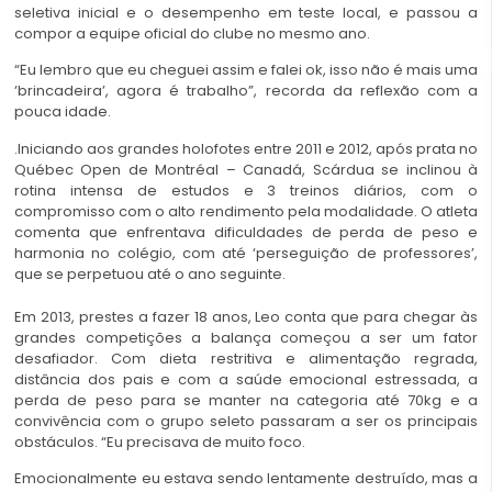
seletiva inicial e o desempenho em teste local, e passou a
compor a equipe oficial do clube no mesmo ano.
“Eu lembro que eu cheguei assim e falei ok, isso não é mais uma
‘brincadeira’, agora é trabalho”, recorda da reflexão com a
pouca idade.
.Iniciando aos grandes holofotes entre 2011 e 2012, após prata no
Québec Open de Montréal – Canadá, Scárdua se inclinou à
rotina intensa de estudos e 3 treinos diários, com o
compromisso com o alto rendimento pela modalidade. O atleta
comenta que enfrentava dificuldades de perda de peso e
harmonia no colégio, com até ‘perseguição de professores’,
que se perpetuou até o ano seguinte.
Em 2013, prestes a fazer 18 anos, Leo conta que para chegar às
grandes competições a balança começou a ser um fator
desafiador. Com dieta restritiva e alimentação regrada,
distância dos pais e com a saúde emocional estressada, a
perda de peso para se manter na categoria até 70kg e a
convivência com o grupo seleto passaram a ser os principais
obstáculos. “Eu precisava de muito foco.
Emocionalmente eu estava sendo lentamente destruído, mas a