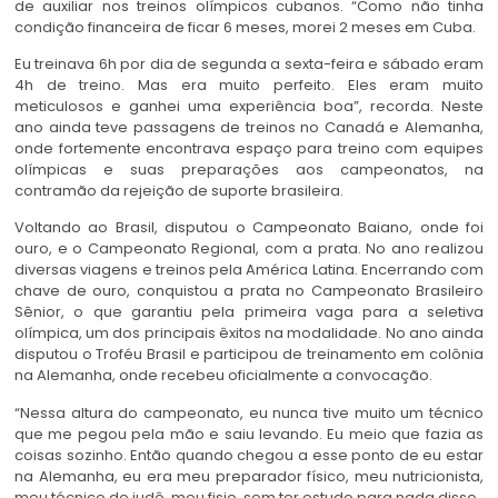
de auxiliar nos treinos olímpicos cubanos. “Como não tinha
condição financeira de ficar 6 meses, morei 2 meses em Cuba.
Eu treinava 6h por dia de segunda a sexta-feira e sábado eram
4h de treino. Mas era muito perfeito. Eles eram muito
meticulosos e ganhei uma experiência boa”, recorda. Neste
ano ainda teve passagens de treinos no Canadá e Alemanha,
onde fortemente encontrava espaço para treino com equipes
olímpicas e suas preparações aos campeonatos, na
contramão da rejeição de suporte brasileira.
Voltando ao Brasil, disputou o Campeonato Baiano, onde foi
ouro, e o Campeonato Regional, com a prata. No ano realizou
diversas viagens e treinos pela América Latina. Encerrando com
chave de ouro, conquistou a prata no Campeonato Brasileiro
Sênior, o que garantiu pela primeira vaga para a seletiva
olímpica, um dos principais êxitos na modalidade. No ano ainda
disputou o Troféu Brasil e participou de treinamento em colônia
na Alemanha, onde recebeu oficialmente a convocação.
“Nessa altura do campeonato, eu nunca tive muito um técnico
que me pegou pela mão e saiu levando. Eu meio que fazia as
coisas sozinho. Então quando chegou a esse ponto de eu estar
na Alemanha, eu era meu preparador físico, meu nutricionista,
meu técnico de judô, meu fisio, sem ter estudo para nada disso.