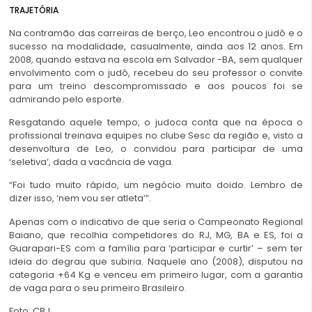
TRAJETÓRIA
Na contramão das carreiras de berço, Leo encontrou o judô e o
sucesso na modalidade, casualmente, ainda aos 12 anos. Em
2008, quando estava na escola em Salvador -BA, sem qualquer
envolvimento com o judô, recebeu do seu professor o convite
para um treino descompromissado e aos poucos foi se
admirando pelo esporte.
Resgatando aquele tempo, o judoca conta que na época o
profissional treinava equipes no clube Sesc da região e, visto a
desenvoltura de Leo, o convidou para participar de uma
‘seletiva’, dada a vacância de vaga.
“Foi tudo muito rápido, um negócio muito doido. Lembro de
dizer isso, ‘nem vou ser atleta’”.
Apenas com o indicativo de que seria o Campeonato Regional
Baiano, que recolhia competidores do RJ, MG, BA e ES, foi a
Guarapari-ES com a família para ‘participar e curtir’ – sem ter
ideia do degrau que subiria. Naquele ano (2008), disputou na
categoria +64 Kg e venceu em primeiro lugar, com a garantia
de vaga para o seu primeiro Brasileiro.
Foto: CBJ