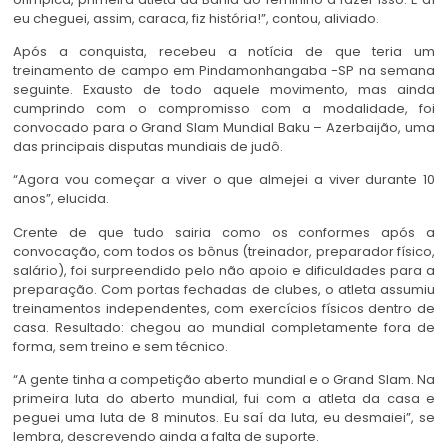
eu cheguei, assim, caraca, fiz história!”, contou, aliviado.
Após a conquista, recebeu a notícia de que teria um
treinamento de campo em Pindamonhangaba -SP na semana
seguinte. Exausto de todo aquele movimento, mas ainda
cumprindo com o compromisso com a modalidade, foi
convocado para o Grand Slam Mundial Baku – Azerbaijão, uma
das principais disputas mundiais de judô.
“Agora vou começar a viver o que almejei a viver durante 10
anos”, elucida.
Crente de que tudo sairia como os conformes após a
convocação, com todos os bônus (treinador, preparador físico,
salário), foi surpreendido pelo não apoio e dificuldades para a
preparação. Com portas fechadas de clubes, o atleta assumiu
treinamentos independentes, com exercícios físicos dentro de
casa. Resultado: chegou ao mundial completamente fora de
forma, sem treino e sem técnico.
“A gente tinha a competição aberto mundial e o Grand Slam. Na
primeira luta do aberto mundial, fui com a atleta da casa e
peguei uma luta de 8 minutos. Eu saí da luta, eu desmaiei”, se
lembra, descrevendo ainda a falta de suporte.