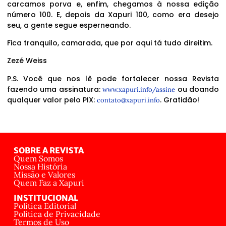
carcamos porva e, enfim, chegamos à nossa edição
número 100. E, depois da Xapuri 100, como era desejo
seu, a gente segue esperneando.
Fica tranquilo, camarada, que por aqui tá tudo direitim.
Zezé Weiss
P.S. Você que nos lê pode fortalecer nossa Revista
fazendo uma assinatura:
ou doando
www.xapuri.info/assine
qualquer valor pelo PIX:
. Gratidão!
contato@xapuri.info
SOBRE A REVISTA
Quem Somos
Nossa História
Missão e Valores
Quem Faz a Xapuri
INSTITUCIONAL
Política Editorial
Política de Privacidade
Termos de Uso