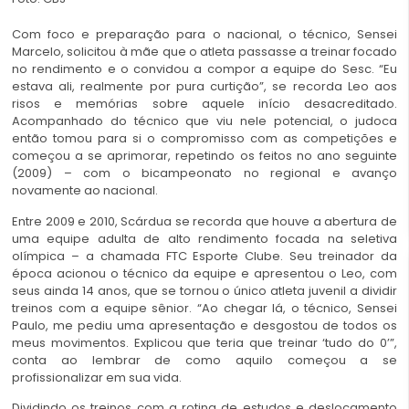
Com foco e preparação para o nacional, o técnico, Sensei
Marcelo, solicitou à mãe que o atleta passasse a treinar focado
no rendimento e o convidou a compor a equipe do Sesc. “Eu
estava ali, realmente por pura curtição”, se recorda Leo aos
risos e memórias sobre aquele início desacreditado.
Acompanhado do técnico que viu nele potencial, o judoca
então tomou para si o compromisso com as competições e
começou a se aprimorar, repetindo os feitos no ano seguinte
(2009) – com o bicampeonato no regional e avanço
novamente ao nacional.
Entre 2009 e 2010, Scárdua se recorda que houve a abertura de
uma equipe adulta de alto rendimento focada na seletiva
olímpica – a chamada FTC Esporte Clube. Seu treinador da
época acionou o técnico da equipe e apresentou o Leo, com
seus ainda 14 anos, que se tornou o único atleta juvenil a dividir
treinos com a equipe sênior. “Ao chegar lá, o técnico, Sensei
Paulo, me pediu uma apresentação e desgostou de todos os
meus movimentos. Explicou que teria que treinar ‘tudo do 0’”,
conta ao lembrar de como aquilo começou a se
profissionalizar em sua vida.
Dividindo os treinos com a rotina de estudos e deslocamento