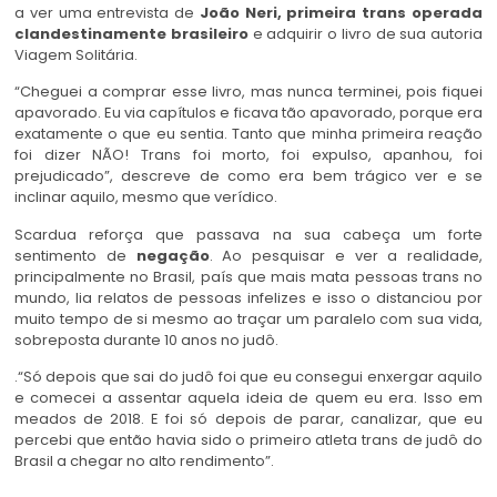
a ver uma entrevista de
João Neri, primeira trans operada
clandestinamente brasileiro
e adquirir o livro de sua autoria
Viagem Solitária.
“Cheguei a comprar esse livro, mas nunca terminei, pois fiquei
apavorado. Eu via capítulos e ficava tão apavorado, porque era
exatamente o que eu sentia. Tanto que minha primeira reação
foi dizer NÃO! Trans foi morto, foi expulso, apanhou, foi
prejudicado”, descreve de como era bem trágico ver e se
inclinar aquilo, mesmo que verídico.
Scardua reforça que passava na sua cabeça um forte
sentimento de
negação
. Ao pesquisar e ver a realidade,
principalmente no Brasil, país que mais mata pessoas trans no
mundo, lia relatos de pessoas infelizes e isso o distanciou por
muito tempo de si mesmo ao traçar um paralelo com sua vida,
sobreposta durante 10 anos no judô.
.“Só depois que sai do judô foi que eu consegui enxergar aquilo
e comecei a assentar aquela ideia de quem eu era. Isso em
meados de 2018. E foi só depois de parar, canalizar, que eu
percebi que então havia sido o primeiro atleta trans de judô do
Brasil a chegar no alto rendimento”.