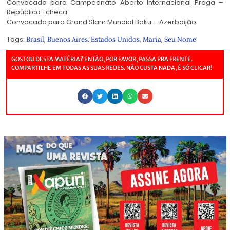
Convocado para Campeonato Aberto Internacional Praga –
República Tcheca
Convocado para Grand Slam Mundial Baku – Azerbaijão
Tags:
,
,
,
,
Brasil
Buenos Aires
Estados Unidos
Maria
Seu Nome
GOSTOU DESTA MATÉRIA? ENTÃO, POR FAVOR, PASSA PRA FRENTE.
COMPARTILHE EM TODAS AS SUAS REDES. NÃO CUSTA NADA, É SÓ CLICAR!