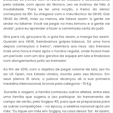
pela cidade, com apoio do técnico, Leo se inclinou de fato à
modalidade. “Para se ter uma noção, o treino do sênior
começava às 15h. Eu chegava com o meu técnico às 13h30. Das
13h30 às 14h15, mais ou menos, ele falava assim ‘a gente vai
andar no tatame. Você vai pegar no meu kimono e a gente vai
andar’, para eu aprender a fazer a caminhada certa do judô.
Gira para cá, gira para lá, a gola faz assim, a manga faz assim.
Quando era 14h15, treinávamos golpes básicos. Só uma hora
depois começava o treino”, relembra aos risos. Léo treinava
mais uma hora e meia após o horário regular, onde ficava mais
um período com um dos garotos da equipe em luta e finalizava
com alongamentos junto ao treinador.
Ao fim de 2010, com o objetivo de pegar volume de luta, Leo foi
ao US Open, nos Estado Unidos, inscrito pelo seu técnico. Em
seus plenos 15 anos, o judoca alcançou ali a sua primeira
medalha internacional, bronze pela categoria -70 Kg.
.Durante a viagem, a família conheceu outros atletas, entre eles
uma família que sugeriu a Leo participar do treinamento de
campo de verão, pelo Sogipa-RS, para que se preparasse para
as outras competições – na época, a seletiva nacional após um
mês. “Eu fiquei um mês em Sogipa, na casa dessa ‘tia’. Ali assim,