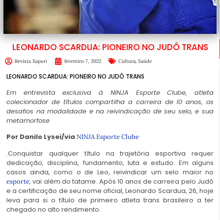
LEONARDO SCARDUA: PIONEIRO NO JUDÔ TRANS
,
Revista Xapuri
fevereiro 7, 2022
Cultura
Saúde
LEONARDO SCARDUA: PIONEIRO NO JUDÔ TRANS
Em entrevista exclusiva à NINJA Esporte Clube, atleta
colecionador de títulos compartilha a carreira de 10 anos, os
desafios na modalidade e na reivindicação de seu selo, e sua
metamorfose
Por Danilo Lysei/via
NINJA Esporte Clube
.Conquistar qualquer título na trajetória esportiva requer
dedicação, disciplina, fundamento, luta e estudo. Em alguns
casos ainda, como o de Leo, reivindicar um selo maior no
, vai além do tatame. Após 10 anos de carreira pelo Judô
esporte
e a certificação de seu nome oficial, Leonardo Scardua, 26, hoje
leva para si o título de primeiro atleta trans brasileiro a ter
chegado no alto rendimento.