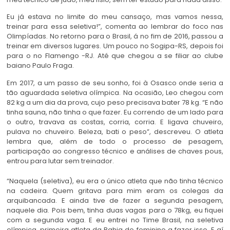
Eu já estava no limite do meu cansaço, mas vamos nessa,
treinar para essa seletiva!”, comenta ao lembrar do foco nas
Olimpíadas. No retorno para o Brasil, á no fim de 2016, passou a
treinar em diversos lugares. Um pouco no Sogipa-RS, depois foi
para o no Flamengo -RJ. Até que chegou a se filiar ao clube
baiano Paulo Fraga.
Em 2017, a um passo de seu sonho, foi à Osasco onde seria a
tão aguardada seletiva olímpica. Na ocasião, Leo chegou com
82 kg a um dia da prova, cujo peso precisava bater 78 kg. “E não
tinha sauna, não tinha o que fazer. Eu correndo de um lado para
o outro, travava as costas, corria, corria. E ligava chuveiro,
pulava no chuveiro. Beleza, bati o peso”, descreveu. O atleta
lembra que, além de todo o processo de pesagem,
participação ao congresso técnico e análises de chaves pous,
entrou para lutar sem treinador.
“Naquela (seletiva), eu era o único atleta que não tinha técnico
na cadeira. Quem gritava para mim eram os colegas da
arquibancada. E ainda tive de fazer a segunda pesagem,
naquele dia. Pois bem, tinha duas vagas para o 78kg, eu fiquei
com a segunda vaga. E eu entrei no Time Brasil, na seletiva
olímpica, primeira atleta da Bahia do feminino a fazer isso. E aí