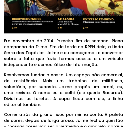
Era novembro de 2014. Primeiro fim de semana. Plena
campanha da Dilma. Fim de tarde na RPPN dele, a Linda
Serra dos Topázios. Jaime e eu começamos a conversar
sobre a falta que fazia termos acesso a um veículo
independente e democrático de informação.
Resolvemos fundar o nosso. Um espaço não comercial,
de resistência. Mais um trabalho de militância,
voluntário, por suposto. Jaime propôs um jornal; eu,
uma revista. O nome eu escolhi (ele queria Bacurau).
Dividimos as tarefas. A capa ficou com ele, a linha
editorial também.
Correr atrás da grana ficou por minha conta. A paleta
de cores, depois de larga prosa, Jaime fechou questão
– “nossas cores vão ser o vermelho e o amarelo, porque