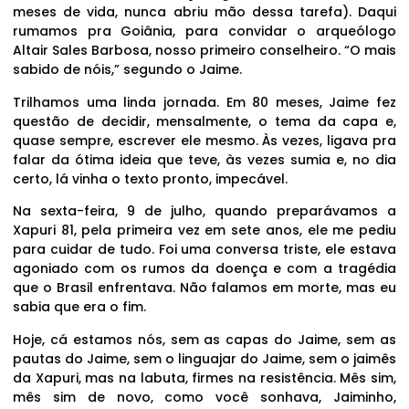
meses de vida, nunca abriu mão dessa tarefa). Daqui
rumamos pra Goiânia, para convidar o arqueólogo
Altair Sales Barbosa, nosso primeiro conselheiro. “O mais
sabido de nóis,” segundo o Jaime.
Trilhamos uma linda jornada. Em 80 meses, Jaime fez
questão de decidir, mensalmente, o tema da capa e,
quase sempre, escrever ele mesmo. Às vezes, ligava pra
falar da ótima ideia que teve, às vezes sumia e, no dia
certo, lá vinha o texto pronto, impecável.
Na sexta-feira, 9 de julho, quando preparávamos a
Xapuri 81, pela primeira vez em sete anos, ele me pediu
para cuidar de tudo. Foi uma conversa triste, ele estava
agoniado com os rumos da doença e com a tragédia
que o Brasil enfrentava. Não falamos em morte, mas eu
sabia que era o fim.
Hoje, cá estamos nós, sem as capas do Jaime, sem as
pautas do Jaime, sem o linguajar do Jaime, sem o jaimês
da Xapuri, mas na labuta, firmes na resistência. Mês sim,
mês sim de novo, como você sonhava, Jaiminho,