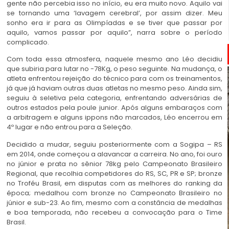
gente não percebia isso no início, eu era muito novo. Aquilo vai
se tornando uma ‘lavagem cerebral’, por assim dizer. Meu
sonho era ir para as Olimpíadas e se tiver que passar por
aquilo, vamos passar por aquilo”, narra sobre o período
complicado.
Com toda essa atmosfera, naquele mesmo ano Léo decidiu
que subiria para lutar no -78Kg, o peso seguinte. Na mudança, o
atleta enfrentou rejeição do técnico para com os treinamentos,
já que já haviam outras duas atletas no mesmo peso. Ainda sim,
seguiu à seletiva pela categoria, enfrentando adversárias de
outros estados pela poule junior. Após alguns embaraços com
a arbitragem e alguns ippons não marcados, Léo encerrou em
4º lugar e não entrou para a Seleção.
Decidido a mudar, seguiu posteriormente com a Sogipa – RS
em 2014, onde começou a alavancar a carreira. No ano, foi ouro
no júnior e prata no sênior 78kg pelo Campeonato Brasileiro
Regional, que recolhia competidores do RS, SC, PR e SP; bronze
no Troféu Brasil, em disputas com as melhores do ranking da
época; medalhou com bronze no Campeonato Brasileiro no
júnior e sub-23. Ao fim, mesmo com a constância de medalhas
e boa temporada, não recebeu a convocação para o Time
Brasil.