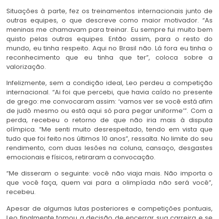
Situações à parte, fez os treinamentos internacionais junto de
outras equipes, o que descreve como maior motivador. “As
meninas me chamavam para treinar. Eu sempre fui muito bem
quisto pelas outras equipes. Então assim, para o resto do
mundo, eu tinha respeito. Aqui no Brasil não. Lá fora eu tinha o
reconhecimento que eu tinha que ter”, coloca sobre a
valorização.
Infelizmente, sem a condição ideal, Leo perdeu a competição
internacional. “Ai foi que percebi, que havia caído no presente
de grego: me convocaram assim: ‘vamos ver se você está afim
de judô mesmo ou está aqui só para pegar uniforme’”. Com a
perda, recebeu o retorno de que não iria mais à disputa
olímpica. “Me senti muito desrespeitado, tendo em vista que
tudo que foi feito nos últimos 10 anos”, ressalta. No limite do seu
rendimento, com duas lesões na coluna, cansaço, desgastes
emocionais e físicos, retiraram a convocação.
“Me disseram o seguinte: você não viaja mais. Não importa o
que você faça, quem vai para a olimpíada não será você”,
recebeu.
Apesar de algumas lutas posteriores e competições pontuais,
Leo finalmente tomou a decisão de encerrar sua carreira e se