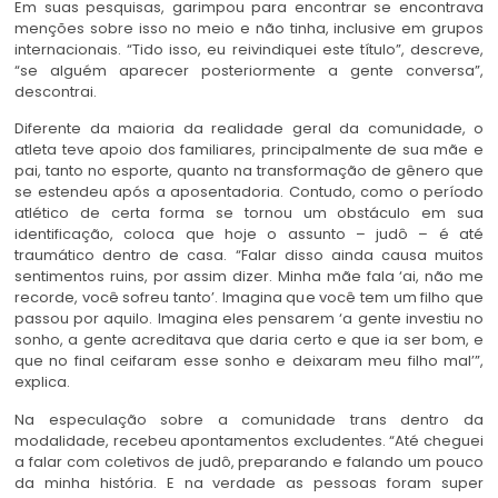
Em suas pesquisas, garimpou para encontrar se encontrava
menções sobre isso no meio e não tinha, inclusive em grupos
internacionais. “Tido isso, eu reivindiquei este título”, descreve,
“se alguém aparecer posteriormente a gente conversa”,
descontrai.
Diferente da maioria da realidade geral da comunidade, o
atleta teve apoio dos familiares, principalmente de sua mãe e
pai, tanto no esporte, quanto na transformação de gênero que
se estendeu após a aposentadoria. Contudo, como o período
atlético de certa forma se tornou um obstáculo em sua
identificação, coloca que hoje o assunto – judô – é até
traumático dentro de casa. “Falar disso ainda causa muitos
sentimentos ruins, por assim dizer. Minha mãe fala ‘ai, não me
recorde, você sofreu tanto’. Imagina que você tem um filho que
passou por aquilo. Imagina eles pensarem ‘a gente investiu no
sonho, a gente acreditava que daria certo e que ia ser bom, e
que no final ceifaram esse sonho e deixaram meu filho mal’”,
explica.
Na especulação sobre a comunidade trans dentro da
modalidade, recebeu apontamentos excludentes. “Até cheguei
a falar com coletivos de judô, preparando e falando um pouco
da minha história. E na verdade as pessoas foram super