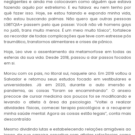
negligentes e ainda me colocavam como alguém que estava
fazendo aquilo por estrelismo. E eu falava: eu nem tenho por
quê fazer isso. Hoje, se estou falando e expondo minha vida,
não estou buscando palmas. Não quero que outras pessoas
LGBTQIA+ passem pelo que passei. Você não vê homens gays
no judô, trans muito menos. É um meio muito tóxico”, fortalece
ao recordar de todas complicações que teve com estresse pós
traumático, transtornos alimentares e crises de pânico.
Hoje, Leo vive o assentamento da metamorfose em todas as
esferas da sua vida. Desde 2018, passou a dar passos focados
em si.
Morou com os pais, no litoral sul, naquele ano. Em 2019 voltou a
Salvador e retomou seus estudos focado em vestibulares e
universidades. Já em 2020, durante a auto imersão e
pandemia, as coisas “foram se encaminhando”. O anseio
precoce de cursar medicina aos poucos foi se modificando e
levando o atleta à área da psicologia. “Voltei a realizar
atividades físicas, comecei terapia psicológica e a recuperar
minha saúde mental. Agora as coisas estão legais”, conta mais
descontraído
Mesmo dividindo lutas e estabelecendo relações amigáveis ao
longo da sua carreira esportiva com atletas referências como