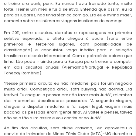
o treino era punk, punk. Eu nunca havia treinado tanto, muito
forte. Treinei um mês e fui à seletiva. Entenda que assim, eu ia
para os lugares, não tinha técnico comigo. Era eu e minha mãe”,
comenta sobre as inúmeras viagens inusitadas do começo.
Em 2011, entre disputas, derrotas e repescagens na primeira
seletiva esperada, o atleta chegou à poule (zona entre
primeiros e terceiros lugares, com possibilidade de
classificação) e conquistou vaga inédita para a seleção
brasileira e disputa internacional. Com o patrocínio baiano que
tinha, Léo pode ir ainda para a Europa para treinar e competir
em dois circuitos anuais (Alemanha/Portugal e República
Tcheca/ Romênia).
“Nesse primeiro circuito eu não medalhei pois foi um negócio
muito difícil. Competição difícil, sofri bullying, não dormia. Era
terrível. Eu cheguei a pensar em não fazer mais Judô”, relembra
dos momentos desafiadores passados. “A segunda viagem,
cheguei a disputar medalha, e foi super legal, viagem mais
bacana, as pessoas eram ‘gente fina’. Aí voltei e pensei, talvez
não seja tão ruim assim e vou continuar no Judô”.
Ao fim dos circuitos, sem clube cravado, Leo aproveitou o
convite do treinador do Minas Tênis Clube (MTC)-MG durante a