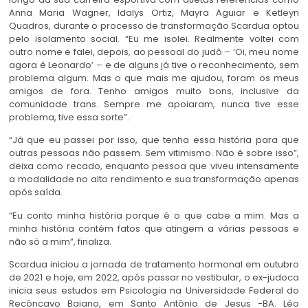
Anna Maria Wagner, Idalys Ortiz, Mayra Aguiar e Ketleyn
Quadros, durante o processo de transformação Scardua optou
pelo isolamento social. “Eu me isolei. Realmente voltei com
outro nome e falei, depois, ao pessoal do judô – ‘Oi, meu nome
agora é Leonardo’ – e de alguns já tive o reconhecimento, sem
problema algum. Mas o que mais me ajudou, foram os meus
amigos de fora. Tenho amigos muito bons, inclusive da
comunidade trans. Sempre me apoiaram, nunca tive esse
problema, tive essa sorte”.
“Já que eu passei por isso, que tenha essa história para que
outras pessoas não passem. Sem vitimismo. Não é sobre isso”,
deixa como recado, enquanto pessoa que viveu intensamente
a modalidade no alto rendimento e sua transformação apenas
após saída.
“Eu conto minha história porque é o que cabe a mim. Mas a
minha história contém fatos que atingem a várias pessoas e
não só a mim”, finaliza.
Scardua iniciou a jornada de tratamento hormonal em outubro
de 2021 e hoje, em 2022, após passar no vestibular, o ex-judoca
inicia seus estudos em Psicologia na Universidade Federal do
Recôncavo Baiano, em Santo Antônio de Jesus -BA. Léo