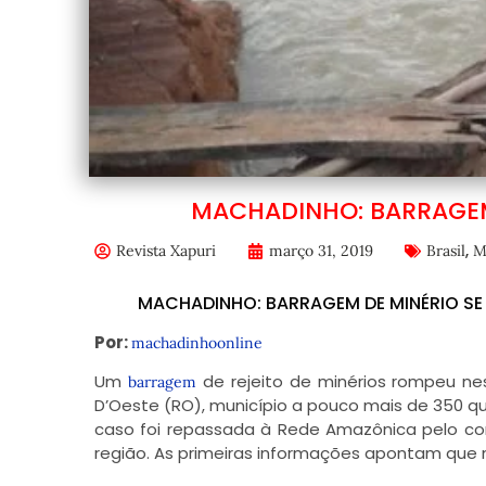
MACHADINHO: BARRAGEM
,
Revista Xapuri
março 31, 2019
Brasil
M
MACHADINHO: BARRAGEM DE MINÉRIO SE
Por:
machadinhoonline
Um
de rejeito de minérios rompeu nes
barragem
D’Oeste (RO), município a pouco mais de 350 qui
caso foi repassada à Rede Amazônica pelo com
região. As primeiras informações apontam que n