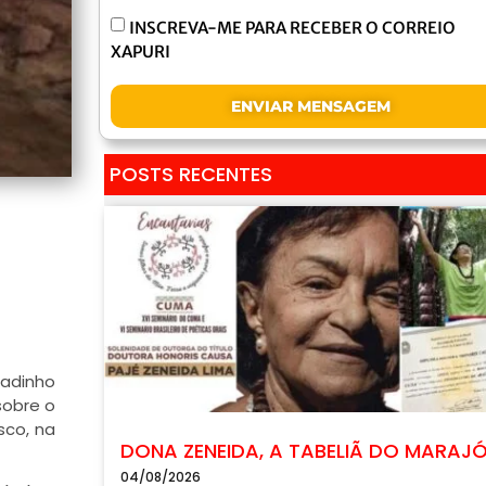
INSCREVA-ME PARA RECEBER O CORREIO
XAPURI
ENVIAR MENSAGEM
POSTS RECENTES
hadinho
sobre o
sco, na
DONA ZENEIDA, A TABELIÃ DO MARAJ
04/08/2026