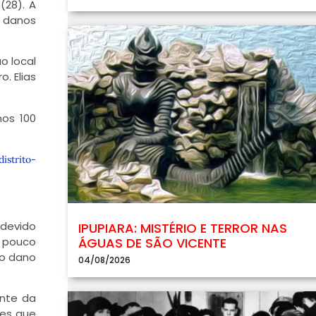
(28). A
 danos
o local
. Elias
nos 100
strito-
 devido
IPUPIARA: MISTÉRIO E TERROR NAS
a pouco
ÁGUAS DE SÃO VICENTE
do dano
04/08/2026
ante da
tes que