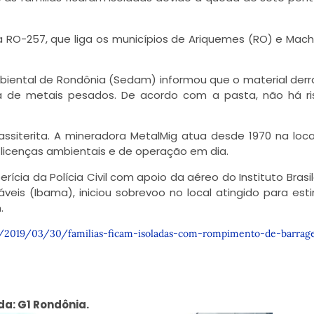
a RO-257, que liga os municípios de Ariquemes (RO) e Mac
biental de Rondônia (Sedam) informou que o material de
ça de metais pesados. De acordo com a pasta, não há r
siterita. A mineradora MetalMig atua desde 1970 na loca
icenças ambientais e de operação em dia.
ia da Polícia Civil com apoio da aéreo do Instituto Brasil
eis (Ibama), iniciou sobrevoo no local atingido para est
.
ia/2019/03/30/familias-ficam-isoladas-com-rompimento-de-barra
da: G1 Rondônia.