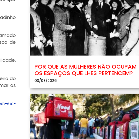
hadinho
rramado
isco de
lidade.
POR QUE AS MULHERES NÃO OCUPAM
OS ESPAÇOS QUE LHES PERTENCEM?
eiro do
03/08/2026
imar os
gem-em-