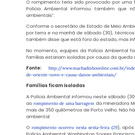
O rompimento teria sido provocado por uma fo
Polícia Ambiental informou também que n
ambientais”.
Conforme o secretário de Estado de Meio Ambi
por terra e na manhã de sábado (30), técnicos 
também disse que está fora do estado, mas in
No momento, equipes da Polícia Ambiental f
famílias estariam isoladas por causa da queda 
Fonte:
http://www.machadinhoonline.com.br/ind
de-oriente-novo-e-causa-danos-ambientais/
Famílias ficam isoladas
A Polícia Ambiental informou neste sábado (30
ao
da mineradora Me
rompimento de uma barragem
mais de 350 quilômetros de Porto Velho. Não h
ambiental.
O
), apó
rompimento ocorreu nesta sexta-feira (29
Polícia Ambiental, Washington Soares Francisco