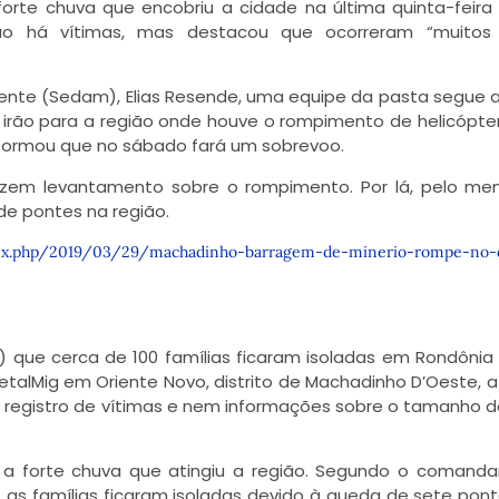
rte chuva que encobriu a cidade na última quinta-feira 
ão há vítimas, mas destacou que ocorreram “muitos
ente (Sedam), Elias Resende, uma equipe da pasta segue a
irão para a região onde houve o rompimento de helicóptero
formou que no sábado fará um sobrevoo.
azem levantamento sobre o rompimento. Por lá, pelo me
de pontes na região.
ex.php/2019/03/29/machadinho-barragem-de-minerio-rompe-no-di
) que cerca de 100 famílias ficaram isoladas em Rondônia
talMig em Oriente Novo, distrito de Machadinho D’Oeste, 
á registro de vítimas e nem informações sobre o tamanho 
s a forte chuva que atingiu a região. Segundo o comand
, as famílias ficaram isoladas devido à queda de sete pon