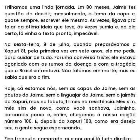
Trilhamos uma linda jornada. Em 80 meses, Jaime fez
questão de decidir, mensalmente, o tema da capa e,
quase sempre, escrever ele mesmo. Às vezes, ligava pra
falar da ótima ideia que teve, às vezes sumia e, no dia
certo, lá vinha o texto pronto, impecável.
Na sexta-feira, 9 de julho, quando preparávamos a
Xapuri 81, pela primeira vez em sete anos, ele me pediu
para cuidar de tudo. Foi uma conversa triste, ele estava
agoniado com os rumos da doença e com a tragédia
que o Brasil enfrentava. Não falamos em morte, mas eu
sabia que era o fim.
Hoje, cá estamos nós, sem as capas do Jaime, sem as
pautas do Jaime, sem o linguajar do Jaime, sem o jaimês
da Xapuri, mas na labuta, firmes na resistência. Mês sim,
mês sim de novo, como você sonhava, Jaiminho,
carcamos porva e, enfim, chegamos à nossa edição
número 100. E, depois da Xapuri 100, como era desejo
seu, a gente segue esperneando.
Fica tranquilo, camarada, que por aqui tá tudo direitim.