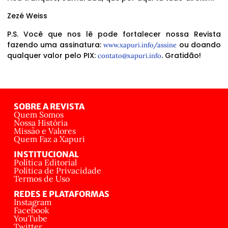
Zezé Weiss
P.S. Você que nos lê pode fortalecer nossa Revista
fazendo uma assinatura:
ou doando
www.xapuri.info/assine
qualquer valor pelo PIX:
. Gratidão!
contato@xapuri.info
SOBRE A REVISTA
Quem Somos
Nossa História
Missão e Valores
Quem Faz a Xapuri
INSTITUCIONAL
Política Editorial
Política de Privacidade
Termos de Uso
REDES E PLATAFORMAS
Instagram
Facebook
YouTube
Twitter