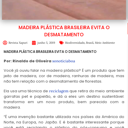
MADEIRA PLÁSTICA BRASILEIRA EVITA O
DESMATAMENTO
,
,
Revista Xapuri
junho 5, 2019
Biodiversidade
Brasil
Meio Ambiente
MADEIRA PLÁSTICA BRASILEIRA EVITA O DESMATAMENTO
Por: Rinaldo de Oliveira
sonoticiaboa
Você já ouviu falar na madeira plástica? É um produto que tem
jeito de madeira, cor de madeira, ranhuras de madeira, mas
não tem relação com o desmatamento de florestas.
Ela usa uma técnica de
que retira do meio ambiente
reciclagem
garrafas pet e papelão, e dá a eles um destino sustentável:
transforma em um novo produto, bem parecido com a
madeira.
“É uma invenção bastante utilizada nos países da América do
Norte, na Europa, no Japão. E é bastante interessante porque
você está reciclando o plástico do pós-consumo e você