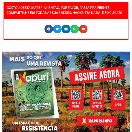
GOSTOU DESTA MATÉRIA? ENTÃO, POR FAVOR, PASSA PRA FRENTE.
COMPARTILHE EM TODAS AS SUAS REDES. NÃO CUSTA NADA, É SÓ CLICAR!