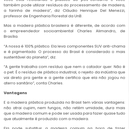
também pode utilizar resíduos do processamento de madeira,
a farinha de madeira”, diz Cláudio Henrique Del Menezzi,
professor de Engenharia Florestal da UnB.
Mas a madeira plástica brasileira é diferente, de acordo com
o empreendedor socioambiental Charles Alimandro, de
Brasília.
“A nossa é 100% plástico. Ela leva componentes SUV anti-chama
e é pigmentada. O processo do Brasil é considerado o mais
sustentável do planeta”, diz.
“A gente trabalha com resíduo que nem o catador quer. Não é
o pet. É o resíduo de plástico industrial, o rejeito da indústria que
vai direto pra gente e a gente certifica que ela não jogou no
aterro sanitário”, conta Charles.
Vantagens
E a madeira plástica produzida no Brasil tem várias vantagens:
não atrai cupim, nem fungos, não retém umidade, dura mais
que a madeira comum e pode ser usada para fazer quase tudo
que atualmente é produzido com a madeira.
Ela pode substituir a madeira comum na hora de fazer