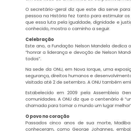
O secretário-geral diz que este dia serve pa
pessoa na História fez tanto para estimular o
que essa luta pela igualdade, dignidade e just
conhecido, mostra o caminho a seguir.
Celebração
Este ano, a Fundação Nelson Mandela dedica o
“honrar a liderança e devoção de Nelson Mand
todos”.
Na sede da ONU, em Nova Iorque, uma exposiçã
segurança, direitos humanos e desenvolvimento 
visitada até 2 de setembro. A ONU também em
Estabelecido em 2009 pela Assembleia Ger
comunidades. A ONU diz que o centenário é “uma
chamada para tornar o mundo um lugar melhor”
O povo no coração
Passados cinco anos de sua morte, Madib
conheceram, como George Johannes, embaixa