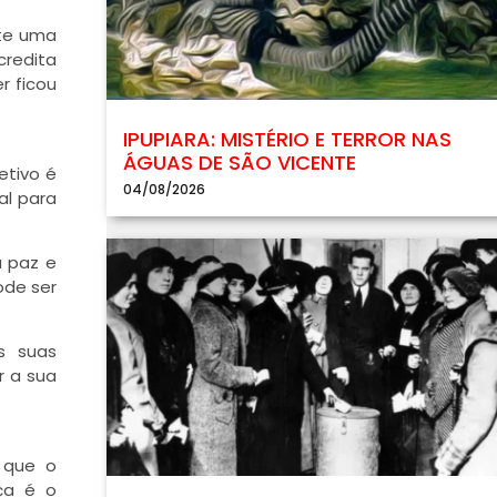
nte uma
credita
r ficou
IPUPIARA: MISTÉRIO E TERROR NAS
ÁGUAS DE SÃO VICENTE
etivo é
04/08/2026
al para
a paz e
ode ser
s suas
r a sua
 que o
ça é o