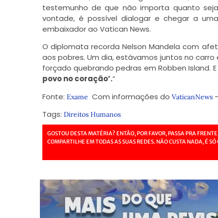
testemunho de que não importa quanto seja 
vontade, é possível dialogar e chegar a uma
embaixador ao Vatican News.
O diplomata recorda Nelson Mandela com afeto
aos pobres. Um dia, estávamos juntos no carro 
forçado quebrando pedras em Robben Island. E 
povo no coração’.
”
Fonte:
Com informações do
–
Exame
VaticanNews
Tags:
Direitos Humanos
GOSTOU DESTA MATÉRIA? ENTÃO, POR FAVOR, PASSA PRA FRENTE
COMPARTILHE EM TODAS AS SUAS REDES. NÃO CUSTA NADA, É SÓ 