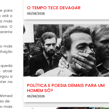
O TEMPO TECE DEVAGAR
ge para
06/08/2026
o até o
Na mais
casa. O
garante
co mais
ituição
a queda
atrair
hegou a
nter na
POLÍTICA E POESIA DEMAIS PARA UM
HOMEM SÓ?
e Ahmed
05/08/2026
es de
co mais