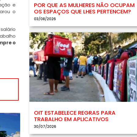
POR QUE AS MULHERES NÃO OCUPAM
nação e
OS ESPAÇOS QUE LHES PERTENCEM?
larou o
03/08/2026
salário
rabalho
empre o
OIT ESTABELECE REGRAS PARA
TRABALHO EM APLICATIVOS
30/07/2026