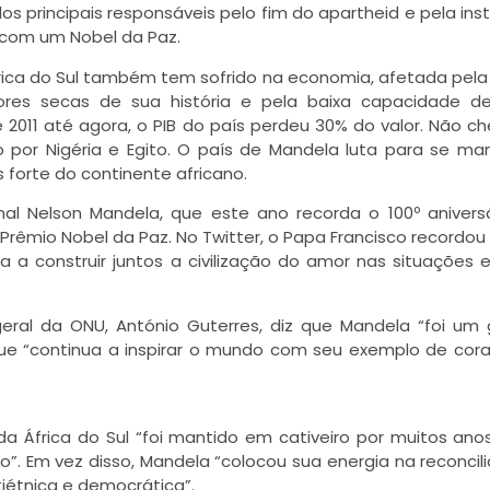
os principais responsáveis pelo fim do apartheid e pela inst
 com um Nobel da Paz.
frica do Sul também tem sofrido na economia, afetada pel
res secas de sua história e pela baixa capacidade de 
 2011 até agora, o PIB do país perdeu 30% do valor. Não c
o por Nigéria e Egito. O país de Mandela luta para se ma
forte do continente africano.
onal Nelson Mandela, que este ano recorda o 100º anivers
Prêmio Nobel da Paz. No Twitter, o Papa Francisco recordou
a construir juntos a civilização do amor nas situações
ral da ONU, António Guterres, diz que Mandela “foi um
 que “continua a inspirar o mundo com seu exemplo de co
a África do Sul “foi mantido em cativeiro por muitos ano
o”. Em vez disso, Mandela “colocou sua energia na reconcil
tiétnica e democrática”.