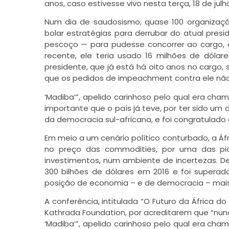
anos, caso estivesse vivo nesta terça, 18 de julh
Num dia de saudosismo, quase 100 organizaçõe
bolar estratégias para derrubar do atual pre
pescoço — para pudesse concorrer ao cargo, 
recente, ele teria usado 16 milhões de dóla
presidente, que já está há oito anos no cargo
que os pedidos de impeachment contra ele não
‘Madiba’”, apelido carinhoso pelo qual era cha
importante que o país já teve, por ter sido um d
da democracia sul-africana, e foi congratulado
Em meio a um cenário político conturbado, a Á
no preço das commodities, por uma das pio
investimentos, num ambiente de incertezas. De
300 bilhões de dólares em 2016 e foi superad
posição de economia – e de democracia – mais 
A conferência, intitulada “O Futuro da África d
Kathrada Foundation, por acreditarem que “nu
‘Madiba’”, apelido carinhoso pelo qual era cha