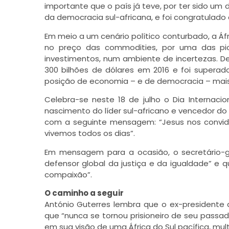
importante que o país já teve, por ter sido um d
da democracia sul-africana, e foi congratulado
Em meio a um cenário político conturbado, a Á
no preço das commodities, por uma das pio
investimentos, num ambiente de incertezas. De
300 bilhões de dólares em 2016 e foi superad
posição de economia – e de democracia – mais 
Celebra-se neste 18 de julho o Dia Internaci
nascimento do líder sul-africano e vencedor do 
com a seguinte mensagem: “Jesus nos convida 
vivemos todos os dias”.
Em mensagem para a ocasião, o secretário-ge
defensor global da justiça e da igualdade” e
compaixão”.
O caminho a seguir
António Guterres lembra que o ex-presidente d
que “nunca se tornou prisioneiro de seu passad
em sua visão de uma África do Sul pacífica, mul