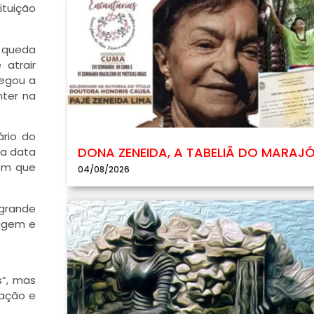
ituição
a queda
atrair
hegou a
nter na
ário do
DONA ZENEIDA, A TABELIÃ DO MARAJ
 a data
 em que
04/08/2026
 grande
ragem e
s”, mas
iação e