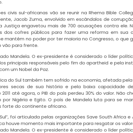
o.
s civis sul-africanas vão se reunir na Rhema Bible Colle
sidente, Jacob Zuma, envolvido em escândalos de corrupçã
a Justiça engavetou mais de 700 acusações contra ele. 
res dos cofres públicos para fazer uma reforma em sua 
, se mantém no poder por ter maioria no Congresso, o que 
 vão para frente.
mado Mandela. O ex-presidente é considerado o líder políti
os principais responsáveis pelo fim do apartheid e pela inst
 com um Nobel da Paz.
frica do Sul também tem sofrido na economia, afetada pel
res secas de sua história e pela baixa capacidade de 
 2011 até agora, o PIB do país perdeu 30% do valor. Não c
o por Nigéria e Egito. O país de Mandela luta para se ma
forte do continente africano.
o Sul”, foi articulada pelas organizações Save South Africa 
nca houve momento mais importante para resgatar os valor
mado Mandela. O ex-presidente é considerado o líder políti