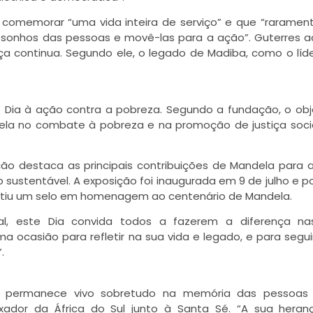
ra comemorar “uma vida inteira de serviço” e que “rarame
s sonhos das pessoas e movê-las para a ação”. Guterres a
iça continua. Segundo ele, o legado de Madiba, como o líde
 Dia à ação contra a pobreza. Segundo a fundação, o obj
ela no combate à pobreza e na promoção de justiça soci
o destaca as principais contribuições de Mandela para 
sustentável. A exposição foi inaugurada em 9 de julho e p
itiu um selo em homenagem ao centenário de Mandela.
al, este Dia convida todos a fazerem a diferença na
 ocasião para refletir na sua vida e legado, e para segui
.
a permanece vivo sobretudo na memória das pessoas
dor da África do Sul junto à Santa Sé. “A sua heran