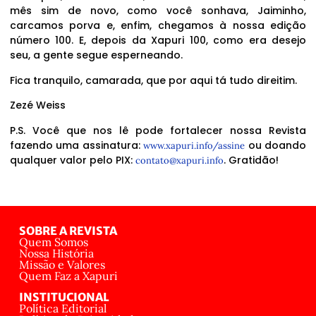
mês sim de novo, como você sonhava, Jaiminho,
carcamos porva e, enfim, chegamos à nossa edição
número 100. E, depois da Xapuri 100, como era desejo
seu, a gente segue esperneando.
Fica tranquilo, camarada, que por aqui tá tudo direitim.
Zezé Weiss
P.S. Você que nos lê pode fortalecer nossa Revista
fazendo uma assinatura:
ou doando
www.xapuri.info/assine
qualquer valor pelo PIX:
. Gratidão!
contato@xapuri.info
SOBRE A REVISTA
Quem Somos
Nossa História
Missão e Valores
Quem Faz a Xapuri
INSTITUCIONAL
Política Editorial