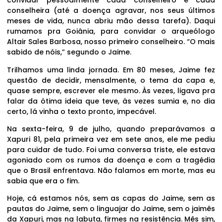
convidar pessoalmente cada conselheiro e cada
conselheira (até a doença agravar, nos seus últimos
meses de vida, nunca abriu mão dessa tarefa). Daqui
rumamos pra Goiânia, para convidar o arqueólogo
Altair Sales Barbosa, nosso primeiro conselheiro. “O mais
sabido de nóis,” segundo o Jaime.
Trilhamos uma linda jornada. Em 80 meses, Jaime fez
questão de decidir, mensalmente, o tema da capa e,
quase sempre, escrever ele mesmo. Às vezes, ligava pra
falar da ótima ideia que teve, às vezes sumia e, no dia
certo, lá vinha o texto pronto, impecável.
Na sexta-feira, 9 de julho, quando preparávamos a
Xapuri 81, pela primeira vez em sete anos, ele me pediu
para cuidar de tudo. Foi uma conversa triste, ele estava
agoniado com os rumos da doença e com a tragédia
que o Brasil enfrentava. Não falamos em morte, mas eu
sabia que era o fim.
Hoje, cá estamos nós, sem as capas do Jaime, sem as
pautas do Jaime, sem o linguajar do Jaime, sem o jaimês
da Xapuri, mas na labuta, firmes na resistência. Mês sim,