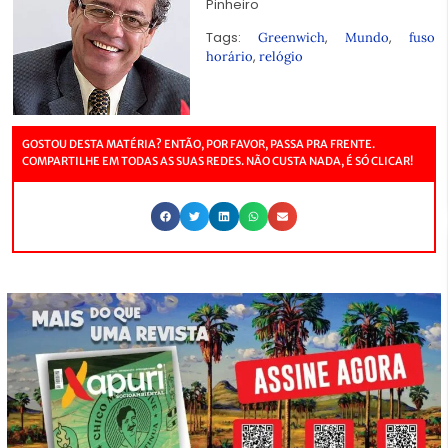
Pinheiro
Tags:
,
,
Greenwich
Mundo
fuso
,
horário
relógio
GOSTOU DESTA MATÉRIA? ENTÃO, POR FAVOR, PASSA PRA FRENTE.
COMPARTILHE EM TODAS AS SUAS REDES. NÃO CUSTA NADA, É SÓ CLICAR!