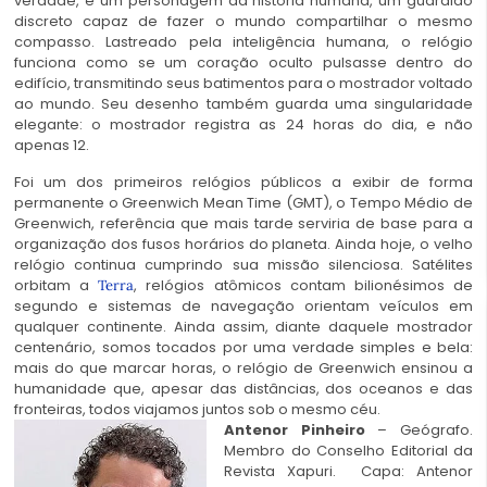
verdade, é um personagem da história humana, um guardião
discreto capaz de fazer o mundo compartilhar o mesmo
compasso. Lastreado pela inteligência humana, o relógio
funciona como se um coração oculto pulsasse dentro do
edifício, transmitindo seus batimentos para o mostrador voltado
ao mundo. Seu desenho também guarda uma singularidade
elegante: o mostrador registra as 24 horas do dia, e não
apenas 12.
Foi um dos primeiros relógios públicos a exibir de forma
permanente o Greenwich Mean Time (GMT), o Tempo Médio de
Greenwich, referência que mais tarde serviria de base para a
organização dos fusos horários do planeta. Ainda hoje, o velho
relógio continua cumprindo sua missão silenciosa. Satélites
orbitam a
, relógios atômicos contam bilionésimos de
Terra
segundo e sistemas de navegação orientam veículos em
qualquer continente. Ainda assim, diante daquele mostrador
centenário, somos tocados por uma verdade simples e bela:
mais do que marcar horas, o relógio de Greenwich ensinou a
humanidade que, apesar das distâncias, dos oceanos e das
fronteiras, todos viajamos juntos sob o mesmo céu.
Antenor Pinheiro
– Geógrafo.
Membro do Conselho Editorial da
Revista Xapuri. Capa: Antenor