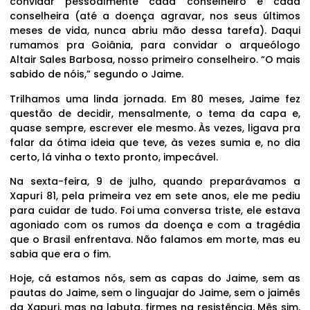
convidar pessoalmente cada conselheiro e cada
conselheira (até a doença agravar, nos seus últimos
meses de vida, nunca abriu mão dessa tarefa). Daqui
rumamos pra Goiânia, para convidar o arqueólogo
Altair Sales Barbosa, nosso primeiro conselheiro. “O mais
sabido de nóis,” segundo o Jaime.
Trilhamos uma linda jornada. Em 80 meses, Jaime fez
questão de decidir, mensalmente, o tema da capa e,
quase sempre, escrever ele mesmo. Às vezes, ligava pra
falar da ótima ideia que teve, às vezes sumia e, no dia
certo, lá vinha o texto pronto, impecável.
Na sexta-feira, 9 de julho, quando preparávamos a
Xapuri 81, pela primeira vez em sete anos, ele me pediu
para cuidar de tudo. Foi uma conversa triste, ele estava
agoniado com os rumos da doença e com a tragédia
que o Brasil enfrentava. Não falamos em morte, mas eu
sabia que era o fim.
Hoje, cá estamos nós, sem as capas do Jaime, sem as
pautas do Jaime, sem o linguajar do Jaime, sem o jaimês
da Xapuri, mas na labuta, firmes na resistência. Mês sim,