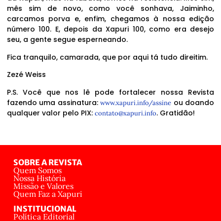
mês sim de novo, como você sonhava, Jaiminho,
carcamos porva e, enfim, chegamos à nossa edição
número 100. E, depois da Xapuri 100, como era desejo
seu, a gente segue esperneando.
Fica tranquilo, camarada, que por aqui tá tudo direitim.
Zezé Weiss
P.S. Você que nos lê pode fortalecer nossa Revista
fazendo uma assinatura:
ou doando
www.xapuri.info/assine
qualquer valor pelo PIX:
. Gratidão!
contato@xapuri.info
SOBRE A REVISTA
Quem Somos
Nossa História
Missão e Valores
Quem Faz a Xapuri
INSTITUCIONAL
Política Editorial