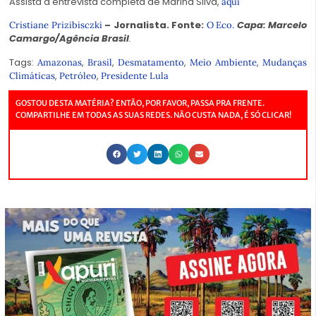
Assista à entrevista completa de Marina Silva,
aqui
– Jornalista. Fonte:
Capa: Marcelo
Cristiane Prizibisczki
O Eco.
Camargo/Agência Brasil
.
Tags:
,
,
,
,
Amazonas
Brasil
Desmatamento
Meio Ambiente
Mudanças
,
,
Climáticas
Petróleo
Presidente Lula
GOSTOU DESTA MATÉRIA? ENTÃO, POR FAVOR, PASSA PRA FRENTE.
COMPARTILHE EM TODAS AS SUAS REDES. NÃO CUSTA NADA, É SÓ CLICAR!