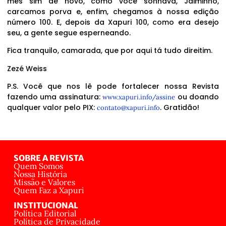
mês sim de novo, como você sonhava, Jaiminho,
carcamos porva e, enfim, chegamos à nossa edição
número 100. E, depois da Xapuri 100, como era desejo
seu, a gente segue esperneando.
Fica tranquilo, camarada, que por aqui tá tudo direitim.
Zezé Weiss
P.S. Você que nos lê pode fortalecer nossa Revista
fazendo uma assinatura:
ou doando
www.xapuri.info/assine
qualquer valor pelo PIX:
. Gratidão!
contato@xapuri.info
SOBRE A REVISTA
Quem Somos
Nossa História
Missão e Valores
Quem Faz a Xapuri
INSTITUCIONAL
Política Editorial
Política de Privacidade