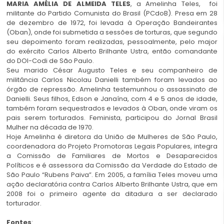
MARIA AMÉLIA DE ALMEIDA TELES
, a Amelinha Teles, foi
militante do Partido Comunista do Brasil (PCdoB). Presa em 28
de dezembro de 1972, foi levada à Operação Bandeirantes
(Oban), onde foi submetida a sessões de torturas, que segundo
seu depoimento foram realizadas, pessoalmente, pelo major
do exército Carlos Alberto Brilhante Ustra, então comandante
do DOI-Codi de São Paulo.
Seu marido César Augusto Teles e seu companheiro de
militância Carlos Nicolau Danielli também foram levados ao
órgão de repressão. Amelinha testemunhou o assassinato de
Danielli. Seus filhos, Edson e Janaína, com 4 e 5 anos de idade,
também foram sequestrados e levados à Oban, onde viram os
pais serem torturados. Feminista, participou do Jornal Brasil
Mulher na década de 1970.
Hoje Amelinha é diretora da União de Mulheres de São Paulo,
coordenadora do Projeto Promotoras Legais Populares, integra
a Comissão de Familiares de Mortos e Desaparecidos
Políticos e é assessora da Comissão da Verdade do Estado de
São Paulo “Rubens Paiva”. Em 2005, a família Teles moveu uma
ação declaratória contra Carlos Alberto Brilhante Ustra, que em
2008 foi o primeiro agente da ditadura a ser declarado
torturador.
Fontes
: