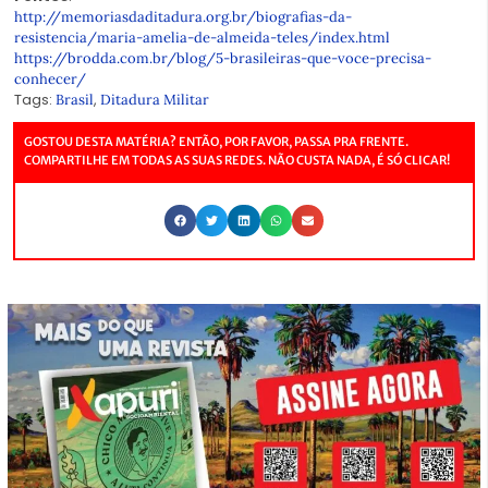
http://memoriasdaditadura.org.br/biografias-da-
resistencia/maria-amelia-de-almeida-teles/index.html
https://brodda.com.br/blog/5-brasileiras-que-voce-precisa-
conhecer/
Tags:
,
Brasil
Ditadura Militar
GOSTOU DESTA MATÉRIA? ENTÃO, POR FAVOR, PASSA PRA FRENTE.
COMPARTILHE EM TODAS AS SUAS REDES. NÃO CUSTA NADA, É SÓ CLICAR!