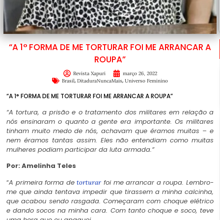
“A 1° FORMA DE ME TORTURAR FOI ME ARRANCAR A
ROUPA”
Revista Xapuri
março 26, 2022
,
,
Brasil
DitaduraNuncaMais
Universo Feminino
“A 1° FORMA DE ME TORTURAR FOI ME ARRANCAR A ROUPA”
“A tortura, a prisão e o tratamento dos militares em relação a
nós ensinaram o quanto a gente era importante. Os militares
tinham muito medo de nós, achavam que éramos muitas – e
nem éramos tantas assim. Eles não entendiam como muitas
mulheres podiam participar da luta armada.”
Por: Amelinha Teles
“
A primeira forma de
foi me arrancar a roupa. Lembro-
torturar
me que ainda tentava impedir que tirassem a minha calcinha,
que acabou sendo rasgada. Começaram com choque elétrico
e dando socos na minha cara. Com tanto choque e soco, teve
uma hora que eu apaguei.