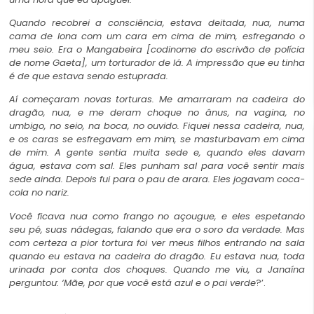
Quando recobrei a consciência, estava deitada, nua, numa
cama de lona com um cara em cima de mim, esfregando o
meu seio. Era o Mangabeira [codinome do escrivão de polícia
de nome Gaeta], um tort
urador de lá. A impressão que eu tinha
é de que estava sendo estuprada.
Aí começaram novas torturas. Me amarraram na cadeira do
dragão, nua, e me deram choque no ânus, na vagina, no
umbigo, no seio, na boca, no ouvido. Fiquei nessa cadeira, nua,
e os caras se esfregavam em mim, se masturbavam em cima
de mim. A gente sentia muita sede e, quando eles davam
água, estava com sal. Eles punham sal para você sentir mais
sede ainda. Depois fui para o pau de arara. Eles jogavam coca-
cola no nariz.
Você ficava nua como frango no açougue, e eles espetando
seu pé, suas nádegas, falando que era o soro da verdade. Mas
com certeza a pior tortura foi ver meus filhos entrando na sala
quando eu estava na cadeira do dragão. Eu estava nua, toda
urinada por conta dos choques. Quando me viu, a Janaína
perguntou: ‘Mãe, por que você está azul e o pai verde
?’.