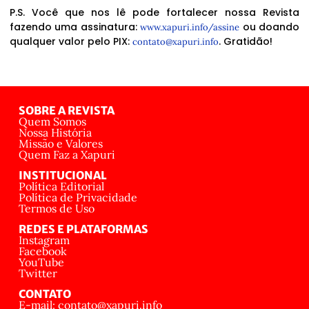
P.S. Você que nos lê pode fortalecer nossa Revista
fazendo uma assinatura:
ou doando
www.xapuri.info/assine
qualquer valor pelo PIX:
. Gratidão!
contato@xapuri.info
SOBRE A REVISTA
Quem Somos
Nossa História
Missão e Valores
Quem Faz a Xapuri
INSTITUCIONAL
Política Editorial
Política de Privacidade
Termos de Uso
REDES E PLATAFORMAS
Instagram
Facebook
YouTube
Twitter
CONTATO
E-mail: contato@xapuri.info