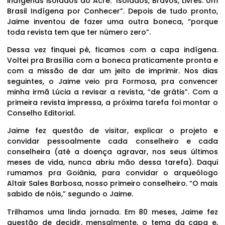
indígenas isolados do Acre: ‘Isolados, Bravos, Livres: Um
Brasil Indígena por Conhecer”. Depois de tudo pronto,
Jaime inventou de fazer uma outra boneca, “porque
toda revista tem que ter número zero”.
Dessa vez finquei pé, ficamos com a capa indígena.
Voltei pra Brasília com a boneca praticamente pronta e
com a missão de dar um jeito de imprimir. Nos dias
seguintes, o Jaime veio pra Formosa, pra convencer
minha irmã Lúcia a revisar a revista, “de grátis”. Com a
primeira revista impressa, a próxima tarefa foi montar o
Conselho Editorial.
Jaime fez questão de visitar, explicar o projeto e
convidar pessoalmente cada conselheiro e cada
conselheira (até a doença agravar, nos seus últimos
meses de vida, nunca abriu mão dessa tarefa). Daqui
rumamos pra Goiânia, para convidar o arqueólogo
Altair Sales Barbosa, nosso primeiro conselheiro. “O mais
sabido de nóis,” segundo o Jaime.
Trilhamos uma linda jornada. Em 80 meses, Jaime fez
questão de decidir, mensalmente, o tema da capa e,