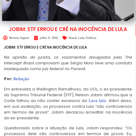
JOBIM: STF ERROU E CRÊ NA INOCÊNCIA DE LULA
,
,
Revista Xapuri
julho 9, 2019
Brasil
Lula
Política
JOBIM: STF ERROU E CRÊ NA INOCÊNCIA DE LULA
Na opinião do jurista, os vazamentos divulgados pelo The
Intercept Brasil comprovam que Sérgio Moro teve uma conduta
inadequada como juiz federal no Paraná.
Por:
Redação
Em entrevista a Wellington Ramalhoso, do UOL, o ex-presidente
do Supremo Tribunal Federal (STF), Nelson Jobim afirmou que a
Corte falhou ao não conter excessos da
. Além disso,
Lava Jato
em sua avaliação, os processos contra Lula “são controversos
em termos de prova”. Jobim declarou acreditar na inocência
do ex-presidente.
Questionado sobre a situação de Lula, Jobim respondeu: “Os
processos dele são controversos em termos de prova. Eu,