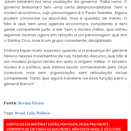
Jobim também fez uma avaliação do governo. “Falta rumo. O
governo Bolsonaro tem uma certa disfuncionalidade. Tem o
núcleo econômico, cujo personagem é o Paulo Guedes. Alguns
podem concordar ou discordar, mas é questão de mérito. O
fato é que tem uma agenda econômica consistente e tem
gente competente junto a ele. Tem o núcleo militar, que sofreu
algumas avarias agora em relação a um personagem que era
o Santos Cruz, mas é um grupo consistente, disciplinado.
Embora fiquei muito surpreso quando vi a presença do general
Heleno nesses movimentos de rua, fazendo discurso, que não é
um modelo próprio tendo em vista a origem militar. O terceiro
núcleo é o político, que estava sendo comandando pelo Onyx
Lorenzoni, mas sem organização, sem articulação visível
competente. Tanto que agora transfere-se essa função para o
general Ramos”.
Fonte:
Revista Fórum
Tags:
,
,
Brasil
Lula
Política
GOSTOU DESTA MATÉRIA? ENTÃO, POR FAVOR, PASSA PRA FRENTE.
COMPARTILHE EM TODAS AS SUAS REDES. NÃO CUSTA NADA, É SÓ CLICAR!