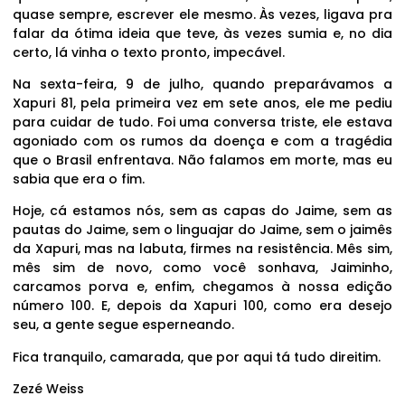
quase sempre, escrever ele mesmo. Às vezes, ligava pra
falar da ótima ideia que teve, às vezes sumia e, no dia
certo, lá vinha o texto pronto, impecável.
Na sexta-feira, 9 de julho, quando preparávamos a
Xapuri 81, pela primeira vez em sete anos, ele me pediu
para cuidar de tudo. Foi uma conversa triste, ele estava
agoniado com os rumos da doença e com a tragédia
que o Brasil enfrentava. Não falamos em morte, mas eu
sabia que era o fim.
Hoje, cá estamos nós, sem as capas do Jaime, sem as
pautas do Jaime, sem o linguajar do Jaime, sem o jaimês
da Xapuri, mas na labuta, firmes na resistência. Mês sim,
mês sim de novo, como você sonhava, Jaiminho,
carcamos porva e, enfim, chegamos à nossa edição
número 100. E, depois da Xapuri 100, como era desejo
seu, a gente segue esperneando.
Fica tranquilo, camarada, que por aqui tá tudo direitim.
Zezé Weiss