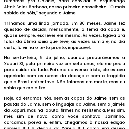
rumamos pra Goiânia, para convidar o arqueólogo
Altair Sales Barbosa, nosso primeiro conselheiro. “O mais
sabido de nóis,” segundo o Jaime.
Trilhamos uma linda jornada. Em 80 meses, Jaime fez
questão de decidir, mensalmente, o tema da capa e,
quase sempre, escrever ele mesmo. Às vezes, ligava pra
falar da ótima ideia que teve, às vezes sumia e, no dia
certo, lá vinha o texto pronto, impecável.
Na sexta-feira, 9 de julho, quando preparávamos a
Xapuri 81, pela primeira vez em sete anos, ele me pediu
para cuidar de tudo. Foi uma conversa triste, ele estava
agoniado com os rumos da doença e com a tragédia
que o Brasil enfrentava. Não falamos em morte, mas eu
sabia que era o fim.
Hoje, cá estamos nós, sem as capas do Jaime, sem as
pautas do Jaime, sem o linguajar do Jaime, sem o jaimês
da Xapuri, mas na labuta, firmes na resistência. Mês sim,
mês sim de novo, como você sonhava, Jaiminho,
carcamos porva e, enfim, chegamos à nossa edição
número 100. E, depois da Xapuri 100, como era desejo