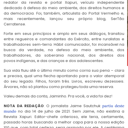
redator da revista e portal Xapuri, veículo independente
dedicado à defesa do meio ambiente, dos direitos humanos e
da democracia. Foi, também, articulista do Portal Vermelho e,
mais recentemente, lançou seu próprio blog, SerTão
Cerratense.
Forte em seus princípios e amplo em seus diálogos, transitou
entre regueiros e comandantes do Exército, entre ruralistas e
trabalhadores sem-terra. Hábil comunicador, foi incansável na
busca da verdade, na defesa do meio ambiente, dos
trabalhadores, da soberania nacional, dos direitos dos
povos indígenas, e das crianças e dos adolescentes.
Sua vida fluiu até o último minuto como corria sua pena – clara
e precisa, qual uma flecha apontando para o valor atemporal
do seu legado. Filhos, foram três. Livros, escreveu dezesseis.
Árvores, não só plantou como protegeu toda uma reserva.
Valeu demais da conta, Jaiminho. Pra você, a vida foi dez!
NOTA DA REDAÇÃO
: O jornalista Jaime Sautchuk
partiu deste
no dia 14 de julho de 2021. Sem Jaime, não existiria a
mundo
Revista Xapuri. Editor-chefe criterioso, ele teria, certamente,
passado horas buscando a melhor capa para a nossa edição
100 que, com total certeza, seria assinada por ele. A centésima