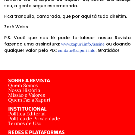
seu, a gente segue esperneando.
Fica tranquilo, camarada, que por aqui tá tudo direitim.
Zezé Weiss
P.S. Você que nos lê pode fortalecer nossa Revista
fazendo uma assinatura:
ou doando
www.xapuri.info/assine
qualquer valor pelo PIX:
. Gratidão!
contato@xapuri.info
SOBRE A REVISTA
Quem Somos
Nossa História
Missão e Valores
Quem Faz a Xapuri
INSTITUCIONAL
Política Editorial
Política de Privacidade
Termos de Uso
REDES E PLATAFORMAS