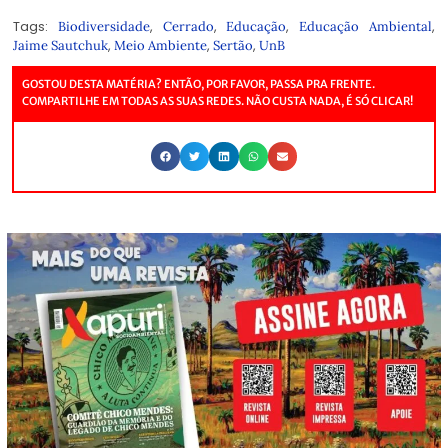
Tags:
,
,
,
,
Biodiversidade
Cerrado
Educação
Educação Ambiental
,
,
,
Jaime Sautchuk
Meio Ambiente
Sertão
UnB
GOSTOU DESTA MATÉRIA? ENTÃO, POR FAVOR, PASSA PRA FRENTE.
COMPARTILHE EM TODAS AS SUAS REDES. NÃO CUSTA NADA, É SÓ CLICAR!