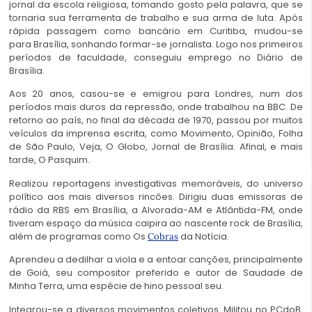
jornal da escola religiosa, tomando gosto pela palavra, que se
tornaria sua ferramenta de trabalho e sua arma de luta. Após
rápida passagem como bancário em Curitiba, mudou-se
para Brasília, sonhando formar-se jornalista. Logo nos primeiros
períodos de faculdade, conseguiu emprego no Diário de
Brasília.
Aos 20 anos, casou-se e emigrou para Londres, num dos
períodos mais duros da repressão, onde trabalhou na BBC. De
retorno ao país, no final da década de 1970, passou por muitos
veículos da imprensa escrita, como Movimento, Opinião, Folha
de São Paulo, Veja, O Globo, Jornal de Brasília. Afinal, e mais
tarde, O Pasquim.
Realizou reportagens investigativas memoráveis, do universo
político aos mais diversos rincões. Dirigiu duas emissoras de
rádio da RBS em Brasília, a Alvorada-AM e Atlântida-FM, onde
tiveram espaço da música caipira ao nascente rock de Brasília,
além de programas como Os
da Notícia.
Cobras
Aprendeu a dedilhar a viola e a entoar canções, principalmente
de Goiá, seu compositor preferido e autor de Saudade de
Minha Terra, uma espécie de hino pessoal seu.
Integrou-se a diversos movimentos coletivos. Militou no PCdoB,