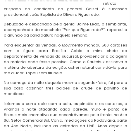
retrato
crispado do candidato do general Geisel à sucessão
presidencial, João Baptista de Oliveira Figueiredo.
Debuxado e debochado pelo genial Jaime Leão, o semblante,
acompanhado da manchete “Por que Figueiredo?”, repercutia
o anúncio da candidatura naquela semana.
Para esquentar as vendas, o
Movimento
mandou 500 cartazes
com a figura para Brasília. Cabia a mim, chefe do
departamento de vendas da sucursal, providenciar a colagem
do material onde fosse possível. Como o Sautchuk assinava a
matéria de abertura da edição, achei natural convidá-lo para
me ajudar. Topou sem titubeio.
No começo da noite daquela mesma segunda-feira, fui para a
sua casa cozinhar três baldes de grude de polvilho de
mandioca.
Lotamos o carro dele com a cola, os pincéis e os cartazes, e
viramos a noite atacando cada parede,
muro e ponto
de
ônibus mais chamativo que encontrávamos pela frente, na Asa
Sul, Setor Comercial Sul, Conic, imediações da Rodoviária, parte
da Asa Norte, incluindo as entradas da UnB. Anos depois a