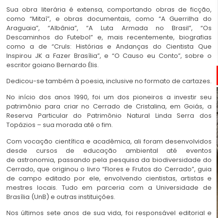
Sua obra literária é extensa, comportando obras de ficção,
como “Mitaí”, e obras documentais, como “A Guerrilha do
Araguaia”, “Albânia”, “A Luta Armada no Brasil”, “Os
Descaminhos do Futebol” e, mais recentemente, biografias
como a de “Cruls: Histórias e Andanças do Cientista Que
Inspirou JK a Fazer Brasília”, e “O Causo eu Conto”, sobre o
escritor goiano Bernardo Élis.
Dedicou-se também à poesia, inclusive no formato de cartazes.
No início dos anos 1990, foi um dos pioneiros a investir seu
patrimônio para criar no Cerrado de Cristalina, em Goiás, a
Reserva Particular do Patrimônio Natural
Linda Serra
dos
Topázios – sua morada até o fim.
Com vocação científica e acadêmica, ali foram desenvolvidos
desde cursos de educação ambiental até eventos
de astronomia, passando pela pesquisa da biodiversidade do
Cerrado, que originou o livro “Flores e Frutos do Cerrado”, guia
de campo editado por ele, envolvendo cientistas, artistas e
mestres locais. Tudo em parceria com a Universidade de
Brasília (UnB) e outras instituições.
Nos últimos sete anos de sua vida, foi responsável editorial e