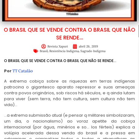
O BRASIL QUE SE VENDE CONTRA O BRASIL QUE NÃO
SE RENDE…
Revista Xapuri
abril 26, 2019
,
,
Brasil
Resistência Indígena
Sagrado Indígena
O BRASIL QUE SE VENDE CONTRA O BRASIL QUE NÃO SE RENDE…
Por
TT Catalão
A extrema cobiça sobre as riquezas em terras indígenas
patrocina o gigantesco aparato repressor e suas ameaças
contra povos originários, sob riscos há séculos, e q ainda lutam
para viver (sem terra, não tem cultura, sem cultura não tem
vida)…
…a extrema submissão atual (e pensar q militares simbolizaram,
um dia, o nacionalismo) ao voraz apetite da cobiça
internacional (por água, minérios e so
…
los férteis) explica a
volúpia acelerada dessa venda do brasil e a pressa em
exterminar e criminalizar todos e todas q atrapalhem as