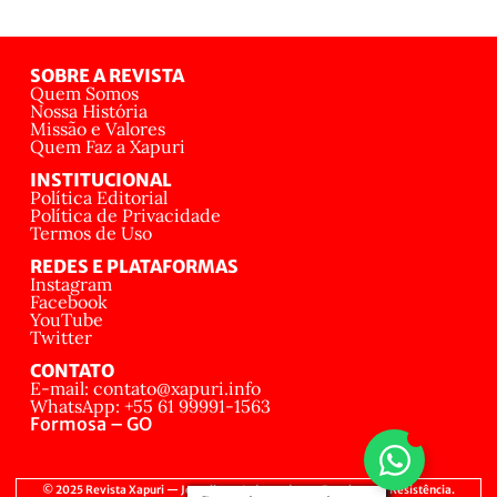
SOBRE A REVISTA
Quem Somos
Nossa História
Missão e Valores
Quem Faz a Xapuri
INSTITUCIONAL
Política Editorial
Política de Privacidade
Termos de Uso
REDES E PLATAFORMAS
Instagram
Facebook
YouTube
Twitter
CONTATO
E-mail: contato@xapuri.info
WhatsApp: +55 61 99991-1563
Formosa – GO
© 2025 Revista Xapuri — Jornalismo Independente, Popular e de Resistência.