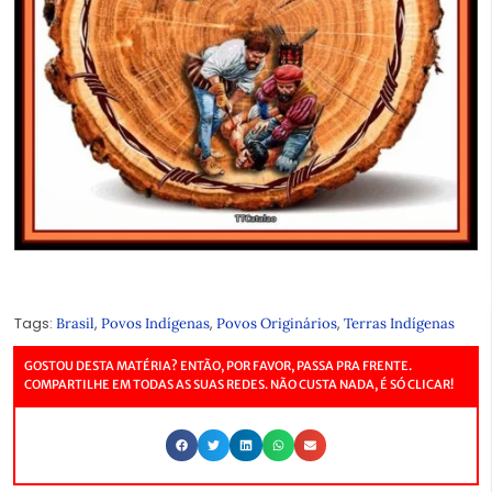
Tags:
,
,
,
Brasil
Povos Indígenas
Povos Originários
Terras Indígenas
GOSTOU DESTA MATÉRIA? ENTÃO, POR FAVOR, PASSA PRA FRENTE.
COMPARTILHE EM TODAS AS SUAS REDES. NÃO CUSTA NADA, É SÓ CLICAR!