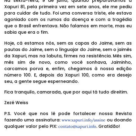
Na sexta-feira, 9 de julho, quando preparávamos a
Xapuri 81, pela primeira vez em sete anos, ele me pediu
para cuidar de tudo. Foi uma conversa triste, ele estava
agoniado com os rumos da doença e com a tragédia
que o Brasil enfrentava. Não falamos em morte, mas eu
sabia que era o fim.
Hoje, cá estamos nós, sem as capas do Jaime, sem as
pautas do Jaime, sem o linguajar do Jaime, sem o jaimês
da Xapuri, mas na labuta, firmes na resistência. Mês sim,
mês sim de novo, como você sonhava, Jaiminho,
carcamos porva e, enfim, chegamos à nossa edição
número 100. E, depois da Xapuri 100, como era desejo
seu, a gente segue esperneando.
Fica tranquilo, camarada, que por aqui tá tudo direitim.
Zezé Weiss
P.S. Você que nos lê pode fortalecer nossa Revista
fazendo uma assinatura:
ou doando
www.xapuri.info/assine
qualquer valor pelo PIX:
. Gratidão!
contato@xapuri.info