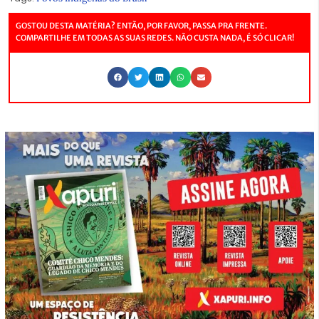
GOSTOU DESTA MATÉRIA? ENTÃO, POR FAVOR, PASSA PRA FRENTE.
COMPARTILHE EM TODAS AS SUAS REDES. NÃO CUSTA NADA, É SÓ CLICAR!