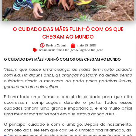
O CUIDADO DAS MÃES FULNI-Ô COM OS QUE
CHEGAM AO MUNDO
Revista Xapuri
maio 25, 2018
,
,
Brasil
Resistência Indígena
Sagrado Indígena
O CUIDADO DAS MÃES FULNI-Ô COM OS QUE CHEGAM AO MUNDO
“Assim que nasce uma criança, as mães têm muito cuidado
com ela. Há alguns anos, as crianças nasciam na aldeia, sendo
cuidadas desde o momento do parto pelas parteiras índias,
geralmente as mais velhas…
E tinha toda uma forma especial de cuidado para que não
ocorressem complicações durante o parto. Todos esses
cuidados tinham uma grande importância, e era muito difícil
uma mulher morrer na hora em que estava dando a luz.
O principal cuidado é com o umbigo. Depois do nascimento,
com oito dias, ele tem que cair. Se o umbigo fica inflamado, as
curam com óleo de coco, que elas mesmas fazem, e pó
mães