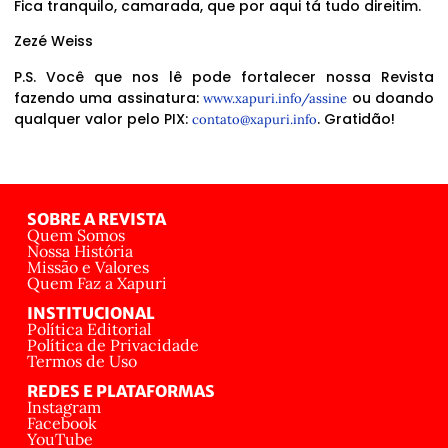
Fica tranquilo, camarada, que por aqui tá tudo direitim.
Zezé Weiss
P.S. Você que nos lê pode fortalecer nossa Revista
fazendo uma assinatura:
ou doando
www.xapuri.info/assine
qualquer valor pelo PIX:
. Gratidão!
contato@xapuri.info
SOBRE A REVISTA
Quem Somos
Nossa História
Missão e Valores
Quem Faz a Xapuri
INSTITUCIONAL
Política Editorial
Política de Privacidade
Termos de Uso
REDES E PLATAFORMAS
Instagram
Facebook
YouTube