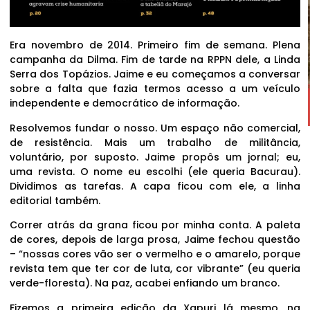
Era novembro de 2014. Primeiro fim de semana. Plena
campanha da Dilma. Fim de tarde na RPPN dele, a Linda
Serra dos Topázios. Jaime e eu começamos a conversar
sobre a falta que fazia termos acesso a um veículo
independente e democrático de informação.
Resolvemos fundar o nosso. Um espaço não comercial,
de resistência. Mais um trabalho de militância,
voluntário, por suposto. Jaime propôs um jornal; eu,
uma revista. O nome eu escolhi (ele queria Bacurau).
Dividimos as tarefas. A capa ficou com ele, a linha
editorial também.
Correr atrás da grana ficou por minha conta. A paleta
de cores, depois de larga prosa, Jaime fechou questão
– “nossas cores vão ser o vermelho e o amarelo, porque
revista tem que ter cor de luta, cor vibrante” (eu queria
verde-floresta). Na paz, acabei enfiando um branco.
Fizemos a primeira edição da Xapuri lá mesmo, na