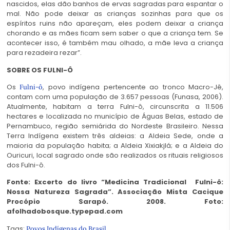
nascidos, elas dão banhos de ervas sagradas para espantar o
mal. Não pode deixar as crianças sozinhas para que os
espíritos ruins não apareçam, eles podem deixar a criança
chorando e as mães ficam sem saber o que a criança tem. Se
acontecer isso, é também mau olhado, a mãe leva a criança
para rezadeira rezar”.
SOBRE OS FULNI-Ô
Os
, povo indígena pertencente ao tronco Macro-Jê,
Fulni-ô
contam com uma população de 3.657 pessoas (Funasa, 2006).
Atualmente, habitam a terra Fulni-ô, circunscrita a 11.506
hectares e localizada no município de Águas Belas, estado de
Pernambuco, região semiárida do Nordeste Brasileiro. Nessa
Terra Indígena existem três aldeias: a Aldeia Sede, onde a
maioria da população habita; a Aldeia Xixiakjlá; e a Aldeia do
Ouricuri, local sagrado onde são realizados os rituais religiosos
dos Fulni-ô.
Fonte: Excerto do livro “Medicina Tradicional Fulni-ô:
Nossa Natureza Sagrada”. Associação Mista Cacique
Procópio Sarapó. 2008. Foto:
afolhadobosque.typepad.com
Tags:
Povos Indígenas do Brasil