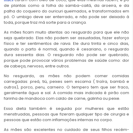
de plantas como a folha do samba-caitá, da aroeira, e da
palha do coqueiro do ouricuri queimados, e transformados em
pó. O umbigo deve ser enterrado, e não pode ser deixado à
toda, porque traz má sorte para a criança.
As mães ficam muito atentas ao resguardo para que ele não
seja quebrado. Elas não podem ser assustadas, fazer esforço
físico e ter sentimentos de raiva. Ele dura trinta e cinco dias,
quando o parto é normal, quando é cesariano, o resguardo
dura sessenta dias. O resguardo não pode ser quebrado,
porque pode provocar vários problemas de saúde como: dor
de cabeça, nervoso, entre outros.
No resguardo, as mães não podem comer comidas
carregadas: preá, tiú, peixes sem escama ( traíra, bambá e
outros), porco, peru, carneiro. O tempero tem que ser fraco,
geralmente água e sal. A comida mais indicada é pirão com
farinha de mandioca com caldo de carne, galinha ou peixe.
Essa dieta também é seguida por mulheres que estão
menstruadas, pessoas que fizeram qualquer tipo de cirurgia e
pessoas que estão com inflamações internas no corpo.
As mães são excelentes no cuidado de seus filhos recém-