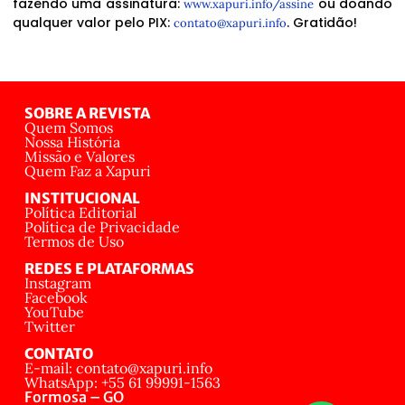
fazendo uma assinatura:
ou doando
www.xapuri.info/assine
qualquer valor pelo PIX:
. Gratidão!
contato@xapuri.info
SOBRE A REVISTA
Quem Somos
Nossa História
Missão e Valores
Quem Faz a Xapuri
INSTITUCIONAL
Política Editorial
Política de Privacidade
Termos de Uso
REDES E PLATAFORMAS
Instagram
Facebook
YouTube
Twitter
CONTATO
E-mail: contato@xapuri.info
WhatsApp: +55 61 99991-1563
Formosa – GO