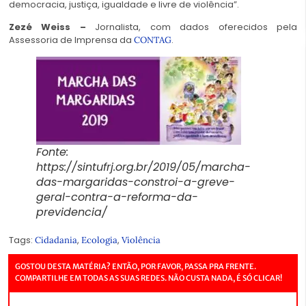
democracia, justiça, igualdade e livre de violência”.
Zezé Weiss –
Jornalista, com dados oferecidos pela
Assessoria de Imprensa da
.
CONTAG
Fonte:
https://sintufrj.org.br/2019/05/marcha-
das-margaridas-constroi-a-greve-
geral-contra-a-reforma-da-
previdencia/
Tags:
,
,
Cidadania
Ecologia
Violência
GOSTOU DESTA MATÉRIA? ENTÃO, POR FAVOR, PASSA PRA FRENTE.
COMPARTILHE EM TODAS AS SUAS REDES. NÃO CUSTA NADA, É SÓ CLICAR!