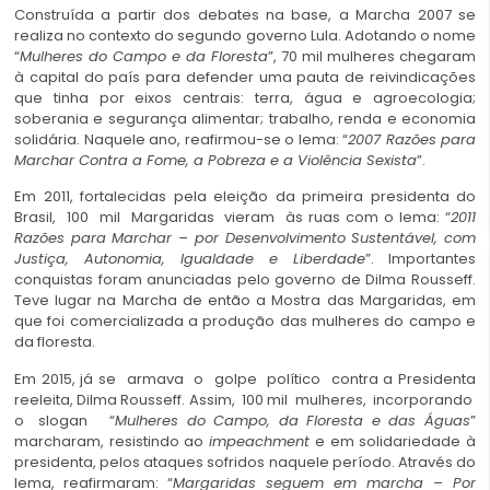
Construída a partir dos debates na base, a Marcha 2007 se
realiza no contexto do segundo governo Lula. Adotando o nome
“
Mulheres
do Campo e da Floresta
”, 70 mil mulheres chegaram
à capital do país para defender uma pauta de reivindicações
que tinha por eixos centrais: terra, água e agroecologia;
soberania e segurança alimentar; trabalho, renda e economia
solidária. Naquele ano, reafirmou-se o lema: “
2007 Razões para
Marchar Contra a Fome, a Pobreza e a Violência Sexista
”.
Em 2011, fortalecidas pela eleição da primeira presidenta do
Brasil, 100 mil Margaridas vieram às ruas com o lema: “
2011
Razões para Marchar
– por Desenvolvimento Sustentável, com
Justiça, Autonomia, Igualdade e Liberdade
”. Importantes
conquistas foram anunciadas pelo governo de Dilma Rousseff.
Teve lugar na Marcha de então a Mostra das Margaridas, em
que foi comercializada a produção das mulheres do campo e
da floresta.
Em 2015, já se armava o golpe político contra a Presidenta
reeleita, Dilma Rousseff. Assim, 100 mil mulheres, incorporando
o slogan “
Mulheres
do Campo, da Floresta e das Águas
”
marcharam, resistindo ao
impeachment
e em solidariedade à
presidenta, pelos ataques sofridos naquele período. Através do
lema, reafirmaram: “
Margaridas
seguem em marcha – Por