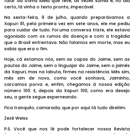
falar da ótima ideia que teve, às vezes sumia e, no dia
certo, lá vinha o texto pronto, impecável.
Na sexta-feira, 9 de julho, quando preparávamos a
Xapuri 81, pela primeira vez em sete anos, ele me pediu
para cuidar de tudo. Foi uma conversa triste, ele estava
agoniado com os rumos da doença e com a tragédia
que o Brasil enfrentava. Não falamos em morte, mas eu
sabia que era o fim.
Hoje, cá estamos nós, sem as capas do Jaime, sem as
pautas do Jaime, sem o linguajar do Jaime, sem o jaimês
da Xapuri, mas na labuta, firmes na resistência. Mês sim,
mês sim de novo, como você sonhava, Jaiminho,
carcamos porva e, enfim, chegamos à nossa edição
número 100. E, depois da Xapuri 100, como era desejo
seu, a gente segue esperneando.
Fica tranquilo, camarada, que por aqui tá tudo direitim.
Zezé Weiss
P.S. Você que nos lê pode fortalecer nossa Revista