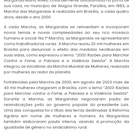
Margarida Maria Alves, covardemente assassinada na porta de
sua casa, no município de Alagoa Grande, Paraíba, em 1983, a
Marcha das Margaridas é realizada em Brasília, a cada quatro
anos, desde o ano 2000.
A cada Marcha, as Margaridas se reinventam e incorporam
novos temas e novas complexidades ao seu rico mosaico
humano e social. Na 1ª Marcha, as Margaridas se apresentaram
como trabalhadoras rurais. A Marcha reuniu 20 mil mulheres em
Brasília para denunciar o efeito das medidas neoliberais em
suas vidas, como expressou o lema: “
2000 Razões para Marchar
Contra a Fome, a Pobreza e a Violência Sexista
”. A Marcha
integrou as iniciativas da Marcha Mundial de Mulheres, realizada
por mulheres ao redor do planeta.
Fortalecidas pela Marcha de 2000, em agosto de 2003 mais de
40 mil mulheres chegaram a Brasília, com o lema “
2003 Razões
para Marchar contra a Fome, a Pobreza e a Violência Sexista
”.
Durante a Marcha, as Margaridas negociaram pauta de
reivindicações junto ao governo popular do presidente Lula.
Uma das conquistas foi o título das terras destinadas à Reforma
Agrária em nome de mulheres e homens. As Margaridas
também elaboraram pauta interna, visando à promoção da
igualdade de gênero no sindicalismo rural.