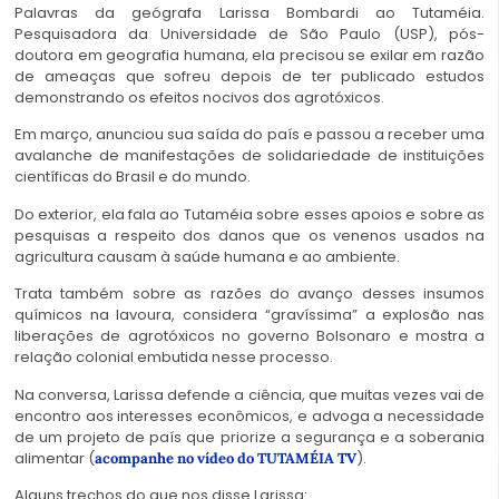
Palavras da geógrafa Larissa Bombardi ao Tutaméia.
Pesquisadora da Universidade de São Paulo (USP), pós-
doutora em geografia humana, ela precisou se exilar em razão
de ameaças que sofreu depois de ter publicado estudos
demonstrando os efeitos nocivos dos agrotóxicos.
Em março, anunciou sua saída do país e passou a receber uma
avalanche de manifestações de solidariedade de instituições
científicas do Brasil e do mundo.
Do exterior, ela fala ao Tutaméia sobre esses apoios e sobre as
pesquisas a respeito dos danos que os venenos usados na
agricultura causam à saúde humana e ao ambiente.
Trata também sobre as razões do avanço desses insumos
químicos na lavoura, considera “gravíssima” a explosão nas
liberações de agrotóxicos no governo Bolsonaro e mostra a
relação colonial embutida nesse processo.
Na conversa, Larissa defende a ciência, que muitas vezes vai de
encontro aos interesses econômicos, e advoga a necessidade
de um projeto de país que priorize a segurança e a soberania
alimentar (
).
acompanhe no vídeo do TUTAMÉIA TV
Alguns trechos do que nos disse Larissa: