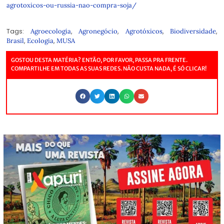
agrotoxicos-ou-russia-nao-compra-soja/
Tags:
,
,
,
,
Agroecologia
Agronegócio
Agrotóxicos
Biodiversidade
,
,
Brasil
Ecologia
MUSA
GOSTOU DESTA MATÉRIA? ENTÃO, POR FAVOR, PASSA PRA FRENTE.
COMPARTILHE EM TODAS AS SUAS REDES. NÃO CUSTA NADA, É SÓ CLICAR!