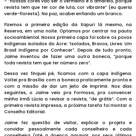
– “nossas cores vão ser o vermelho e o amarelo, porque
revista tem que ter cor de luta, cor vibrante” (eu queria
verde-floresta). Na paz, acabei enfiando um branco.
Fizemos a primeira edição da Xapuri lá mesmo, na
Reserva, em uma noite. Optamos por centrar na pauta
socioambiental. Nossa primeira capa foi sobre os povos
indígenas isolados do Acre: ‘Isolados, Bravos, Livres: Um
Brasil Indígena por Conhecer”. Depois de tudo pronto,
Jaime inventou de fazer uma outra boneca, “porque
toda revista tem que ter número zero”.
Dessa vez finquei pé, ficamos com a capa indígena.
Voltei pra Brasília com a boneca praticamente pronta e
com a missão de dar um jeito de imprimir. Nos dias
seguintes, o Jaime veio pra Formosa, pra convencer
minha irmã Lúcia a revisar a revista, “de grátis”. Com a
primeira revista impressa, a próxima tarefa foi montar o
Conselho Editorial.
Jaime fez questão de visitar, explicar o projeto e
convidar pessoalmente cada conselheiro e cada
conselheira (até a doença agravar, nos seus últimos