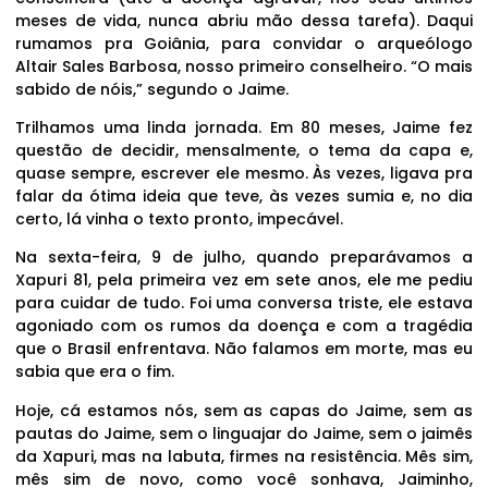
meses de vida, nunca abriu mão dessa tarefa). Daqui
rumamos pra Goiânia, para convidar o arqueólogo
Altair Sales Barbosa, nosso primeiro conselheiro. “O mais
sabido de nóis,” segundo o Jaime.
Trilhamos uma linda jornada. Em 80 meses, Jaime fez
questão de decidir, mensalmente, o tema da capa e,
quase sempre, escrever ele mesmo. Às vezes, ligava pra
falar da ótima ideia que teve, às vezes sumia e, no dia
certo, lá vinha o texto pronto, impecável.
Na sexta-feira, 9 de julho, quando preparávamos a
Xapuri 81, pela primeira vez em sete anos, ele me pediu
para cuidar de tudo. Foi uma conversa triste, ele estava
agoniado com os rumos da doença e com a tragédia
que o Brasil enfrentava. Não falamos em morte, mas eu
sabia que era o fim.
Hoje, cá estamos nós, sem as capas do Jaime, sem as
pautas do Jaime, sem o linguajar do Jaime, sem o jaimês
da Xapuri, mas na labuta, firmes na resistência. Mês sim,
mês sim de novo, como você sonhava, Jaiminho,