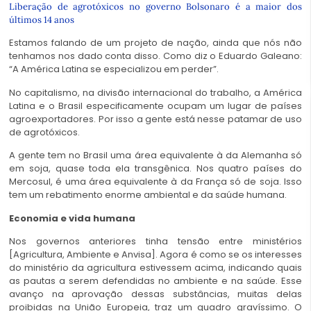
Liberação de agrotóxicos no governo Bolsonaro é a maior dos
últimos 14 anos
Estamos falando de um projeto de nação, ainda que nós não
tenhamos nos dado conta disso. Como diz o Eduardo Galeano:
“A América Latina se especializou em perder”.
No capitalismo, na divisão internacional do trabalho, a América
Latina e o Brasil especificamente ocupam um lugar de países
agroexportadores. Por isso a gente está nesse patamar de uso
de agrotóxicos.
A gente tem no Brasil uma área equivalente à da Alemanha só
em soja, quase toda ela transgênica. Nos quatro países do
Mercosul, é uma área equivalente à da França só de soja. Isso
tem um rebatimento enorme ambiental e da saúde humana.
Economia e vida humana
Nos governos anteriores tinha tensão entre ministérios
[Agricultura, Ambiente e Anvisa]. Agora é como se os interesses
do ministério da agricultura estivessem acima, indicando quais
as pautas a serem defendidas no ambiente e na saúde. Esse
avanço na aprovação dessas substâncias, muitas delas
proibidas na União Europeia, traz um quadro gravíssimo. O