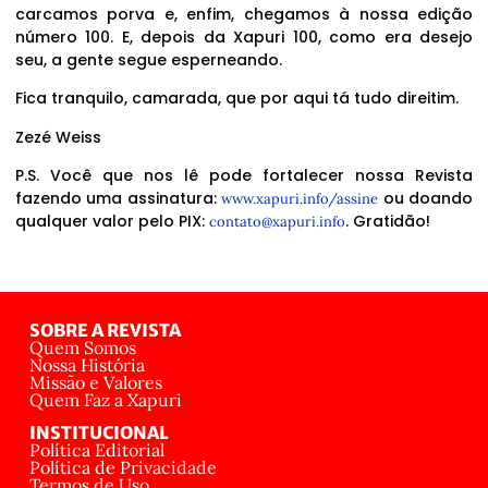
carcamos porva e, enfim, chegamos à nossa edição
número 100. E, depois da Xapuri 100, como era desejo
seu, a gente segue esperneando.
Fica tranquilo, camarada, que por aqui tá tudo direitim.
Zezé Weiss
P.S. Você que nos lê pode fortalecer nossa Revista
fazendo uma assinatura:
ou doando
www.xapuri.info/assine
qualquer valor pelo PIX:
. Gratidão!
contato@xapuri.info
SOBRE A REVISTA
Quem Somos
Nossa História
Missão e Valores
Quem Faz a Xapuri
INSTITUCIONAL
Política Editorial
Política de Privacidade
Termos de Uso