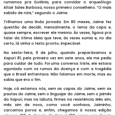
rumamos pra Goiânia, para convidar o arqueólogo
Altair Sales Barbosa, nosso primeiro conselheiro. “O mais
sabido de nóis,” segundo o Jaime.
Trilhamos uma linda jornada. Em 80 meses, Jaime fez
questão de decidir, mensalmente, o tema da capa e,
quase sempre, escrever ele mesmo. Às vezes, ligava pra
falar da ótima ideia que teve, às vezes sumia e, no dia
certo, lá vinha o texto pronto, impecável.
Na sexta-feira, 9 de julho, quando preparávamos a
Xapuri 81, pela primeira vez em sete anos, ele me pediu
para cuidar de tudo. Foi uma conversa triste, ele estava
agoniado com os rumos da doença e com a tragédia
que o Brasil enfrentava. Não falamos em morte, mas eu
sabia que era o fim.
Hoje, cá estamos nós, sem as capas do Jaime, sem as
pautas do Jaime, sem o linguajar do Jaime, sem o jaimês
da Xapuri, mas na labuta, firmes na resistência. Mês sim,
mês sim de novo, como você sonhava, Jaiminho,
carcamos porva e, enfim, chegamos à nossa edição