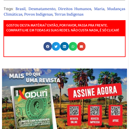
Tags:
,
,
,
,
Brasil
Desmatamento
Direitos Humanos
Maria
Mudanças
,
,
Climáticas
Povos Indígenas
Terras Indígenas
GOSTOU DESTA MATÉRIA? ENTÃO, POR FAVOR, PASSA PRA FRENTE.
COMPARTILHE EM TODAS AS SUAS REDES. NÃO CUSTA NADA, É SÓ CLICAR!