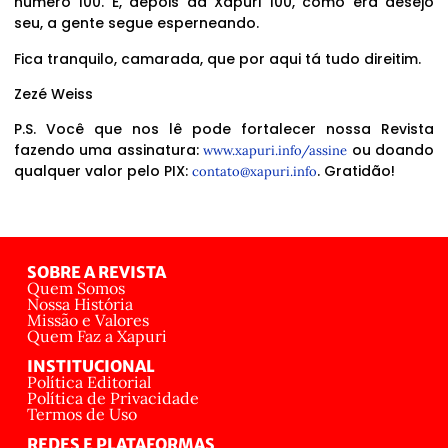
número 100. E, depois da Xapuri 100, como era desejo
seu, a gente segue esperneando.
Fica tranquilo, camarada, que por aqui tá tudo direitim.
Zezé Weiss
P.S. Você que nos lê pode fortalecer nossa Revista
fazendo uma assinatura:
ou doando
www.xapuri.info/assine
qualquer valor pelo PIX:
. Gratidão!
contato@xapuri.info
SOBRE A REVISTA
Quem Somos
Nossa História
Missão e Valores
Quem Faz a Xapuri
INSTITUCIONAL
Política Editorial
Política de Privacidade
Termos de Uso
REDES E PLATAFORMAS