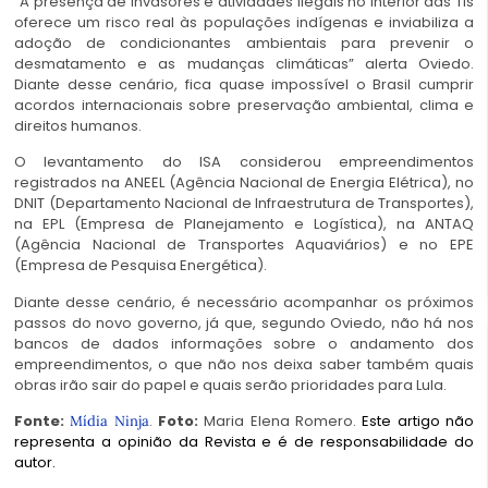
“A presença de invasores e atividades ilegais no interior das TIs
oferece um risco real às populações indígenas e inviabiliza a
adoção de condicionantes ambientais para prevenir o
desmatamento e as mudanças climáticas” alerta Oviedo.
Diante desse cenário, fica quase impossível o Brasil cumprir
acordos internacionais sobre preservação ambiental, clima e
direitos humanos.
O levantamento do ISA considerou empreendimentos
registrados na ANEEL (Agência Nacional de Energia Elétrica), no
DNIT (Departamento Nacional de Infraestrutura de Transportes),
na EPL (Empresa de Planejamento e Logística), na ANTAQ
(Agência Nacional de Transportes Aquaviários) e no EPE
(Empresa de Pesquisa Energética).
Diante desse cenário, é necessário acompanhar os próximos
passos do novo governo, já que, segundo Oviedo, não há nos
bancos de dados informações sobre o andamento dos
empreendimentos, o que não nos deixa saber também quais
obras irão sair do papel e quais serão prioridades para Lula.
Fonte:
.
Foto:
Maria Elena Romero.
Este artigo não
Mídia Ninja
representa a opinião da Revista e é de responsabilidade do
autor.