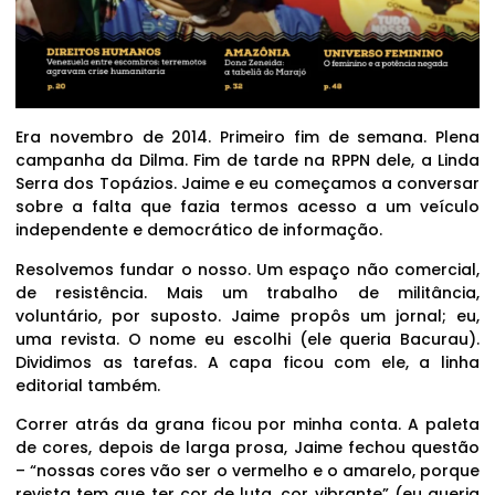
Era novembro de 2014. Primeiro fim de semana. Plena
campanha da Dilma. Fim de tarde na RPPN dele, a Linda
Serra dos Topázios. Jaime e eu começamos a conversar
sobre a falta que fazia termos acesso a um veículo
independente e democrático de informação.
Resolvemos fundar o nosso. Um espaço não comercial,
de resistência. Mais um trabalho de militância,
voluntário, por suposto. Jaime propôs um jornal; eu,
uma revista. O nome eu escolhi (ele queria Bacurau).
Dividimos as tarefas. A capa ficou com ele, a linha
editorial também.
Correr atrás da grana ficou por minha conta. A paleta
de cores, depois de larga prosa, Jaime fechou questão
– “nossas cores vão ser o vermelho e o amarelo, porque
revista tem que ter cor de luta, cor vibrante” (eu queria