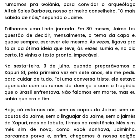
rumamos pra Goiânia, para convidar o arqueólogo
Altair Sales Barbosa, nosso primeiro conselheiro. “O mais
sabido de nóis,” segundo o Jaime.
Trilhamos uma linda jornada. Em 80 meses, Jaime fez
questão de decidir, mensalmente, o tema da capa e,
quase sempre, escrever ele mesmo. Às vezes, ligava pra
falar da ótima ideia que teve, às vezes sumia e, no dia
certo, lá vinha o texto pronto, impecável.
Na sexta-feira, 9 de julho, quando preparávamos a
Xapuri 81, pela primeira vez em sete anos, ele me pediu
para cuidar de tudo. Foi uma conversa triste, ele estava
agoniado com os rumos da doença e com a tragédia
que o Brasil enfrentava. Não falamos em morte, mas eu
sabia que era o fim.
Hoje, cá estamos nós, sem as capas do Jaime, sem as
pautas do Jaime, sem o linguajar do Jaime, sem o jaimês
da Xapuri, mas na labuta, firmes na resistência. Mês sim,
mês sim de novo, como você sonhava, Jaiminho,
carcamos porva e, enfim, chegamos à nossa edição