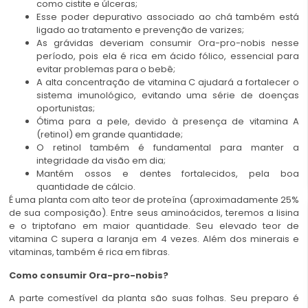
como cistite e úlceras;
Esse poder depurativo associado ao chá também está
ligado ao tratamento e prevenção de varizes;
As grávidas deveriam consumir Ora-pro-nobis nesse
período, pois ela é rica em ácido fólico, essencial para
evitar problemas para o bebê;
A alta concentração de vitamina C ajudará a fortalecer o
sistema imunológico, evitando uma série de doenças
oportunistas;
Ótima para a pele, devido à presença de vitamina A
(retinol) em grande quantidade;
O retinol também é fundamental para manter a
integridade da visão em dia;
Mantém ossos e dentes fortalecidos, pela boa
quantidade de cálcio.
É uma planta com alto teor de proteína (aproximadamente 25%
de sua composição). Entre seus aminoácidos, teremos a lisina
e o triptofano em maior quantidade. Seu elevado teor de
vitamina C supera a laranja em 4 vezes. Além dos minerais e
vitaminas, também é rica em fibras.
Como consumir Ora-pro-nobis?
A parte comestível da planta são suas folhas. Seu preparo é