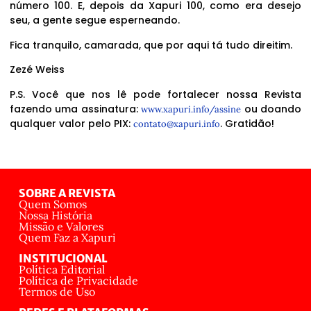
número 100. E, depois da Xapuri 100, como era desejo
seu, a gente segue esperneando.
Fica tranquilo, camarada, que por aqui tá tudo direitim.
Zezé Weiss
P.S. Você que nos lê pode fortalecer nossa Revista
fazendo uma assinatura:
ou doando
www.xapuri.info/assine
qualquer valor pelo PIX:
. Gratidão!
contato@xapuri.info
SOBRE A REVISTA
Quem Somos
Nossa História
Missão e Valores
Quem Faz a Xapuri
INSTITUCIONAL
Política Editorial
Política de Privacidade
Termos de Uso