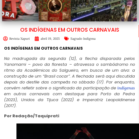
OS INDÍGENAS EM OUTROS CARNAVAIS
Revista Xapuri
abril 19, 2025
Sagrado Indígena
OS INDÍGENAS EM OUTROS CARNAVAIS
Na madrugada da segunda (12), a flecha disparada pelos
Yanomami – povo da floresta – atravessa o sambódromo no
ritmo da Acadêmicos do Salgueiro, em busca de um alvo: a
construção de um “Brasil cocar”. A flechada será aqui discutida
depois do desfile das campeãs no sábado (17). Por enquanto,
convém refletir sobre o significado da participação de
indígenas
em outros carnavais com destaque para Porto da Pedra
(2023), Unidos da Tijuca (2022) e Imperatriz Leopoldinense
(2017).
Por Redação/Taquiprati