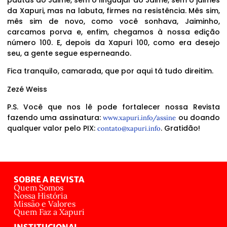
da Xapuri, mas na labuta, firmes na resistência. Mês sim,
mês sim de novo, como você sonhava, Jaiminho,
carcamos porva e, enfim, chegamos à nossa edição
número 100. E, depois da Xapuri 100, como era desejo
seu, a gente segue esperneando.
Fica tranquilo, camarada, que por aqui tá tudo direitim.
Zezé Weiss
P.S. Você que nos lê pode fortalecer nossa Revista
fazendo uma assinatura:
ou doando
www.xapuri.info/assine
qualquer valor pelo PIX:
. Gratidão!
contato@xapuri.info
SOBRE A REVISTA
Quem Somos
Nossa História
Missão e Valores
Quem Faz a Xapuri
INSTITUCIONAL