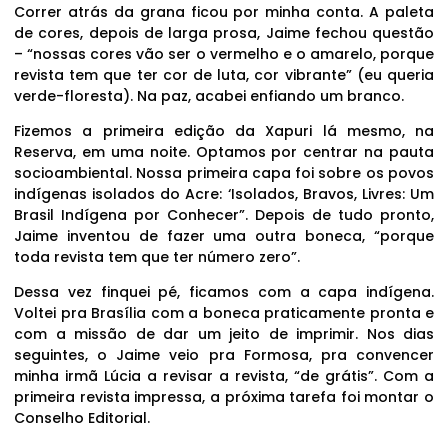
Correr atrás da grana ficou por minha conta. A paleta
de cores, depois de larga prosa, Jaime fechou questão
– “nossas cores vão ser o vermelho e o amarelo, porque
revista tem que ter cor de luta, cor vibrante” (eu queria
verde-floresta). Na paz, acabei enfiando um branco.
Fizemos a primeira edição da Xapuri lá mesmo, na
Reserva, em uma noite. Optamos por centrar na pauta
socioambiental. Nossa primeira capa foi sobre os povos
indígenas isolados do Acre: ‘Isolados, Bravos, Livres: Um
Brasil Indígena por Conhecer”. Depois de tudo pronto,
Jaime inventou de fazer uma outra boneca, “porque
toda revista tem que ter número zero”.
Dessa vez finquei pé, ficamos com a capa indígena.
Voltei pra Brasília com a boneca praticamente pronta e
com a missão de dar um jeito de imprimir. Nos dias
seguintes, o Jaime veio pra Formosa, pra convencer
minha irmã Lúcia a revisar a revista, “de grátis”. Com a
primeira revista impressa, a próxima tarefa foi montar o
Conselho Editorial.