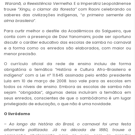
Waranã, a Reexistência Vermelha
. E a Imperatriz Leopoldinense
trouxe
“Xingu, o clamor da floresta”
com Raoni celebrando os
saberes das civilizações indígenas, “
a primeira semente da
alma brasileira
”.
Para curtir melhor o desfile da Acadêmicos do Salgueiro, que
conta com a presença de Davi Yanomami, pode ser oportuno
discutir o caráter educativo das escolas de samba no carnaval
e a forma como os enredos são elaborados, com maior ou
menor precisão.
O currículo oficial da rede de ensino incluiu de forma
obrigatória a temática “História e Cultura Afro-Brasileira e
indígena” com a Lei nº 11.645 assinada pelo então presidente
Lula em 10 de março de 2008. Isso vale para as escolas em
todos os níveis de ensino. Embora as escolas de samba não
sejam “obrigadas”, algumas delas incluíram a temática em
seus enredos, conscientes de que o sambódromo é um lugar
privilegiado de educação, o que não é uma novidade.
O livródomo
–
Ao longo da história do Brasil, o carnaval foi uma festa
altamente politizada. Já na década de 1880, trouxe a