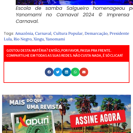
Escola de samba Salgueiro homenageou p
Yanomami no Carnaval 2024 © Imprensa 
Carnaval.
Tags:
,
,
,
,
Amazônia
Carnaval
Cultura Popular
Demarcação
Presidente
,
,
,
Lula
Rio Negro
Xingu
Yanomami
GOSTOU DESTA MATÉRIA? ENTÃO, POR FAVOR, PASSA PRA FRENTE.
COMPARTILHE EM TODAS AS SUAS REDES. NÃO CUSTA NADA, É SÓ CLICAR!