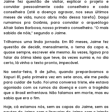
Jaime fez questão de visitar, explicar o projeto e
convidar pessoalmente cada conselheiro e cada
conselheira (até a doença agravar, nos seus últimos
meses de vida, nunca abriu mão dessa tarefa). Daqui
rumamos pra Goiânia, para convidar o arqueólogo
Altair Sales Barbosa, nosso primeiro conselheiro. “O mais
sabido de nóis,” segundo o Jaime.
Trilhamos uma linda jornada. Em 80 meses, Jaime fez
questão de decidir, mensalmente, o tema da capa e,
quase sempre, escrever ele mesmo. Às vezes, ligava pra
falar da ótima ideia que teve, às vezes sumia e, no dia
certo, lá vinha o texto pronto, impecável.
Na sexta-feira, 9 de julho, quando preparávamos a
Xapuri 81, pela primeira vez em sete anos, ele me pediu
para cuidar de tudo. Foi uma conversa triste, ele estava
agoniado com os rumos da doença e com a tragédia
que o Brasil enfrentava. Não falamos em morte, mas eu
sabia que era o fim.
Hoje, cá estamos nós, sem as capas do Jaime, sem as
pautas do Jaime, sem o linguajar do Jaime, sem o jaimês