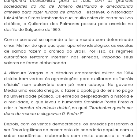
campanha abolicionista para as ruas, com as grandes
sociedades do Rio de Janeiro desfilando e arrecadando
dinheiro para fazer fundos de alforria
– escreveu o historiador
Luiz Antônio Simas lembrando que, muito antes de entrar no livro
didático, o Quilombo dos Palmares passou pela avenida no
desfile do Salgueiro de 1960.
Com o carnaval se aprende a ler o mundo com determinado
olhar. Melhor do que qualquer aparelho ideológico, as escolas
de samba fazem a crônica do Brasil. Por isso, os regimes
autoritários tentaram interferir nos enredos, impondo seus
valores de forma atabalhoada.
A ditadura Vargas e a ditadura empresarial-militar de 1964
distribuíram verbas às agremiações para exaltarem os “heróis
oficiais” num palavrório sem pé nem cabeça. No governo
Medici uma escola chegou a fazer a apologia do ensino pago
na universidade pública. Os enredos desprezavam a história e
a realidade, o que levou o humorista Stanislaw Ponte Preta a
criar o
“samba do crioulo doido
”, no qual “
Tiradentes queria ser
dono do mundo e elegeu-se D. Pedro II”.
Depois, com os ventos democráticos, os enredos passaram a
ser filhos legítimos do casamento da sabedoria popular com o
saber acadêmico, elaborados com muita pesquisa e muito