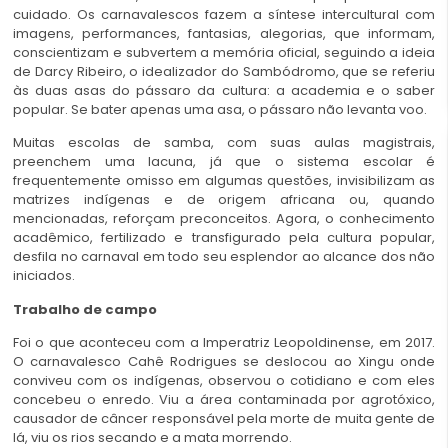
cuidado. Os carnavalescos fazem a síntese intercultural com
imagens, performances, fantasias, alegorias, que informam,
conscientizam e subvertem a memória oficial, seguindo a ideia
de Darcy Ribeiro, o idealizador do Sambódromo, que se referiu
às duas asas do pássaro da cultura: a academia e o saber
popular. Se bater apenas uma asa, o pássaro não levanta voo.
Muitas escolas de samba, com suas aulas magistrais,
preenchem uma lacuna, já que o sistema escolar é
frequentemente omisso em algumas questões, invisibilizam as
matrizes indígenas e de origem africana ou, quando
mencionadas, reforçam preconceitos. Agora, o conhecimento
acadêmico, fertilizado e transfigurado pela cultura popular,
desfila no carnaval em todo seu esplendor ao alcance dos não
iniciados.
Trabalho de campo
Foi o que aconteceu com a Imperatriz Leopoldinense, em 2017.
O carnavalesco Cahê Rodrigues se deslocou ao Xingu onde
conviveu com os indígenas, observou o cotidiano e com eles
concebeu o enredo. Viu a área contaminada por agrotóxico,
causador de câncer responsável pela morte de muita gente de
lá, viu os rios secando e a mata morrendo.