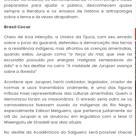
preparados para ajudar o público, desconhecem quase
sempre a literatura e os ensaios de história e antropologia
sobre o tema e às vezes atrapalham.
indígenas
Brasil Cocar
Cheio de boa intenção, a Unidos da Tijuca, com seu enredo
sobre o povo do guaraná, defendeu a demarcação das terras
e a resistência indígena, mas afrontou as crenças ameríndias,
quando exibiu Jurupari como “
a força do mal, que vive na
escuridão possuído por energias malignas semeadoras do
ódio
” e o fez desfilar no carro
“A maldade de Jurupari avança
sobre a floresta
”.
Acontece que Jurupari, herói civilizador, legislador, criador de
normas e usos transmitidos oralmente, é uma das figuras
míticas mais representativas das culturas ameríndias. Quem o
demonizou foram os missionários. O enredo seria outro se os
carnavalescos tivessem ouvido os indígenas do Rio Negro,
especialmente Edilson Melgueiro, que pertence justamente ao
clã do Jurupari e se doutorou em linguística com a tese
O
Nheengatu de Stradelli aos dias atuais.
indígenas
No desfile da Acadêmicos do Salgueiro será possível checar