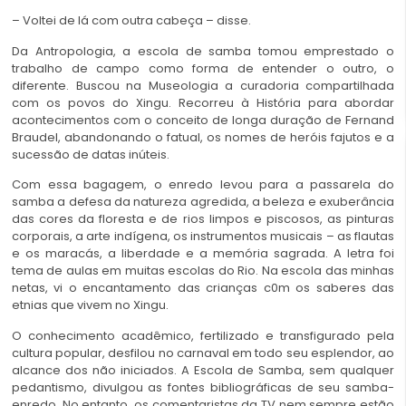
– Voltei de lá com outra cabeça – disse.
Da Antropologia, a escola de samba tomou emprestado o
trabalho de campo como forma de entender o outro, o
diferente. Buscou na Museologia a curadoria compartilhada
com os povos do Xingu. Recorreu à História para abordar
acontecimentos com o conceito de longa duração de Fernand
Braudel, abandonando o fatual, os nomes de heróis fajutos e a
sucessão de datas inúteis.
Com essa bagagem, o enredo levou para a passarela do
samba a defesa da natureza agredida, a beleza e exuberância
das cores da floresta e de rios limpos e piscosos, as pinturas
corporais, a arte indígena, os instrumentos musicais – as flautas
e os maracás, a liberdade e a memória sagrada. A letra foi
tema de aulas em muitas escolas do Rio. Na escola das minhas
netas, vi o encantamento das crianças c0m os saberes das
etnias que vivem no Xingu.
indígenas
O conhecimento acadêmico, fertilizado e transfigurado pela
cultura popular, desfilou no carnaval em todo seu esplendor, ao
alcance dos não iniciados. A Escola de Samba, sem qualquer
pedantismo, divulgou as fontes bibliográficas de seu samba-
enredo. No entanto, os comentaristas da TV nem sempre estão