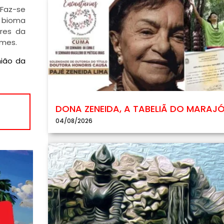
“Faz-se
o bioma
ores da
omes.
nião da
DONA ZENEIDA, A TABELIÃ DO MARAJ
04/08/2026