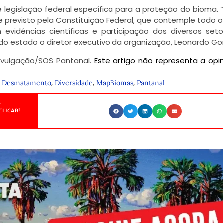
 legislação federal específica para a proteção do bioma. 
e previsto pela Constituição Federal, que contemple todo 
evidências científicas e participação dos diversos set
 do estado o diretor executivo da organização, Leonardo G
vulgação/SOS Pantanal.
Este artigo não representa a opi
,
,
,
,
Desmatamento
Diversidade
MapBiomas
Pantanal
.
CLICAR!