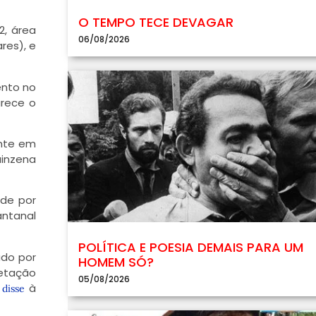
O TEMPO TECE DEVAGAR
2, área
06/08/2026
res), e
nto no
arece o
ente em
uinzena
nde por
antanal
POLÍTICA E POESIA DEMAIS PARA UM
udo por
HOMEM SÓ?
getação
05/08/2026
,
à
disse