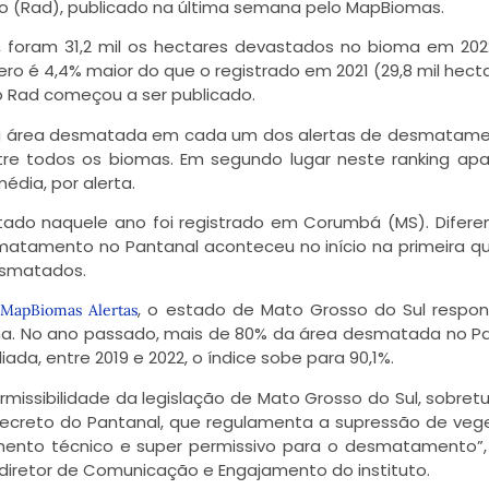
o (Rad)
, publicado na última semana pelo MapBiomas.
foram 31,2 mil os hectares devastados no bioma em 202
ro é 4,4% maior do que o registrado em 2021 (29,8 mil hecta
 o Rad começou a ser publicado.
a área desmatada em cada um dos alertas de desmatame
entre todos os biomas. Em segundo lugar neste ranking ap
dia, por alerta.
tado naquele ano foi registrado em Corumbá (MS). Difer
smatamento no Pantanal aconteceu no início na primeira q
desmatados.
a
, o estado de Mato Grosso do Sul respo
MapBiomas Alertas
a. No ano passado, mais de 80% da área desmatada no P
da, entre 2019 e 2022, o índice sobe para 90,1%.
missibilidade da legislação de Mato Grosso do Sul, sobret
ecreto do Pantanal, que regulamenta a supressão de ve
ento técnico e super permissivo para o desmatamento”
 diretor de Comunicação e Engajamento do instituto.