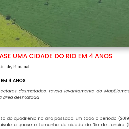
ASE UMA CIDADE DO RIO EM 4 ANOS
,
sidade
Pantanal
 EM 4 ANOS
 hectares desmatados, revela levantamento do MapBioma
da área desmatada
o do quadriênio no ano passado. Em todo o período (2019
uivale a quase o tamanho da cidade do Rio de Janeiro (