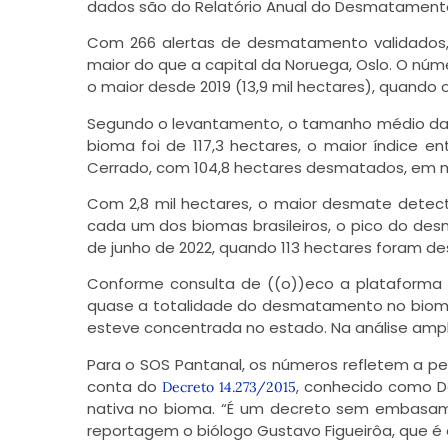
dados são do
Relatório Anual do Desmatament
Com 266 alertas de desmatamento validados, 
maior do que a capital da Noruega, Oslo. O núme
o maior desde 2019 (13,9 mil hectares), quando
Segundo o levantamento, o tamanho médio d
bioma foi de 117,3 hectares, o maior índice 
Cerrado, com 104,8 hectares desmatados, em mé
Com 2,8 mil hectares, o maior desmate detec
cada um dos biomas brasileiros, o pico do de
de junho de 2022, quando 113 hectares foram 
Conforme consulta de ((o))eco a plataform
quase a totalidade do desmatamento no biom
esteve concentrada no estado. Na análise amplia
Para o SOS Pantanal, os números refletem a per
conta do
, conhecido como D
Decreto 14.273/2015
nativa no bioma. “É um decreto sem embasam
reportagem o biólogo Gustavo Figueirôa, que é