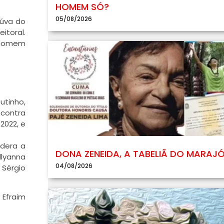
HOMEM SÓ?
05/08/2026
iúva do
itoral.
m homem
utinho,
 contra
2022, e
idera a
DONA ZENEIDA, A TABELIÃ DO MARAJ
llyanna
04/08/2026
 Sérgio
 Efraim