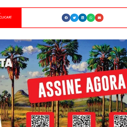
.
CLICAR!