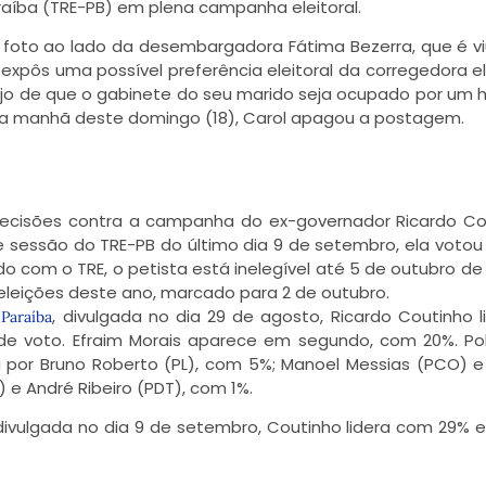
araíba (TRE-PB) em plena campanha eleitoral.
, foto ao lado da desembargadora Fátima Bezerra, que é v
xpôs uma possível preferência eleitoral da corregedora ele
jo de que o gabinete do seu marido seja ocupado por u
 Na manhã deste domingo (18), Carol apagou a postagem.
ecisões contra a campanha do ex-governador Ricardo Co
 sessão do TRE-PB do último dia 9 de setembro, ela votou
o com o TRE, o petista está inelegível até 5 de outubro de 
eleições deste ano, marcado para 2 de outubro.
, divulgada no dia 29 de agosto, Ricardo Coutinho l
Paraíba
de voto. Efraim Morais aparece em segundo, com 20%. Po
a por Bruno Roberto (PL), com 5%; Manoel Messias (PCO) e
 e André Ribeiro (PDT), com 1%.
 divulgada no dia 9 de setembro, Coutinho lidera com 29% e