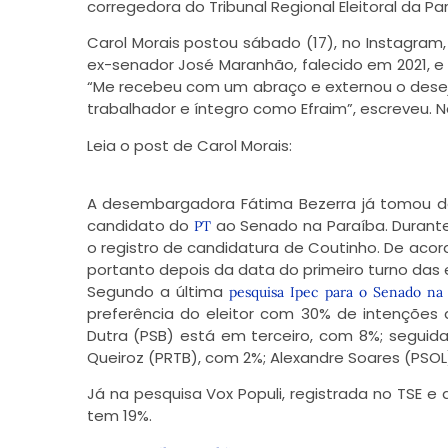
corregedora do Tribunal Regional Eleitoral da P
Carol Morais postou sábado (17), no Instagram
ex-senador José Maranhão, falecido em 2021, e e
“Me recebeu com um abraço e externou o dese
trabalhador e íntegro como Efraim”, escreveu.
Leia o post de Carol Morais:
A desembargadora Fátima Bezerra já tomou d
candidato do
ao Senado na Paraíba. Durante
PT
o registro de candidatura de Coutinho. De acord
portanto depois da data do primeiro turno das 
Segundo a última
pesquisa Ipec para o Senado na 
preferência do eleitor com 30% de intenções 
Dutra (PSB) está em terceiro, com 8%; seguid
Queiroz (PRTB), com 2%; Alexandre Soares (PSOL)
Já na pesquisa Vox Populi, registrada no TSE e
tem 19%.