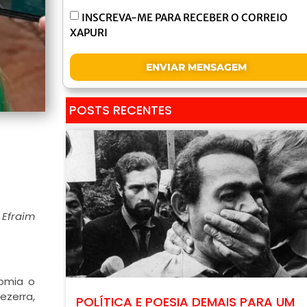
INSCREVA-ME PARA RECEBER O CORREIO
XAPURI
ENVIAR MENSAGEM
POSTS RECENTES
 Efraim
nomia o
ezerra,
POLÍTICA E POESIA DEMAIS PARA UM