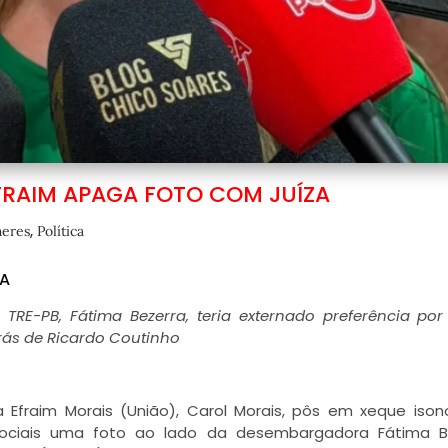
EFRAIM APAGA FOTO COM JUÍZA
,
eres
Política
ZA
RE-PB, Fátima Bezerra, teria externado preferência por
rás de Ricardo Coutinho
Efraim Morais (União), Carol Morais, pôs em xeque iso
 sociais uma foto ao lado da desembargadora Fátima B