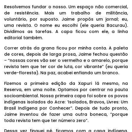
Resolvemos fundar o nosso. Um espaço não comercial,
de resistência. Mais um trabalho de militância,
voluntário, por suposto. Jaime propôs um jornal; eu,
uma revista. O nome eu escolhi (ele queria Bacurau).
Dividimos as tarefas. A capa ficou com ele, a linha
editorial também.
Correr atrás da grana ficou por minha conta. A paleta
de cores, depois de larga prosa, Jaime fechou questão
– “nossas cores vão ser o vermelho e o amarelo, porque
revista tem que ter cor de luta, cor vibrante” (eu queria
verde-floresta). Na paz, acabei enfiando um branco.
Fizemos a primeira edição da Xapuri lá mesmo, na
Reserva, em uma noite. Optamos por centrar na pauta
socioambiental. Nossa primeira capa foi sobre os povos
indígenas isolados do Acre: ‘Isolados, Bravos, Livres: Um
Brasil Indígena por Conhecer”. Depois de tudo pronto,
Jaime inventou de fazer uma outra boneca, “porque
toda revista tem que ter número zero”.
Dessa vez finquei pé, ficamos com a capa indígena.