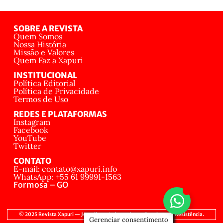
SOBRE A REVISTA
Quem Somos
Nossa História
Missão e Valores
Quem Faz a Xapuri
INSTITUCIONAL
Política Editorial
Política de Privacidade
Termos de Uso
REDES E PLATAFORMAS
Instagram
Facebook
YouTube
Twitter
CONTATO
E-mail: contato@xapuri.info
WhatsApp: +55 61 99991-1563
Formosa – GO
© 2025 Revista Xapuri — Jornalismo Independente, Popular e de Resistência.
Gerenciar consentimento