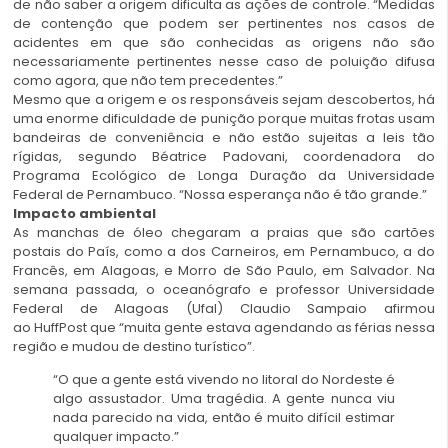
de não saber a origem dificulta as ações de controle. “Medidas
de contenção que podem ser pertinentes nos casos de
acidentes em que são conhecidas as origens não são
necessariamente pertinentes nesse caso de poluição difusa
como agora, que não tem precedentes.”
Mesmo que a origem e os responsáveis sejam descobertos, há
uma enorme dificuldade de punição porque muitas frotas usam
bandeiras de conveniência e não estão sujeitas a leis tão
rígidas, segundo Béatrice Padovani, coordenadora do
Programa Ecológico de Longa Duração da Universidade
Federal de Pernambuco. “Nossa esperança não é tão grande.”
Impacto ambiental
As manchas de óleo chegaram a praias que são cartões
postais do País, como a dos Carneiros, em Pernambuco, a do
Francês, em Alagoas, e Morro de São Paulo, em Salvador. Na
semana passada, o oceanógrafo e professor Universidade
Federal de Alagoas (Ufal) Claudio Sampaio afirmou
ao HuffPost que “muita gente estava agendando as férias nessa
região e mudou de destino turístico”.
“O que a gente está vivendo no litoral do Nordeste é
algo assustador. Uma tragédia. A gente nunca viu
nada parecido na vida, então é muito difícil estimar
qualquer impacto.”