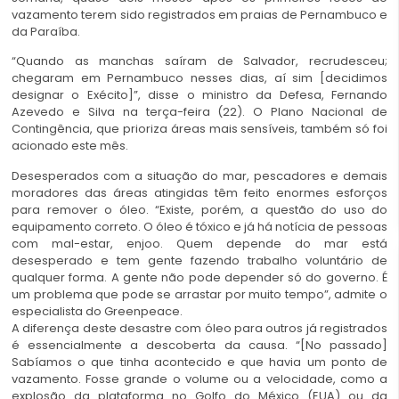
vazamento terem sido registrados em praias de Pernambuco e
da Paraíba.
“Quando as manchas saíram de Salvador, recrudesceu;
chegaram em Pernambuco nesses dias, aí sim [decidimos
designar o Exécito]”, disse o ministro da Defesa, Fernando
Azevedo e Silva na terça-feira (22). O Plano Nacional de
Contingência, que prioriza áreas mais sensíveis, também só foi
acionado este mês.
Desesperados com a situação do mar, pescadores e demais
moradores das áreas atingidas têm feito enormes esforços
para remover o óleo. “Existe, porém, a questão do uso do
equipamento correto. O óleo é tóxico e já há notícia de pessoas
com mal-estar, enjoo. Quem depende do mar está
desesperado e tem gente fazendo trabalho voluntário de
qualquer forma. A gente não pode depender só do governo. É
um problema que pode se arrastar por muito tempo”, admite o
especialista do Greenpeace.
A diferença deste desastre com óleo para outros já registrados
é essencialmente a descoberta da causa. “[No passado]
Sabíamos o que tinha acontecido e que havia um ponto de
vazamento. Fosse grande o volume ou a velocidade, como a
explosão da plataforma no Golfo do México (EUA) ou da