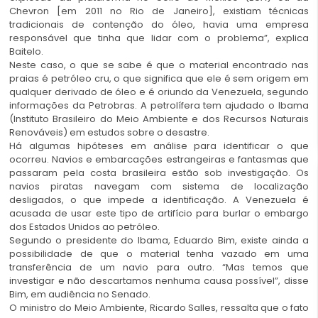
Chevron [em 2011 no Rio de Janeiro], existiam técnicas
tradicionais de contenção do óleo, havia uma empresa
responsável que tinha que lidar com o problema”, explica
Baitelo.
Neste caso, o que se sabe é que o material encontrado nas
praias é petróleo cru, o que significa que ele é sem origem em
qualquer derivado de óleo e é oriundo da Venezuela, segundo
informações da Petrobras. A petrolífera tem ajudado o Ibama
(Instituto Brasileiro do Meio Ambiente e dos Recursos Naturais
Renováveis) em estudos sobre o desastre.
Há algumas hipóteses em análise para identificar o que
ocorreu. Navios e embarcações estrangeiras e fantasmas que
passaram pela costa brasileira estão sob investigação. Os
navios piratas navegam com sistema de localização
desligados, o que impede a identificação. A Venezuela é
acusada de usar este tipo de artifício para burlar o embargo
dos Estados Unidos ao petróleo.
Segundo o presidente do Ibama, Eduardo Bim, existe ainda a
possibilidade de que o material tenha vazado em uma
transferência de um navio para outro. “Mas temos que
investigar e não descartamos nenhuma causa possível”, disse
Bim, em audiência no Senado.
O ministro do Meio Ambiente, Ricardo Salles, ressalta que o fato