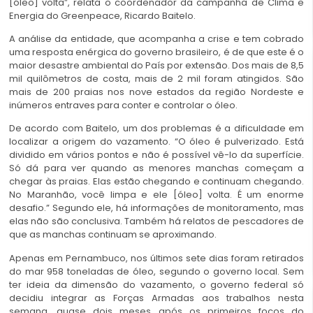
[óleo] volta”, relata o coordenador da campanha de Clima e
Energia do Greenpeace, Ricardo Baitelo.
A análise da entidade, que acompanha a crise e tem cobrado
uma resposta enérgica do governo brasileiro, é de que este é o
maior desastre ambiental do País por extensão. Dos mais de 8,5
mil quilômetros de costa, mais de 2 mil foram atingidos. São
mais de 200 praias nos nove estados da região Nordeste e
inúmeros entraves para conter e controlar o óleo.
De acordo com Baitelo, um dos problemas é a dificuldade em
localizar a origem do vazamento. “O óleo é pulverizado. Está
dividido em vários pontos e não é possível vê-lo da superfície.
Só dá para ver quando as menores manchas começam a
chegar às praias. Elas estão chegando e continuam chegando.
No Maranhão, você limpa e ele [óleo] volta. É um enorme
desafio.” Segundo ele, há informações de monitoramento, mas
elas não são conclusiva. Também há relatos de pescadores de
que as manchas continuam se aproximando.
Apenas em Pernambuco, nos últimos sete dias foram retirados
do mar 958 toneladas de óleo, segundo o governo local. Sem
ter ideia da dimensão do vazamento, o governo federal só
decidiu integrar as Forças Armadas aos trabalhos nesta
semana, quase dois meses após os primeiros focos do