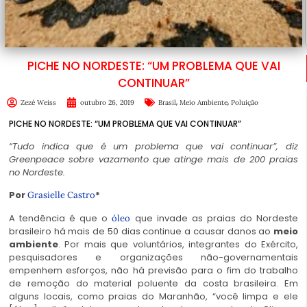
PICHE NO NORDESTE: “UM PROBLEMA QUE VAI
CONTINUAR”
,
,
Zezé Weiss
outubro 26, 2019
Brasil
Meio Ambiente
Poluição
PICHE NO NORDESTE: “UM PROBLEMA QUE VAI CONTINUAR”
“Tudo indica que é um problema que vai continuar”, diz
Greenpeace sobre vazamento que atinge mais de 200 praias
no Nordeste.
Por
*
Grasielle Castro
A tendência é que o
que invade as praias do Nordeste
óleo
brasileiro há mais de 50 dias continue a causar danos ao
meio
ambiente
. Por mais que voluntários, integrantes do Exército,
pesquisadores e organizações não-governamentais
empenhem esforços, não há previsão para o fim do trabalho
de remoção do material poluente da costa brasileira. Em
alguns locais, como praias do Maranhão, “você limpa e ele