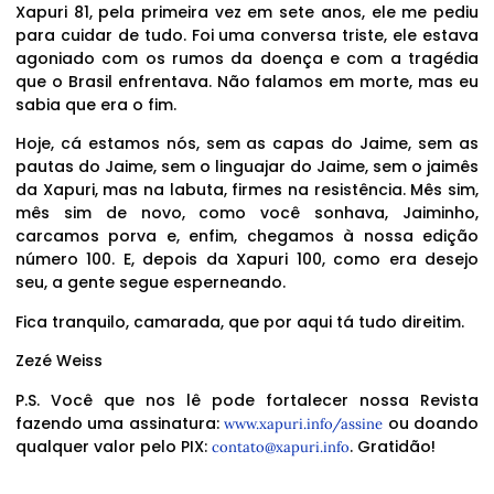
Xapuri 81, pela primeira vez em sete anos, ele me pediu
para cuidar de tudo. Foi uma conversa triste, ele estava
agoniado com os rumos da doença e com a tragédia
que o Brasil enfrentava. Não falamos em morte, mas eu
sabia que era o fim.
Hoje, cá estamos nós, sem as capas do Jaime, sem as
pautas do Jaime, sem o linguajar do Jaime, sem o jaimês
da Xapuri, mas na labuta, firmes na resistência. Mês sim,
mês sim de novo, como você sonhava, Jaiminho,
carcamos porva e, enfim, chegamos à nossa edição
número 100. E, depois da Xapuri 100, como era desejo
seu, a gente segue esperneando.
Fica tranquilo, camarada, que por aqui tá tudo direitim.
Zezé Weiss
P.S. Você que nos lê pode fortalecer nossa Revista
fazendo uma assinatura:
ou doando
www.xapuri.info/assine
qualquer valor pelo PIX:
. Gratidão!
contato@xapuri.info