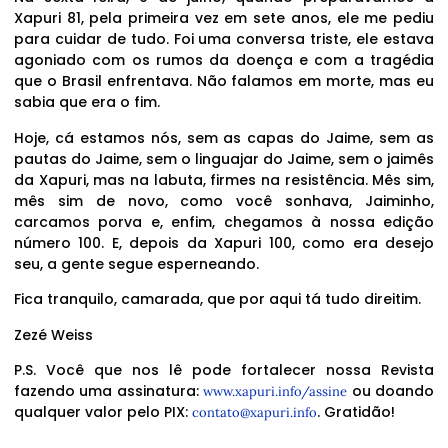
Xapuri 81, pela primeira vez em sete anos, ele me pediu
para cuidar de tudo. Foi uma conversa triste, ele estava
agoniado com os rumos da doença e com a tragédia
que o Brasil enfrentava. Não falamos em morte, mas eu
sabia que era o fim.
Hoje, cá estamos nós, sem as capas do Jaime, sem as
pautas do Jaime, sem o linguajar do Jaime, sem o jaimês
da Xapuri, mas na labuta, firmes na resistência. Mês sim,
mês sim de novo, como você sonhava, Jaiminho,
carcamos porva e, enfim, chegamos à nossa edição
número 100. E, depois da Xapuri 100, como era desejo
seu, a gente segue esperneando.
Fica tranquilo, camarada, que por aqui tá tudo direitim.
Zezé Weiss
P.S. Você que nos lê pode fortalecer nossa Revista
fazendo uma assinatura:
ou doando
www.xapuri.info/assine
qualquer valor pelo PIX:
. Gratidão!
contato@xapuri.info