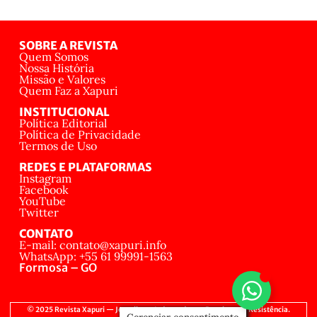
SOBRE A REVISTA
Quem Somos
Nossa História
Missão e Valores
Quem Faz a Xapuri
INSTITUCIONAL
Política Editorial
Política de Privacidade
Termos de Uso
REDES E PLATAFORMAS
Instagram
Facebook
YouTube
Twitter
CONTATO
E-mail: contato@xapuri.info
WhatsApp: +55 61 99991-1563
Formosa – GO
© 2025 Revista Xapuri — Jornalismo Independente, Popular e de Resistência.