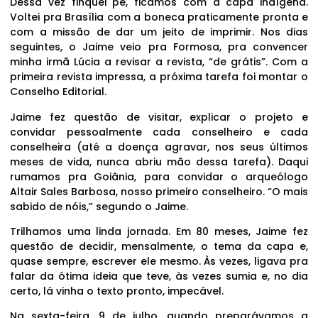
Dessa vez finquei pé, ficamos com a capa indígena.
Voltei pra Brasília com a boneca praticamente pronta e
com a missão de dar um jeito de imprimir. Nos dias
seguintes, o Jaime veio pra Formosa, pra convencer
minha irmã Lúcia a revisar a revista, “de grátis”. Com a
primeira revista impressa, a próxima tarefa foi montar o
Conselho Editorial.
Jaime fez questão de visitar, explicar o projeto e
convidar pessoalmente cada conselheiro e cada
conselheira (até a doença agravar, nos seus últimos
meses de vida, nunca abriu mão dessa tarefa). Daqui
rumamos pra Goiânia, para convidar o arqueólogo
Altair Sales Barbosa, nosso primeiro conselheiro. “O mais
sabido de nóis,” segundo o Jaime.
Trilhamos uma linda jornada. Em 80 meses, Jaime fez
questão de decidir, mensalmente, o tema da capa e,
quase sempre, escrever ele mesmo. Às vezes, ligava pra
falar da ótima ideia que teve, às vezes sumia e, no dia
certo, lá vinha o texto pronto, impecável.
Na sexta-feira, 9 de julho, quando preparávamos a