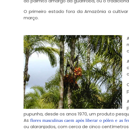
do palmito amargo da guariroba, ou o tradicional
O primeiro estado fora da Amazônia a cultivar
março.
c
c
c
p
p
pupunha, desde os anos 1970, um produto pesqu
As
flores masculinas caem após liberar o pólen e as f
ou alaranjados, com cerca de cinco centímetros