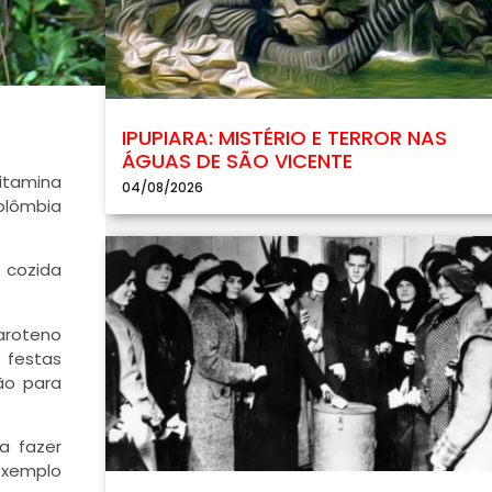
IPUPIARA: MISTÉRIO E TERROR NAS
ÁGUAS DE SÃO VICENTE
itamina
04/08/2026
Colômbia
 cozida
aroteno
 festas
ão para
a fazer
exemplo