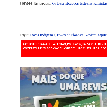
Fontes
:
Embrapa
,
,
Os Desentocados
Estrelas Faminta
Tags:
,
,
Povos Indígenas
Povos da Floresta
Revista Xapur
GOSTOU DESTA MATÉRIA? ENTÃO, POR FAVOR, PASSA PRA FRENTE
COMPARTILHE EM TODAS AS SUAS REDES. NÃO CUSTA NADA, É SÓ 