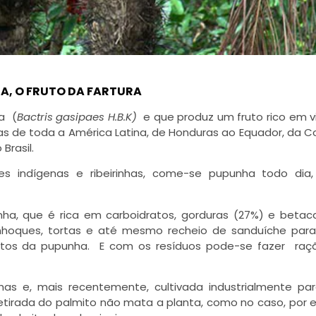
A, O FRUTO DA FARTURA
a (
Bactris gasipaes H.B.K)
e que produz um fruto rico em v
tas de toda a América Latina, de Honduras ao Equador, da 
Brasil.
 indígenas e ribeirinhas, come-se pupunha todo dia,
nha, que é rica em carboidratos, gorduras (27%) e betac
 nhoques, tortas e até mesmo recheio de sanduíche para
rutos da pupunha. E com os resíduos pode-se fazer raç
s e, mais recentemente, cultivada industrialmente par
etirada do palmito não mata a planta, como no caso, por 