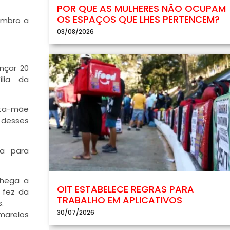
POR QUE AS MULHERES NÃO OCUPAM
OS ESPAÇOS QUE LHES PERTENCEM?
vembro a
03/08/2026
nçar 20
ília da
ta-mãe
 desses
ta para
chega a
OIT ESTABELECE REGRAS PARA
 fez da
TRABALHO EM APLICATIVOS
.
30/07/2026
marelos