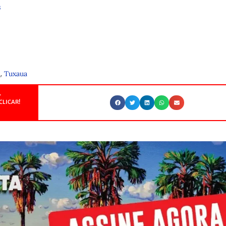
s
,
i
Tuxaua
.
CLICAR!