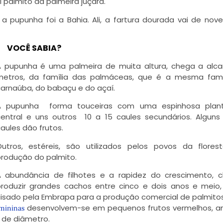
 palmito da palmeira juçara.
 a pupunha foi a Bahia. Ali, a fartura dourada vai de no
VOCÊ SABIA?
A pupunha é uma palmeira de muita altura, chega a alca
metros, da família das palmáceas, que é a mesma fam
arnaúba, do babaçu e do açaí.
A pupunha forma touceiras com uma espinhosa plan
entral e uns outros 10 a 15 caules secundários. Alguns
aules dão frutos.
Outros, estéreis, são utilizados pelos povos da flores
rodução do palmito.
A abundância de filhotes e a rapidez do crescimento, 
roduzir grandes cachos entre cinco e dois anos e meio,
isado pela Embrapa para a produção comercial de palmitos
desenvolvem-se em pequenos frutos vermelhos, a
emininas
 de diâmetro.