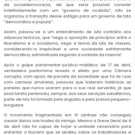
da socialdemocracia, de que seria possível conviver
indefinidamente com um “governo de coalizão”, não se
organizou a transição desse estágio para um governo de fato
“democrático e popular”.
Assim, passou-se a um entendimento de luta contrário aos
clássicos teóricos, que “nega a oposição de princípios entre o
liberalismo e o socialismo, nega a teoria da luta de classes,
considerando-a inaplicável a uma sociedade estritamente
democrática, administrada segundo a vontade da maioria”.
Após o golpe parlamentar-jurídico-midiático de 17 de abril,
verdadeira pantomima levada a efeito por uma Câmara
corrupta, com apoio de parcela da sociedade que foi às ruas
com camisas amarelas, pessoas que bateram histéricas as
panelas que nunca usaram para a sua real serventia, já que
essa tarefa pertenceu, sempre, aos seus serviçais subalternos,
parte de nós foi tomada pela angústia e pela pressa pequeno-
burguesa.
O movimento fragmentado em 10 centrais não conseguiu
causar danos nas hostes do inimigo. Mesmo a Greve Geral de 4
de abril não foi capaz de forjar a unidade necessária para
enfrentar o tsunami que se abateu sobre os trabalhadores e