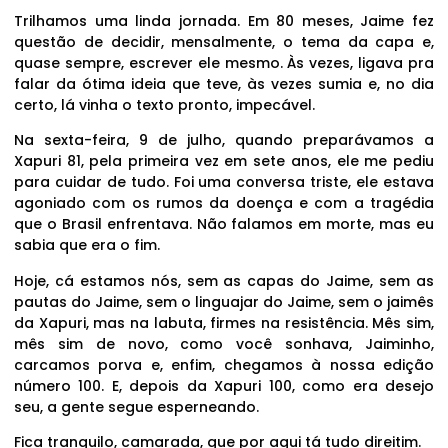
Trilhamos uma linda jornada. Em 80 meses, Jaime fez
questão de decidir, mensalmente, o tema da capa e,
quase sempre, escrever ele mesmo. Às vezes, ligava pra
falar da ótima ideia que teve, às vezes sumia e, no dia
certo, lá vinha o texto pronto, impecável.
Na sexta-feira, 9 de julho, quando preparávamos a
Xapuri 81, pela primeira vez em sete anos, ele me pediu
para cuidar de tudo. Foi uma conversa triste, ele estava
agoniado com os rumos da doença e com a tragédia
que o Brasil enfrentava. Não falamos em morte, mas eu
sabia que era o fim.
Hoje, cá estamos nós, sem as capas do Jaime, sem as
pautas do Jaime, sem o linguajar do Jaime, sem o jaimês
da Xapuri, mas na labuta, firmes na resistência. Mês sim,
mês sim de novo, como você sonhava, Jaiminho,
carcamos porva e, enfim, chegamos à nossa edição
número 100. E, depois da Xapuri 100, como era desejo
seu, a gente segue esperneando.
Fica tranquilo, camarada, que por aqui tá tudo direitim.