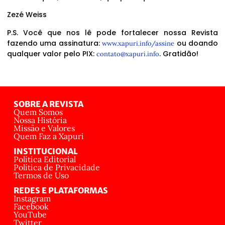
Zezé Weiss
P.S. Você que nos lê pode fortalecer nossa Revista
fazendo uma assinatura:
ou doando
www.xapuri.info/assine
qualquer valor pelo PIX:
. Gratidão!
contato@xapuri.info
SOBRE A REVISTA
Quem Somos
Nossa História
Missão e Valores
Quem Faz a Xapuri
INSTITUCIONAL
Política Editorial
Política de Privacidade
Termos de Uso
REDES E PLATAFORMAS
Instagram
Facebook
YouTube
Twitter