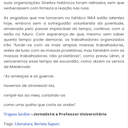
suas organizações. Direitos históricos foram retirados, sem que
verberassem com firmeza a reação nas ruas.
As angústias que me tomaram no fatídico 1964 estão latentes
hoje, embora sem a sofreguidão voluntarista da juventude,
amainada pelo passar implacável do tempo, continuo com a
visão no futuro. Com esperança de que, mesmo sem saber
quanto tempo pode demorar, os trabalhadores organizados
irão “fundir-se com as mais amplas massas trabalhadoras,
antes de tudo com as massas proletárias, mas também com as
massas trabalhadoras não proletárias”, como previu Lênin, e
venceremos esse tempo de escuridão, como dizem os versos
de Maiakovski:
“
As ameaças e as guerras
havemos de atravessá-las,
rompê-las ao meio, cortando-as
como uma quilha que corta as ondas
”.
-Jornalista e Professor Universitário
Trajano Jardim
Tags:
,
Literatura
Revista Xapuri