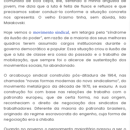
comunista de boa cepa, ele, sentindo a minha angústia de
jovem, me dizia que a luta é feita de fluxos e refluxos e que
precisamos saber conduzi-la conforme a situação concreta
nos apresenta. O velho Erasmo tinha, sem dúvida, lido
Maiakovski.
Hoje vemos o
, em letargia pela “síndrome
movimento sindical
da ilusão do poder”, em razão de a maioria dos seus melhores
quadros terem assumido cargos institucionais durante o
governo democrático e popular. Essa situação criou a ilusão de
que a luta de classe era coisa do passado e o trabalho de
mobilização, que sempre foi o alicerce de sustentação dos
movimentos sociais, foi abandonado.
O arcabouço sindical construído pós-ditadura de 1964, nas
chamadas “novas formas modernas do novo sindicalismo”, do
movimento metalúrgico da década de 1970, se exauriu. A sua
construção foi com base nas relações de trabalho com o
patronato europeu, que de certa forma, na sua origem,
reconheciam o direito de negociação dos sindicatos de
trabalhadores. Diferente da maioria do patronato brasileiro,
originado do regime escravocrata do engenho, cuja forma de
negociação era a chibata.
Quando no governo o pensamento majoritário passou a ser o