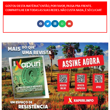
GOSTOU DESTA MATÉRIA? ENTÃO, POR FAVOR, PASSA PRA FRENTE.
COMPARTILHE EM TODAS AS SUAS REDES. NÃO CUSTA NADA, É SÓ CLICAR!