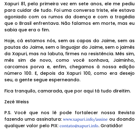
Xapuri 81, pela primeira vez em sete anos, ele me pediu
para cuidar de tudo. Foi uma conversa triste, ele estava
agoniado com os rumos da doença e com a tragédia
que o Brasil enfrentava. Não falamos em morte, mas eu
sabia que era o fim.
Hoje, cá estamos nós, sem as capas do Jaime, sem as
pautas do Jaime, sem o linguajar do Jaime, sem o jaimês
da Xapuri, mas na labuta, firmes na resistência. Mês sim,
mês sim de novo, como você sonhava, Jaiminho,
carcamos porva e, enfim, chegamos à nossa edição
número 100. E, depois da Xapuri 100, como era desejo
seu, a gente segue esperneando.
Fica tranquilo, camarada, que por aqui tá tudo direitim.
Zezé Weiss
P.S. Você que nos lê pode fortalecer nossa Revista
fazendo uma assinatura:
ou doando
www.xapuri.info/assine
qualquer valor pelo PIX:
. Gratidão!
contato@xapuri.info