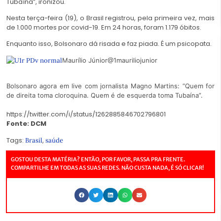
Tubaína”, ironizou.
Nesta terça-feira (19), o Brasil registrou, pela primeira vez, mais
de 1.000 mortes por covid-19. Em 24 horas, foram 1.179 óbitos.
Enquanto isso, Bolsonaro dá risada e faz piada. É um psicopata.
Maurílio Júnior
@1mauriliojunior
Bolsonaro agora em live com jornalista Magno Martins: “Quem for
de direita toma cloroquina. Quem é de esquerda toma Tubaína”.
https://twitter.com/i/status/1262885846702796801
Fonte: DCM
Tags:
,
Brasil
saúde
GOSTOU DESTA MATÉRIA? ENTÃO, POR FAVOR, PASSA PRA FRENTE.
COMPARTILHE EM TODAS AS SUAS REDES. NÃO CUSTA NADA, É SÓ CLICAR!