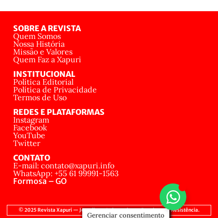
SOBRE A REVISTA
Quem Somos
Nossa História
Missão e Valores
Quem Faz a Xapuri
INSTITUCIONAL
Política Editorial
Política de Privacidade
Termos de Uso
REDES E PLATAFORMAS
Instagram
Facebook
YouTube
Twitter
CONTATO
E-mail: contato@xapuri.info
WhatsApp: +55 61 99991-1563
Formosa – GO
© 2025 Revista Xapuri — Jornalismo Independente, Popular e de Resistência.
Gerenciar consentimento