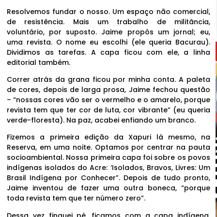
Resolvemos fundar o nosso. Um espaço não comercial,
de resistência. Mais um trabalho de militância,
voluntário, por suposto. Jaime propôs um jornal; eu,
uma revista. O nome eu escolhi (ele queria Bacurau).
Dividimos as tarefas. A capa ficou com ele, a linha
editorial também.
Correr atrás da grana ficou por minha conta. A paleta
de cores, depois de larga prosa, Jaime fechou questão
– “nossas cores vão ser o vermelho e o amarelo, porque
revista tem que ter cor de luta, cor vibrante” (eu queria
verde-floresta). Na paz, acabei enfiando um branco.
Fizemos a primeira edição da Xapuri lá mesmo, na
Reserva, em uma noite. Optamos por centrar na pauta
socioambiental. Nossa primeira capa foi sobre os povos
indígenas isolados do Acre: ‘Isolados, Bravos, Livres: Um
Brasil Indígena por Conhecer”. Depois de tudo pronto,
Jaime inventou de fazer uma outra boneca, “porque
toda revista tem que ter número zero”.
Dessa vez finquei pé, ficamos com a capa indígena.