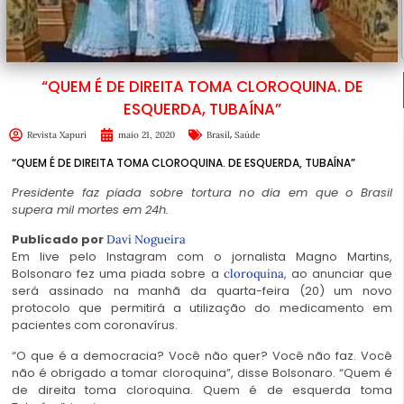
“QUEM É DE DIREITA TOMA CLOROQUINA. DE
ESQUERDA, TUBAÍNA”
,
Revista Xapuri
maio 21, 2020
Brasil
Saúde
“QUEM É DE DIREITA TOMA CLOROQUINA. DE ESQUERDA, TUBAÍNA”
Presidente faz piada sobre tortura no dia em que o Brasil
supera mil mortes em 24h.
Publicado por
Davi Nogueira
Em live pelo Instagram com o jornalista Magno Martins,
Bolsonaro fez uma piada sobre a
, ao anunciar que
cloroquina
será assinado na manhã da quarta-feira (20) um novo
protocolo que permitirá a utilização do medicamento em
pacientes com coronavírus.
“O que é a democracia? Você não quer? Você não faz. Você
não é obrigado a tomar cloroquina”, disse Bolsonaro. “Quem é
de direita toma cloroquina. Quem é de esquerda toma