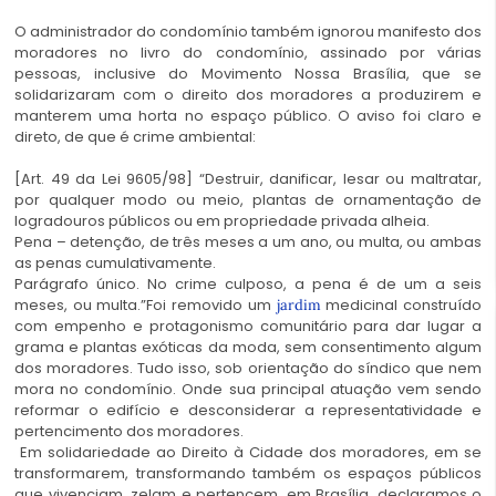
O administrador do condomínio também ignorou manifesto dos
moradores no livro do condomínio, assinado por várias
pessoas, inclusive do Movimento Nossa Brasília, que se
solidarizaram com o direito dos moradores a produzirem e
manterem uma horta no espaço público. O aviso foi claro e
direto, de que é crime ambiental:
[Art. 49 da Lei 9605/98] “Destruir, danificar, lesar ou maltratar,
por qualquer modo ou meio, plantas de ornamentação de
logradouros públicos ou em propriedade privada alheia.
Pena – detenção, de três meses a um ano, ou multa, ou ambas
as penas cumulativamente.
Parágrafo único. No crime culposo, a pena é de um a seis
meses, ou multa.”
Foi removido um
medicinal construído
jardim
com empenho e protagonismo comunitário para dar lugar a
grama e plantas exóticas da moda, sem consentimento algum
dos moradores. Tudo isso, sob orientação do síndico que nem
mora no condomínio. Onde sua principal atuação vem sendo
reformar o edifício e desconsiderar a representatividade e
pertencimento dos moradores.
Em solidariedade ao Direito à Cidade dos moradores, em se
transformarem, transformando também os espaços públicos
que vivenciam, zelam e pertencem, em Brasília, declaramos o