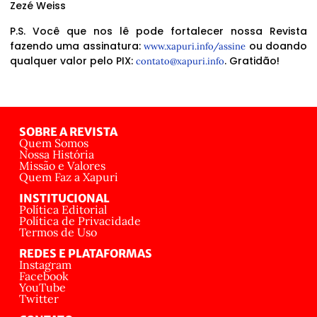
Zezé Weiss
P.S. Você que nos lê pode fortalecer nossa Revista
fazendo uma assinatura:
ou doando
www.xapuri.info/assine
qualquer valor pelo PIX:
. Gratidão!
contato@xapuri.info
SOBRE A REVISTA
Quem Somos
Nossa História
Missão e Valores
Quem Faz a Xapuri
INSTITUCIONAL
Política Editorial
Política de Privacidade
Termos de Uso
REDES E PLATAFORMAS
Instagram
Facebook
YouTube
Twitter