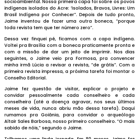
socioambiental. Nossa primeira capa foi sobre os povos
indígenas isolados do Acre: ‘Isolados, Bravos, Livres: Um
Brasil Indígena por Conhecer”. Depois de tudo pronto,
Jaime inventou de fazer uma outra boneca, “porque
toda revista tem que ter número zero”.
Dessa vez finquei pé, ficamos com a capa indígena.
Voltei pra Brasília com a boneca praticamente pronta e
com a missão de dar um jeito de imprimir. Nos dias
seguintes, o Jaime veio pra Formosa, pra convencer
minha irmã Lúcia a revisar a revista, “de grátis”. Com a
primeira revista impressa, a próxima tarefa foi montar o
Conselho Editorial.
Jaime fez questão de visitar, explicar o projeto e
convidar pessoalmente cada conselheiro e cada
conselheira (até a doença agravar, nos seus últimos
meses de vida, nunca abriu mão dessa tarefa). Daqui
rumamos pra Goiânia, para convidar o arqueólogo
Altair Sales Barbosa, nosso primeiro conselheiro. “O mais
sabido de nóis,” segundo o Jaime.
Trilhamos uma linda jornada. Em 80 meses, Jaime fez