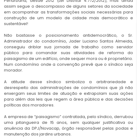
Periurbana, desde 2012 (Lei Distrital 4.772/2012), mas ainda
assim segue o descompasso de alguns setores da sociedade
em acompanhar as transformações sociais necessárias para
construção de um modelo de cidade mais democrático e
sustentável!
Não bastasse o posicionamento antidemocrático, o Sr.
Administrador do condomínio, Jader Luciano Santos Almeida,
conseguiu driblar sua jornada de trabalho como servidor
público para comandar suas atividades de reforma do
paisagismo de um edifício, onde sequer mora ou é proprietário.
Num condomínio onde a convenção prevê que o síndico seja
morador.
A atitude desse síndico simboliza a arbitrariedade e
desrespeito das administrações de condomínios que já não
enxergam seus limites de atuação e extrapolam suas ações
para além das leis que regem a área pública e das decisões
políticas dos moradores.
A empresa de “paisagismo” contratada, pelo síndico, derrubou
uma pitangueira de 15 anos, sem qualquer justificativa ou
anuência da DPJ/Novacap, órgão responsável pelas podas e
manutenção dos jardins urbanos.