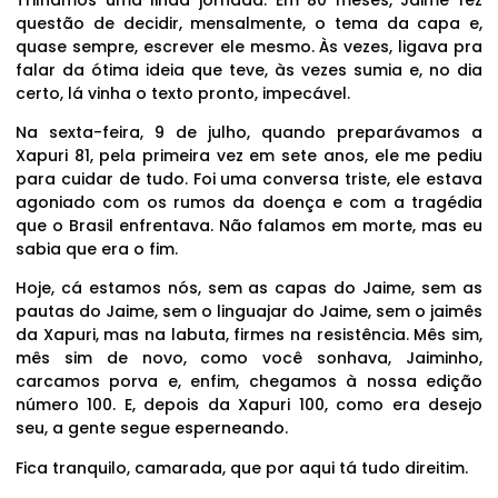
questão de decidir, mensalmente, o tema da capa e,
quase sempre, escrever ele mesmo. Às vezes, ligava pra
falar da ótima ideia que teve, às vezes sumia e, no dia
certo, lá vinha o texto pronto, impecável.
Na sexta-feira, 9 de julho, quando preparávamos a
Xapuri 81, pela primeira vez em sete anos, ele me pediu
para cuidar de tudo. Foi uma conversa triste, ele estava
agoniado com os rumos da doença e com a tragédia
que o Brasil enfrentava. Não falamos em morte, mas eu
sabia que era o fim.
Hoje, cá estamos nós, sem as capas do Jaime, sem as
pautas do Jaime, sem o linguajar do Jaime, sem o jaimês
da Xapuri, mas na labuta, firmes na resistência. Mês sim,
mês sim de novo, como você sonhava, Jaiminho,
carcamos porva e, enfim, chegamos à nossa edição
número 100. E, depois da Xapuri 100, como era desejo
seu, a gente segue esperneando.
Fica tranquilo, camarada, que por aqui tá tudo direitim.