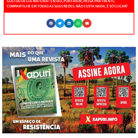
GOSTOU DESTA MATÉRIA? ENTÃO, POR FAVOR, PASSA PRA FRENTE.
COMPARTILHE EM TODAS AS SUAS REDES. NÃO CUSTA NADA, É SÓ CLICAR!