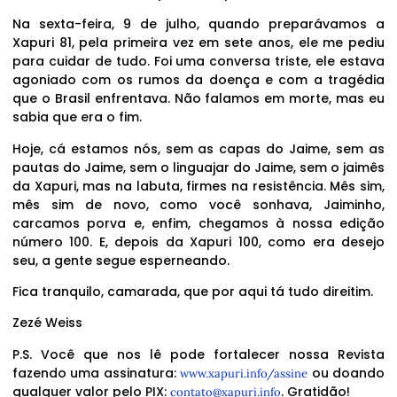
Na sexta-feira, 9 de julho, quando preparávamos a
Xapuri 81, pela primeira vez em sete anos, ele me pediu
para cuidar de tudo. Foi uma conversa triste, ele estava
agoniado com os rumos da doença e com a tragédia
que o Brasil enfrentava. Não falamos em morte, mas eu
sabia que era o fim.
Hoje, cá estamos nós, sem as capas do Jaime, sem as
pautas do Jaime, sem o linguajar do Jaime, sem o jaimês
da Xapuri, mas na labuta, firmes na resistência. Mês sim,
mês sim de novo, como você sonhava, Jaiminho,
carcamos porva e, enfim, chegamos à nossa edição
número 100. E, depois da Xapuri 100, como era desejo
seu, a gente segue esperneando.
Fica tranquilo, camarada, que por aqui tá tudo direitim.
Zezé Weiss
P.S. Você que nos lê pode fortalecer nossa Revista
fazendo uma assinatura:
ou doando
www.xapuri.info/assine
qualquer valor pelo PIX:
. Gratidão!
contato@xapuri.info