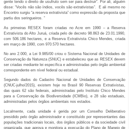
gente tendo o direito de usufruto sem ser para destruir”. Por ali, alguém
disse: “Vocês não são índios, vocês são extrativistas”. E ali mesmo no
Encontro surgiu “a reserva extrativista” como expressão da proposta que
partiu dos seringueiros. ”
As primeiras RESEX foram criadas no Acre em 1990 – a Reserva
Extrativista do Alto Juruá, criada pelo de decreto 98.863 de 23.01.1990,
com 506.186 hectares, e a Reserva Extrativista Chico Mendes, criada
em março de 1990, com 970.570 hectares.
No ano 2.000, a Lei 9.985/00 criou o Sistema Nacional de Unidades de
Conservação da Natureza (SNUC) e estabeleceu que as RESEX devem
ser criadas mediante lei específica e administradas pelo órgão ambiental
correspondente em nível federal ou estadual.
Segundo dados do Cadastro Nacional de Unidades de Conservação
(CNUC-julho/2015), existem hoje no Brasil 90 Reservas Extrativistas,
das quais 62 são federais, administradas pelo Instituto Chico Mendes
para a Conservação da Biodiversidade (ICMBio), e 28 são estaduais,
administradas pelos órgãos ambientais nos estados.
Localmente, cada unidade é gerida por um Conselho Deliberativo
presidido pelo órgão administrador e constituído por representantes das
populações tradicionais locais, dos órgãos públicos e da sociedade civil
organizada, que aprova e monitora a execução do Plano de Manejo de