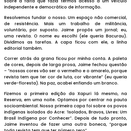
sobre a falta que fazia termos acesso a um veículo
independente e democrático de informação.
Resolvemos fundar o nosso. Um espaço não comercial,
de resistência. Mais um trabalho de militância,
voluntário, por suposto. Jaime propôs um jornal; eu,
uma revista. O nome eu escolhi (ele queria Bacurau).
Dividimos as tarefas. A capa ficou com ele, a linha
editorial também.
Correr atrás da grana ficou por minha conta. A paleta
de cores, depois de larga prosa, Jaime fechou questão
– “nossas cores vão ser o vermelho e o amarelo, porque
revista tem que ter cor de luta, cor vibrante” (eu queria
verde-floresta). Na paz, acabei enfiando um branco.
Fizemos a primeira edição da Xapuri lá mesmo, na
Reserva, em uma noite. Optamos por centrar na pauta
socioambiental. Nossa primeira capa foi sobre os povos
indígenas isolados do Acre: ‘Isolados, Bravos, Livres: Um
Brasil Indígena por Conhecer”. Depois de tudo pronto,
Jaime inventou de fazer uma outra boneca, “porque
toda revista tem que ter número zero”.