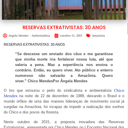
RESERVAS EXTRATIVISTAS: 30 ANOS
Angela Mendes - Ambientalista
outubro 13, 2015
Amazônia
RESERVAS EXTRATIVISTAS: 30 ANOS
“Se descesse um enviado dos céus e me garantisse
que minha morte iria fortalecer nossa luta, até que
valeria a pena. Mas a experiência nos ensina o
contrário. Então, eu quero viver. Ato público e enterro
numeroso não salvarão a Amazônia. Quero
viver.” Chico Mendes
Por Ângela Mendes
Chico
O tiro que estourou o peito do sindicalista e ambientalista
Mendes
na noite de 22 de dezembro de 1988, deixando o Brasil e o
mundo órfãos de uma das maiores lideranças de movimento social já
surgidas na Amazônia, foi incapaz de impedir a realização dos sonhos
do Chico e dos povos da floresta.
Neste outubro de 2015, a proposta inovadora das Reservas
Extrativistas, apresentada por Chico Mendes no I Encontro Nacional dos