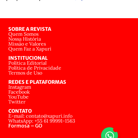
SOBRE A REVISTA
Quem Somos
Nossa História
Missão e Valores
Quem Faz a Xapuri
INSTITUCIONAL
Política Editorial
Política de Privacidade
Termos de Uso
REDES E PLATAFORMAS
Instagram
Facebook
YouTube
Twitter
CONTATO
E-mail: contato@xapuri.info
WhatsApp: +55 61 99991-1563
Formosa – GO