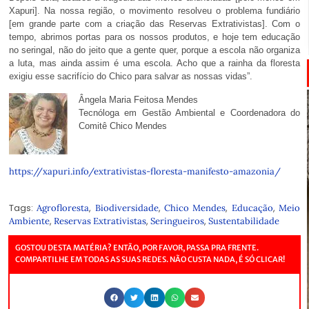
Xapuri]. Na nossa região, o movimento resolveu o problema fundiário
[em grande parte com a criação das Reservas Extrativistas]. Com o
tempo, abrimos portas para os nossos produtos, e hoje tem educação
no seringal, não do jeito que a gente quer, porque a escola não organiza
a luta, mas ainda assim é uma escola. Acho que a rainha da floresta
exigiu esse sacrifício do Chico para salvar as nossas vidas”.
Ângela Maria Feitosa Mendes
Tecnóloga em Gestão Ambiental e Coordenadora do
Comitê Chico Mendes
https://xapuri.info/extrativistas-floresta-manifesto-amazonia/
Tags:
,
,
,
,
Agrofloresta
Biodiversidade
Chico Mendes
Educação
Meio
,
,
,
Ambiente
Reservas Extrativistas
Seringueiros
Sustentabilidade
GOSTOU DESTA MATÉRIA? ENTÃO, POR FAVOR, PASSA PRA FRENTE.
COMPARTILHE EM TODAS AS SUAS REDES. NÃO CUSTA NADA, É SÓ CLICAR!