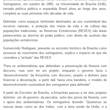
Seringueiros, em outubro de 1985, na Universidade de Brasília (UnB),
tornada política pública e expandida Brasil afora ao longo dos anos,
completa as suas primeiras três décadas de vida.
Definidas como espaços territoriais destinados ao uso sustentável dos
recursos naturais, à proteção dos meios de vida e da cultura das
populações tradicionais, as Reservas Extrativistas (RESEX) são áreas
pertencentes ao domínio do poder público, com direito de usufruto das
populações extrativistas.
Gomercindo Rodrigues, presente no encontro histórico de Brasília como
assessor do movimento dos seringueiros, explica o impacto do que ele
considera o “achado” das RESEX:
“Para os ambientalistas que defendiam a preservação da floresta com
discurso, mas sem ter um projeto, enquanto o governo fazia o
‘desenvolvimento’ da Amazônia com discurso, projeto e dinheiro para
financiar a devastação, a partir dali havia uma bandeira, o modelo de
desenvolvimento sustentável dos seringueiros para defender”.
A partir do Encontro de Brasília, a Amazônia passou a ter dois projetos
distintos: um do governo, da pecuária; outro dos povos da floresta, com
o apoio dos ambientalistas. Os seringueiros dizendo: “Queremos as
nossas áreas como as dos índios, com a terra sendo da União, e a