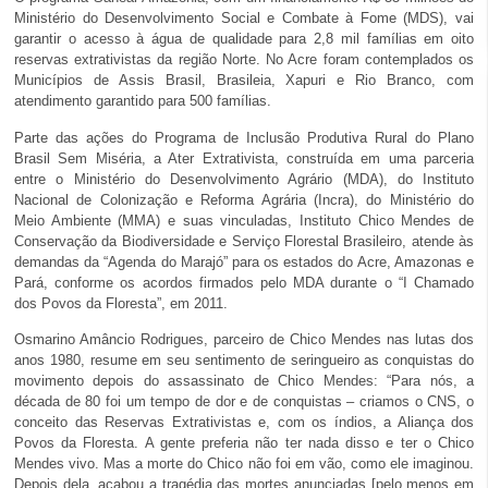
Ministério do Desenvolvimento Social e Combate à Fome (MDS), vai
garantir o acesso à água de qualidade para 2,8 mil famílias em oito
reservas extrativistas da região Norte. No Acre foram contemplados os
Municípios de Assis Brasil, Brasileia, Xapuri e Rio Branco, com
atendimento garantido para 500 famílias.
Parte das ações do Programa de Inclusão Produtiva Rural do Plano
Brasil Sem Miséria, a Ater Extrativista, construída em uma parceria
entre o Ministério do Desenvolvimento Agrário (MDA), do Instituto
Nacional de Colonização e Reforma Agrária (Incra), do Ministério do
Meio Ambiente (MMA) e suas vinculadas, Instituto Chico Mendes de
Conservação da Biodiversidade e Serviço Florestal Brasileiro, atende às
demandas da “Agenda do Marajó” para os estados do Acre, Amazonas e
Pará, conforme os acordos firmados pelo MDA durante o “I Chamado
dos Povos da Floresta”, em 2011.
Osmarino Amâncio Rodrigues, parceiro de Chico Mendes nas lutas dos
anos 1980, resume em seu sentimento de seringueiro as conquistas do
movimento depois do assassinato de Chico Mendes: “Para nós, a
década de 80 foi um tempo de dor e de conquistas – criamos o CNS, o
conceito das Reservas Extrativistas e, com os índios, a Aliança dos
Povos da Floresta. A gente preferia não ter nada disso e ter o Chico
Mendes vivo. Mas a morte do Chico não foi em vão, como ele imaginou.
Depois dela, acabou a tragédia das mortes anunciadas [pelo menos em