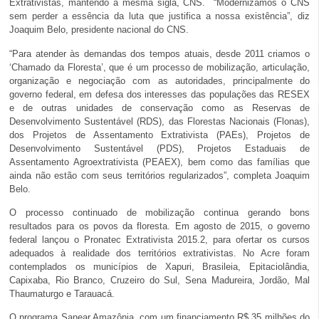
Extrativistas, mantendo a mesma sigla, CNS. “Modernizamos o CNS
sem perder a essência da luta que justifica a nossa existência”, diz
Joaquim Belo, presidente nacional do CNS.
“Para atender às demandas dos tempos atuais, desde 2011 criamos o
‘Chamado da Floresta’, que é um processo de mobilização, articulação,
organização e negociação com as autoridades, principalmente do
governo federal, em defesa dos interesses das populações das RESEX
e de outras unidades de conservação como as Reservas de
Desenvolvimento Sustentável (RDS), das Florestas Nacionais (Flonas),
dos Projetos de Assentamento Extrativista (PAEs), Projetos de
Desenvolvimento Sustentável (PDS), Projetos Estaduais de
Assentamento Agroextrativista (PEAEX), bem como das famílias que
ainda não estão com seus territórios regularizados”, completa Joaquim
Belo.
O processo continuado de mobilização continua gerando bons
resultados para os povos da floresta. Em agosto de 2015, o governo
federal lançou o Pronatec Extrativista 2015.2, para ofertar os cursos
adequados à realidade dos territórios extrativistas. No Acre foram
contemplados os municípios de Xapuri, Brasileia, Epitaciolândia,
Capixaba, Rio Branco, Cruzeiro do Sul, Sena Madureira, Jordão, Mal
Thaumaturgo e Tarauacá.
O programa Sanear Amazônia, com um financiamento R$ 35 milhões do