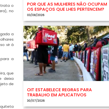
POR QUE AS MULHERES NÃO OCUPAM
etrata o
OS ESPAÇOS QUE LHES PERTENCEM?
ra), no
03/08/2026
igada a
olhares
o vir à
 para a
ira, que
e deixa
bjeto de
OIT ESTABELECE REGRAS PARA
TRABALHO EM APLICATIVOS
30/07/2026
rquiteta