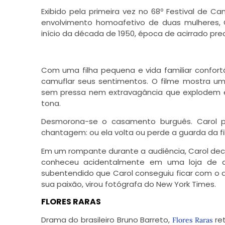
Exibido pela primeira vez no 68º Festival de Ca
envolvimento homoafetivo de duas mulheres, C
início da década de 1950, época de acirrado pr
Com uma filha pequena e vida familiar confort
camuflar seus sentimentos. O filme mostra um 
sem pressa nem extravagância que explodem 
tona.
Desmorona-se o casamento burguês. Carol p
chantagem: ou ela volta ou perde a guarda da filh
Em um rompante durante a audiência, Carol deci
conheceu acidentalmente em uma loja de de
subentendido que Carol conseguiu ficar com o di
sua paixão, virou fotógrafa do New York Times.
FLORES RARAS
Drama do brasileiro Bruno Barreto,
ret
Flores Raras