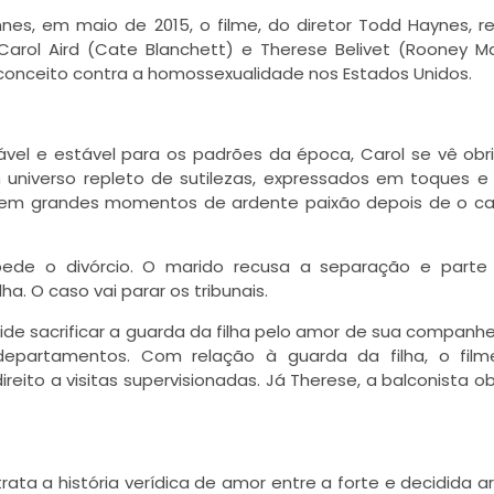
nnes, em maio de 2015, o filme, do diretor Todd Haynes, r
arol Aird (Cate Blanchett) e Therese Belivet (Rooney Ma
econceito contra a homossexualidade nos Estados Unidos.
ável e estável para os padrões da época, Carol se vê obr
universo repleto de sutilezas, expressados em toques e 
em grandes momentos de ardente paixão depois de o cas
ede o divórcio. O marido recusa a separação e parte
a. O caso vai parar os tribunais.
de sacrificar a guarda da filha pelo amor de sua companhe
partamentos. Com relação à guarda da filha, o film
reito a visitas supervisionadas. Já Therese, a balconista o
rata a história verídica de amor entre a forte e decidida a