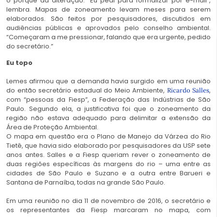
o porquê da alteração. “Eu pedi para formalizar por e-mail”,
lembra. Mapas de zoneamento levam meses para serem
elaborados. São feitos por pesquisadores, discutidos em
audiências públicas e aprovados pelo conselho ambiental.
“Começaram a me pressionar, falando que era urgente, pedido
do secretário.”
Eu topo
Lemes afirmou que a demanda havia surgido em uma reunião
do então secretário estadual do Meio Ambiente,
,
Ricardo Salles
com “pessoas da Fiesp”, a Federação das Indústrias de São
Paulo. Segundo ela, a justificativa foi que o zoneamento da
região não estava adequado para delimitar a extensão da
Área de Proteção Ambiental.
O mapa em questão era o Plano de Manejo da Várzea do Rio
Tietê, que havia sido elaborado por pesquisadores da USP sete
anos antes. Salles e a Fiesp queriam rever o zoneamento de
duas regiões específicas às margens do rio – uma entre as
cidades de São Paulo e Suzano e a outra entre Barueri e
Santana de Parnaíba, todas na grande São Paulo.
Em uma reunião no dia 11 de novembro de 2016, o secretário e
os representantes da Fiesp marcaram no mapa, com