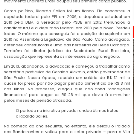
movimento Endireita Brasil ocupou seu primeiro cargo público.
Como político, Ricardo Salles foi um fiasco. Ele concorreu a
deputado federal pelo PFL em 2006, a deputado estadual em
2010 pelo DEM, a vereador pelo PSDB em 2012 (renunciou à
candidatura) e a deputado federal em 2018 pelo Novo. Perdeu
todas. O máximo que conseguiu foi a posição de suplente em
2010 na Assembleia Legislativa de São Paulo. Como advogado,
defendeu construtoras e uma das herdeiras de Hebe Camargo.
Também foi diretor jurídico da Sociedade Rural Brasileira,
associação que representa os interesses do agronegócio.
Em 2013, abandonou a advocacia e começou a trabalhar como
secretário particular de Geraldo Alckmin, então governador de
São Paulo. Nessa época, recebia um salário de R$ 12 mil e
quase foi preso por não pagar pensão alimentícia de R$ 3 mil
aos filhos. No processo, alegou que não tinha “condições
financeiras” para pagar os R$ 28 mil que devia à ex-mulher
pelos meses de pensão atrasada.
O período na iniciativa privada rendeu ótimos frutos
a Ricardo Salles.
No começo do ano seguinte, no entanto, ele deixou o Palácio
dos Bandeirantes e voltou para o setor privado – para a Vila