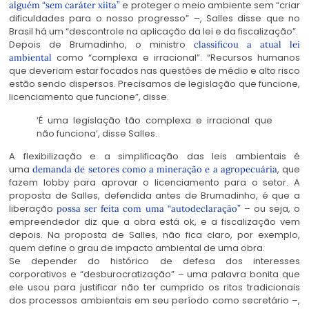
e proteger o meio ambiente sem “criar
alguém “sem caráter xiita”
dificuldades para o nosso progresso” –, Salles disse que no
Brasil há um “descontrole na aplicação da lei e da fiscalização”.
Depois de Brumadinho, o ministro
classificou a atual lei
como “complexa e irracional”. “Recursos humanos
ambiental
que deveriam estar focados nas questões de médio e alto risco
estão sendo dispersos. Precisamos de legislação que funcione,
licenciamento que funcione”, disse.
‘É uma legislação tão complexa e irracional que
não funciona’, disse Salles.
A flexibilização e a simplificação das leis ambientais é
uma
, que
demanda de setores como a mineração e a agropecuária
fazem lobby para aprovar o licenciamento para o setor. A
proposta de Salles, defendida antes de Brumadinho, é que a
liberação
– ou seja, o
possa ser feita com uma “autodeclaração”
empreendedor diz que a obra está ok, e a fiscalização vem
depois. Na proposta de Salles, não fica claro, por exemplo,
quem define o grau de impacto ambiental de uma obra.
Se depender do histórico de defesa dos interesses
corporativos e “desburocratização” – uma palavra bonita que
ele usou para justificar não ter cumprido os ritos tradicionais
dos processos ambientais em seu período como secretário –,