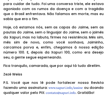
para cuidar de tudo. Foi uma conversa triste, ele estava
agoniado com os rumos da doença e com a tragédia
que o Brasil enfrentava. Não falamos em morte, mas eu
sabia que era o fim.
Hoje, cá estamos nós, sem as capas do Jaime, sem as
pautas do Jaime, sem o linguajar do Jaime, sem o jaimês
da Xapuri, mas na labuta, firmes na resistência. Mês sim,
mês sim de novo, como você sonhava, Jaiminho,
carcamos porva e, enfim, chegamos à nossa edição
número 100. E, depois da Xapuri 100, como era desejo
seu, a gente segue esperneando.
Fica tranquilo, camarada, que por aqui tá tudo direitim.
Zezé Weiss
P.S. Você que nos lê pode fortalecer nossa Revista
fazendo uma assinatura:
ou doando
www.xapuri.info/assine
qualquer valor pelo PIX:
. Gratidão!
contato@xapuri.info