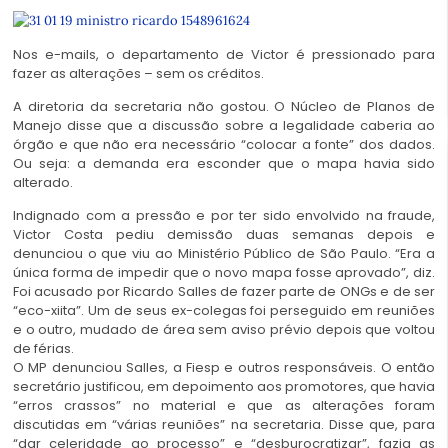
Nos e-mails, o departamento de Victor é pressionado para
fazer as alterações – sem os créditos.
A diretoria da secretaria não gostou. O Núcleo de Planos de
Manejo disse que a discussão sobre a legalidade caberia ao
órgão e que não era necessário “colocar a fonte” dos dados.
Ou seja: a demanda era esconder que o mapa havia sido
alterado.
Indignado com a pressão e por ter sido envolvido na fraude,
Victor Costa pediu demissão duas semanas depois e
denunciou o que viu ao Ministério Público de São Paulo. “Era a
única forma de impedir que o novo mapa fosse aprovado”, diz.
Foi acusado por Ricardo Salles de fazer parte de ONGs e de ser
“eco-xiita”. Um de seus ex-colegas foi perseguido em reuniões
e o outro, mudado de área sem aviso prévio depois que voltou
de férias.
O MP denunciou Salles, a Fiesp e outros responsáveis. O então
secretário justificou, em depoimento aos promotores, que havia
“erros crassos” no material e que as alterações foram
discutidas em “várias reuniões” na secretaria. Disse que, para
“dar celeridade ao processo” e “desburocratizar”, fazia as