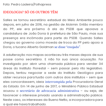
Foto: Pedro Ladeira/Folhapress
IDEOLOGIA? SÓ OS OUTROS TÊM
Salles se tornou secretário estadual do Meio Ambiente pouco
depois, em julho de 2016, na gestão de Alckmin. Então membro
do PP, ele era próximo à ala do PSDB que apoiava a
candidatura de João Doria à prefeitura de São Paulo, mas sua
presença era incômoda para parte do PSDB. Quando Salles
chegou ao governo como moeda de troca do PP pelo apoio a
Doria, o tucano Alberto Goldman
.
se disse “enojado”
A adulteração nos mapas aconteceu três meses depois de sua
posse como secretário. E não foi sua única acusação. Foi
investigado por abrir uma chamada pública para vender 34
áreas do Instituto Florestal – sem passar pelo rito legislativo.
Depois, tentou negociar a sede do Instituto Geológico para
obter recursos para fusão com outros dois institutos – sem que
eles concordassem, ideia
Procuradoria Geral
interrompida pela
do Estado. Em 14 de junho de 2017, o Ministério Público Estadual
acusou o
– ou seja, de
secretário de advocacia administrativa
favorecer o interesse privado usando a administração pública.
Neste caso, os interesses da Bueno Netto, a incorporadora para
a qual ele havia trabalhado.