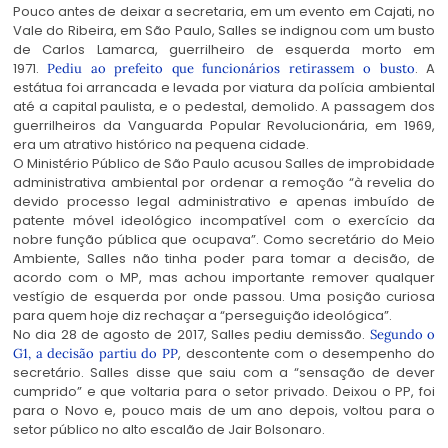
Pouco antes de deixar a secretaria, em um evento em Cajati, no
Vale do Ribeira, em São Paulo, Salles se indignou com um busto
de Carlos Lamarca, guerrilheiro de esquerda morto em
1971.
. A
Pediu ao prefeito que funcionários retirassem o busto
estátua foi arrancada e levada por viatura da polícia ambiental
até a capital paulista, e o pedestal, demolido. A passagem dos
guerrilheiros da Vanguarda Popular Revolucionária, em 1969,
era um atrativo histórico na pequena cidade.
O Ministério Público de São Paulo acusou Salles de improbidade
administrativa ambiental por ordenar a remoção “à revelia do
devido processo legal administrativo e apenas imbuído de
patente móvel ideológico incompatível com o exercício da
nobre função pública que ocupava”. Como secretário do Meio
Ambiente, Salles não tinha poder para tomar a decisão, de
acordo com o MP, mas achou importante remover qualquer
vestígio de esquerda por onde passou. Uma posição curiosa
para quem hoje diz rechaçar a “perseguição ideológica”.
No dia 28 de agosto de 2017, Salles pediu demissão.
Segundo o
, descontente com o desempenho do
G1, a decisão partiu do PP
secretário. Salles disse que saiu com a “sensação de dever
cumprido” e que voltaria para o setor privado. Deixou o PP, foi
para o Novo e, pouco mais de um ano depois, voltou para o
setor público no alto escalão de Jair Bolsonaro.