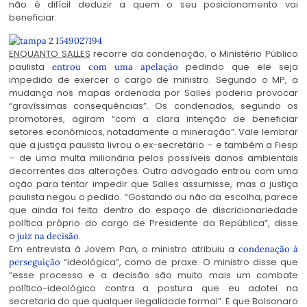
não é difícil deduzir a quem o seu posicionamento vai
beneficiar.
ENQUANTO SALLES
recorre da condenação, o Ministério Público
paulista
pedindo que ele seja
entrou com uma apelação
impedido de exercer o cargo de ministro. Segundo o MP, a
mudança nos mapas ordenada por Salles poderia provocar
“gravíssimas consequências”. Os condenados, segundo os
promotores, agiram “com a clara intenção de beneficiar
setores econômicos, notadamente a mineração”. Vale lembrar
que a justiça paulista livrou o ex-secretário – e também a Fiesp
– de uma multa milionária pelos possíveis danos ambientais
decorrentes das alterações. Outro advogado entrou com uma
ação para tentar impedir que Salles assumisse, mas a justiça
paulista negou o pedido. “Gostando ou não da escolha, parece
que ainda foi feita dentro do espaço de discricionariedade
política próprio do cargo de Presidente da República”, disse
o
.
juiz na decisão
Em entrevista à Jovem Pan, o ministro atribuiu a
condenação à
“ideológica”, como de praxe. O ministro disse que
perseguição
“esse processo e a decisão são muito mais um combate
político-ideológico contra a postura que eu adotei na
secretaria do que qualquer ilegalidade formal”. E que Bolsonaro