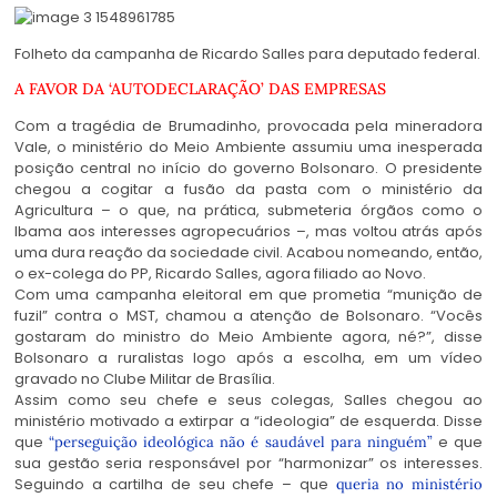
Folheto da campanha de Ricardo Salles para deputado federal.
A FAVOR DA ‘AUTODECLARAÇÃO’ DAS EMPRESAS
Com a tragédia de Brumadinho, provocada pela mineradora
Vale, o ministério do Meio Ambiente assumiu uma inesperada
posição central no início do governo Bolsonaro. O presidente
chegou a cogitar a fusão da pasta com o ministério da
Agricultura – o que, na prática, submeteria órgãos como o
Ibama aos interesses agropecuários –, mas voltou atrás após
uma dura reação da sociedade civil. Acabou nomeando, então,
o ex-colega do PP, Ricardo Salles, agora filiado ao Novo.
Com uma campanha eleitoral em que prometia “munição de
fuzil” contra o MST, chamou a atenção de Bolsonaro. “Vocês
gostaram do ministro do Meio Ambiente agora, né?”, disse
Bolsonaro a ruralistas logo após a escolha, em um vídeo
gravado no Clube Militar de Brasília.
Assim como seu chefe e seus colegas, Salles chegou ao
ministério motivado a extirpar a “ideologia” de esquerda. Disse
que
e que
“perseguição ideológica não é saudável para ninguém”
sua gestão seria responsável por “harmonizar” os interesses.
Seguindo a cartilha de seu chefe – que
queria no ministério