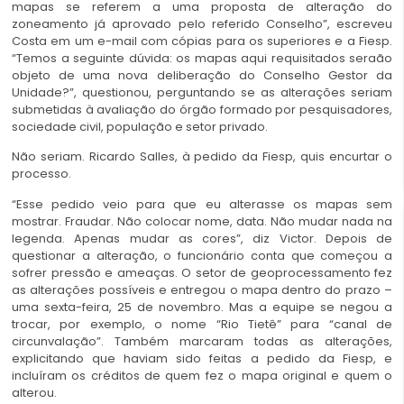
mapas se referem a uma proposta de alteração do
zoneamento já aprovado pelo referido Conselho”, escreveu
Costa em um e-mail com cópias para os superiores e a Fiesp.
“Temos a seguinte dúvida: os mapas aqui requisitados seraão
objeto de uma nova deliberação do Conselho Gestor da
Unidade?”, questionou, perguntando se as alterações seriam
submetidas à avaliação do órgão formado por pesquisadores,
sociedade civil, população e setor privado.
Não seriam. Ricardo Salles, à pedido da Fiesp, quis encurtar o
processo.
“Esse pedido veio para que eu alterasse os mapas sem
mostrar. Fraudar. Não colocar nome, data. Não mudar nada na
legenda. Apenas mudar as cores”, diz Victor. Depois de
questionar a alteração, o funcionário conta que começou a
sofrer pressão e ameaças. O setor de geoprocessamento fez
as alterações possíveis e entregou o mapa dentro do prazo –
uma sexta-feira, 25 de novembro. Mas a equipe se negou a
trocar, por exemplo, o nome “Rio Tietê” para “canal de
circunvalação”. Também marcaram todas as alterações,
explicitando que haviam sido feitas a pedido da Fiesp, e
incluíram os créditos de quem fez o mapa original e quem o
alterou.