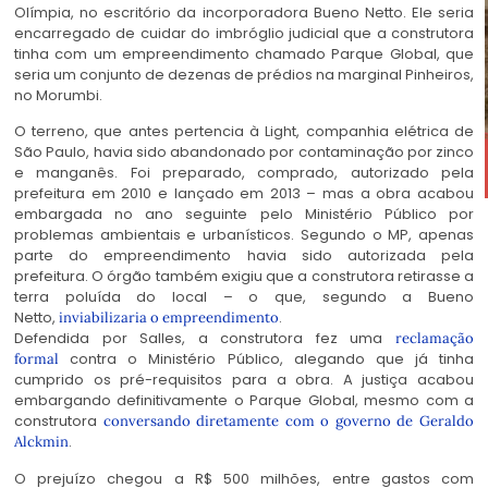
Olímpia, no escritório da incorporadora Bueno Netto. Ele seria
encarregado de cuidar do imbróglio judicial que a construtora
tinha com um empreendimento chamado Parque Global, que
seria um conjunto de dezenas de prédios na marginal Pinheiros,
no Morumbi.
O terreno, que antes pertencia à Light, companhia elétrica de
São Paulo, havia sido abandonado por contaminação por zinco
e manganês. Foi preparado, comprado, autorizado pela
prefeitura em 2010 e lançado em 2013 – mas a obra acabou
embargada no ano seguinte pelo Ministério Público por
problemas ambientais e urbanísticos. Segundo o MP, apenas
parte do empreendimento havia sido autorizada pela
prefeitura. O órgão também exigiu que a construtora retirasse a
terra poluída do local – o que, segundo a Bueno
Netto,
.
inviabilizaria o empreendimento
Defendida por Salles, a construtora fez uma
reclamação
contra o Ministério Público, alegando que já tinha
formal
cumprido os pré-requisitos para a obra. A justiça acabou
embargando definitivamente o Parque Global, mesmo com a
construtora
conversando diretamente com o governo de Geraldo
.
Alckmin
O prejuízo chegou a R$ 500 milhões, entre gastos com