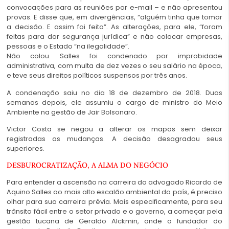
convocações para as reuniões por e-mail – e não apresentou
provas. E disse que, em divergências, “alguém tinha que tomar
a decisão. E assim foi feito”. As alterações, para ele, “foram
feitas para dar segurança jurídica” e não colocar empresas,
pessoas e o Estado “na ilegalidade”.
Não colou. Salles foi condenado por improbidade
administrativa, com multa de dez vezes o seu salário na época,
e teve seus direitos políticos suspensos por três anos.
A condenação saiu no dia 18 de dezembro de 2018. Duas
semanas depois, ele assumiu o cargo de ministro do Meio
Ambiente na gestão de Jair Bolsonaro.
Victor Costa se negou a alterar os mapas sem deixar
registradas as mudanças. A decisão desagradou seus
superiores.
DESBUROCRATIZAÇÃO, A ALMA DO NEGÓCIO
Para entender a ascensão na carreira do advogado Ricardo de
Aquino Salles ao mais alto escalão ambiental do país, é preciso
olhar para sua carreira prévia. Mais especificamente, para seu
trânsito fácil entre o setor privado e o governo, a começar pela
gestão tucana de Geraldo Alckmin, onde o fundador do