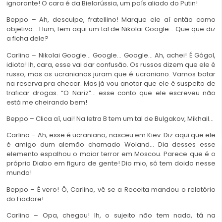
ignorante! O cara é da Bielorússia, um país aliado do Putin!
Beppo – Ah, desculpe, fratellino! Marque ele aí então como
objetivo… Hum, tem aqui um tal de Nikolai Google… Que que diz
a ficha dele?
Carlino – Nikolai Google… Google… Google… Ah, achei! É Gógol,
idiota! Ih, cara, esse vai dar confusão. Os russos dizem que ele é
russo, mas os ucranianos juram que é ucraniano. Vamos botar
na reserva pra checar. Mas já vou anotar que ele é suspeito de
traficar drogas. “O Nariz”… esse conto que ele escreveu não
está me cheirando bem!
Beppo – Clica aí, uai! Na letra B tem um tal de Bulgakov, Mikhail…
Carlino – Ah, esse é ucraniano, nasceu em Kiev. Diz aqui que ele
é amigo dum alemão chamado Woland… Dia desses esse
elemento espalhou o maior terror em Moscou. Parece que é o
próprio Diabo em figura de gente! Dio mio, só tem doido nesse
mundo!
Beppo – È vero! Ô, Carlino, vê se a Receita mandou o relatório
do Fiodore!
Carlino – Opa, chegou! Ih, o sujeito não tem nada, tá na