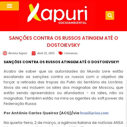
SANÇÕES CONTRA OS RUSSOS ATINGEM ATÉ O
DOSTOIEVSKY
Revista Xapuri
abril 22, 2025
Literatura
SANÇÕES CONTRA OS RUSSOS ATINGEM ATÉ O DOSTOIEVSKY!
Acabo de saber que as autoridades do Mundo Livre estão
escalando as sanções contra os russos com o objetivo de
forçar a retirada das tropas do Putin do território da Ucrânia.
Alvos da vez incluem os iates dos magnatas de Moscou, que
estão sendo apreendidos ou afundados – os iates, não os
magnatas. Também estão na mira os agentes do soft power da
Federação Russa
Por Antônio Carlos Queiroz (ACQ)/via
brasiliarios.com
Na quarta-feira, 2 de março, a agência italiana de notícias ANSA