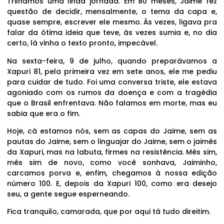
Trilhamos uma linda jornada. Em 80 meses, Jaime fez
questão de decidir, mensalmente, o tema da capa e,
quase sempre, escrever ele mesmo. Às vezes, ligava pra
falar da ótima ideia que teve, às vezes sumia e, no dia
certo, lá vinha o texto pronto, impecável.
Na sexta-feira, 9 de julho, quando preparávamos a
Xapuri 81, pela primeira vez em sete anos, ele me pediu
para cuidar de tudo. Foi uma conversa triste, ele estava
agoniado com os rumos da doença e com a tragédia
que o Brasil enfrentava. Não falamos em morte, mas eu
sabia que era o fim.
Hoje, cá estamos nós, sem as capas do Jaime, sem as
pautas do Jaime, sem o linguajar do Jaime, sem o jaimês
da Xapuri, mas na labuta, firmes na resistência. Mês sim,
mês sim de novo, como você sonhava, Jaiminho,
carcamos porva e, enfim, chegamos à nossa edição
número 100. E, depois da Xapuri 100, como era desejo
seu, a gente segue esperneando.
Fica tranquilo, camarada, que por aqui tá tudo direitim.