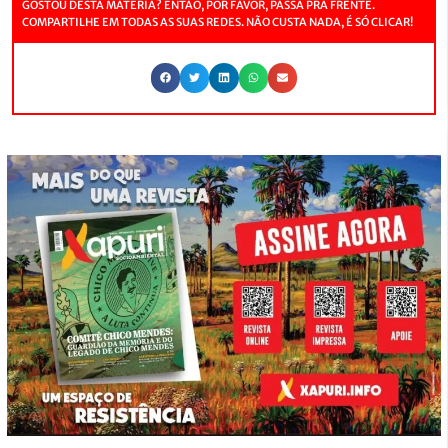
GOSTOU DESTA MATÉRIA? ENTÃO, POR FAVOR, PASSA PRA FRENTE.
COMPARTILHE EM TODAS AS SUAS REDES. NÃO CUSTA NADA, É SÓ CLICAR!