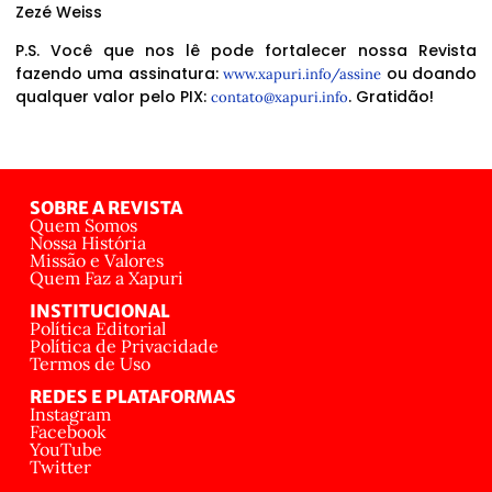
Zezé Weiss
P.S. Você que nos lê pode fortalecer nossa Revista
fazendo uma assinatura:
ou doando
www.xapuri.info/assine
qualquer valor pelo PIX:
. Gratidão!
contato@xapuri.info
SOBRE A REVISTA
Quem Somos
Nossa História
Missão e Valores
Quem Faz a Xapuri
INSTITUCIONAL
Política Editorial
Política de Privacidade
Termos de Uso
REDES E PLATAFORMAS
Instagram
Facebook
YouTube
Twitter