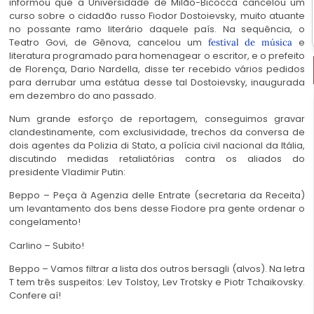
informou que a Universidade de Milão-Bicocca cancelou um
curso sobre o cidadão russo Fiodor Dostoievsky, muito atuante
no possante ramo literário daquele país. Na sequência, o
Teatro Govi, de Gênova, cancelou um
e
festival de música
literatura programado para homenagear o escritor, e o prefeito
de Florença, Dario Nardella, disse ter recebido vários pedidos
para derrubar uma estátua desse tal Dostoievsky, inaugurada
em dezembro do ano passado.
Num grande esforço de reportagem, conseguimos gravar
clandestinamente, com exclusividade, trechos da conversa de
dois agentes da Polizia di Stato, a polícia civil nacional da Itália,
discutindo medidas retaliatórias contra os aliados do
presidente Vladimir Putin:
Beppo – Peça à Agenzia delle Entrate (secretaria da Receita)
um levantamento dos bens desse Fiodore pra gente ordenar o
congelamento!
Carlino – Subito!
Beppo – Vamos filtrar a lista dos outros bersagli (alvos). Na letra
T tem três suspeitos: Lev Tolstoy, Lev Trotsky e Piotr Tchaikovsky.
Confere aí!