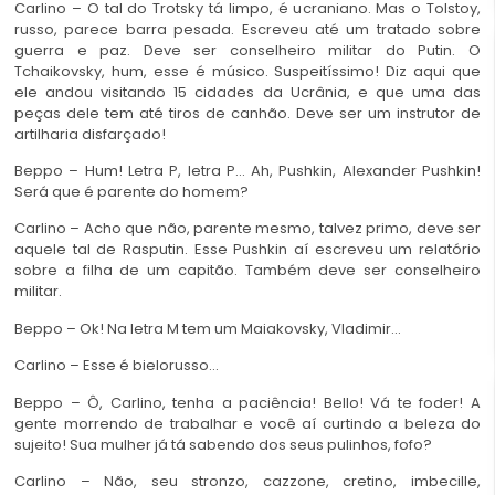
Carlino – O tal do Trotsky tá limpo, é ucraniano. Mas o Tolstoy,
russo, parece barra pesada. Escreveu até um tratado sobre
guerra e paz. Deve ser conselheiro militar do Putin. O
Tchaikovsky, hum, esse é músico. Suspeitíssimo! Diz aqui que
ele andou visitando 15 cidades da Ucrânia, e que uma das
peças dele tem até tiros de canhão. Deve ser um instrutor de
artilharia disfarçado!
Beppo – Hum! Letra P, letra P… Ah, Pushkin, Alexander Pushkin!
Será que é parente do homem?
Carlino – Acho que não, parente mesmo, talvez primo, deve ser
aquele tal de Rasputin. Esse Pushkin aí escreveu um relatório
sobre a filha de um capitão. Também deve ser conselheiro
militar.
Beppo – Ok! Na letra M tem um Maiakovsky, Vladimir…
Carlino – Esse é bielorusso…
Beppo – Ô, Carlino, tenha a paciência! Bello! Vá te foder! A
gente morrendo de trabalhar e você aí curtindo a beleza do
sujeito! Sua mulher já tá sabendo dos seus pulinhos, fofo?
Carlino – Não, seu stronzo, cazzone, cretino, imbecille,