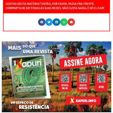
GOSTOU DESTA MATÉRIA? ENTÃO, POR FAVOR, PASSA PRA FRENTE.
COMPARTILHE EM TODAS AS SUAS REDES. NÃO CUSTA NADA, É SÓ CLICAR!