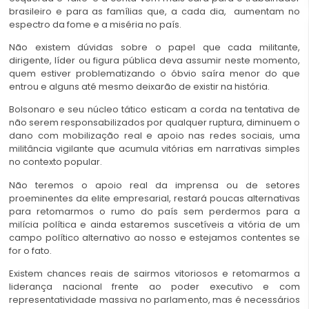
brasileiro e para as famílias que, a cada dia, aumentam no
espectro da fome e a miséria no país.
Não existem dúvidas sobre o papel que cada militante,
dirigente, líder ou figura pública deva assumir neste momento,
quem estiver problematizando o óbvio saíra menor do que
entrou e alguns até mesmo deixarão de existir na história.
Bolsonaro e seu núcleo tático esticam a corda na tentativa de
não serem responsabilizados por qualquer ruptura, diminuem o
dano com mobilização real e apoio nas redes sociais, uma
militância vigilante que acumula vitórias em narrativas simples
no contexto popular.
Não teremos o apoio real da imprensa ou de setores
proeminentes da elite empresarial, restará poucas alternativas
para retomarmos o rumo do país sem perdermos para a
milícia política e ainda estaremos suscetíveis a vitória de um
campo político alternativo ao nosso e estejamos contentes se
for o fato.
Existem chances reais de sairmos vitoriosos e retomarmos a
liderança nacional frente ao poder executivo e com
representatividade massiva no parlamento, mas é necessários