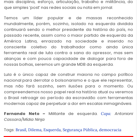
mais disciplina, esforço, articulação, trabalho e militância, do
que simples ‘post’ nas redes sociais ou nota em jornal.
Temos um líder popular e de massas reconhecido
mundialmente, porém, sozinho, isolado na esquerda dividida
continuará sendo o melhor presidente da história do país, no
passado recente, assim como o maior partido de esquerda da
América Latina, enraizado na sociedade e inserido no
consciente coletivo do trabalhador como ainda única
ferramenta real de luta contra a sana do opressor, mas sem
alianças e com pouca capacidade de dialogar para fora de
nossas bolhas, seremos um grande MDB da esquerda.
Lula é o único capaz de construir maioria no campo político
nacional para derrotar o bolsonarismo e o que ele representar,
mas não fará sozinho, sem ilusões para o momento. Ou
compreendemos nosso papel real na história atual ou veremos
o Brasil retroagir ao período da escravidão com ferramentas
modernas capaz de perpetuar a dor em escalas inimagináveis.
Fernando Neto –
Militante de esquerda.
Antonioni
Capa:
Cassara/Mídia Ninja
Tags:
,
,
,
,
Brasil
Dilema
Esquerda
Segurança Pública
democracia