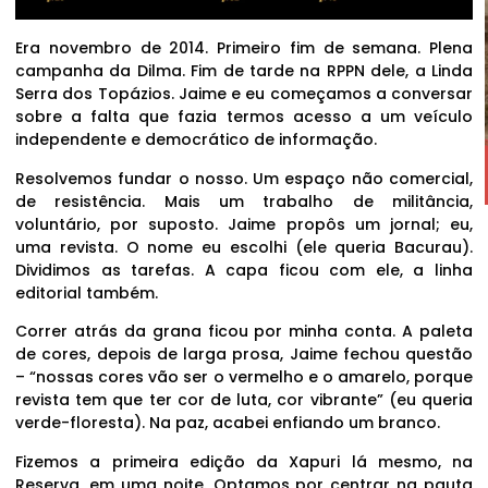
Era novembro de 2014. Primeiro fim de semana. Plena
campanha da Dilma. Fim de tarde na RPPN dele, a Linda
Serra dos Topázios. Jaime e eu começamos a conversar
sobre a falta que fazia termos acesso a um veículo
independente e democrático de informação.
Resolvemos fundar o nosso. Um espaço não comercial,
de resistência. Mais um trabalho de militância,
voluntário, por suposto. Jaime propôs um jornal; eu,
uma revista. O nome eu escolhi (ele queria Bacurau).
Dividimos as tarefas. A capa ficou com ele, a linha
editorial também.
Correr atrás da grana ficou por minha conta. A paleta
de cores, depois de larga prosa, Jaime fechou questão
– “nossas cores vão ser o vermelho e o amarelo, porque
revista tem que ter cor de luta, cor vibrante” (eu queria
verde-floresta). Na paz, acabei enfiando um branco.
Fizemos a primeira edição da Xapuri lá mesmo, na
Reserva, em uma noite. Optamos por centrar na pauta