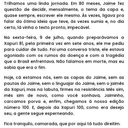
Trilhamos uma linda jornada. Em 80 meses, Jaime fez
questão de decidir, mensalmente, o tema da capa e,
quase sempre, escrever ele mesmo. Às vezes, ligava pra
falar da ótima ideia que teve, às vezes sumia e, no dia
certo, lá vinha o texto pronto, impecável.
Na sexta-feira, 9 de julho, quando preparávamos a
Xapuri 81, pela primeira vez em sete anos, ele me pediu
para cuidar de tudo. Foi uma conversa triste, ele estava
agoniado com os rumos da doença e com a tragédia
que o Brasil enfrentava. Não falamos em morte, mas eu
sabia que era o fim.
Hoje, cá estamos nós, sem as capas do Jaime, sem as
pautas do Jaime, sem o linguajar do Jaime, sem o jaimês
da Xapuri, mas na labuta, firmes na resistência. Mês sim,
mês sim de novo, como você sonhava, Jaiminho,
carcamos porva e, enfim, chegamos à nossa edição
número 100. E, depois da Xapuri 100, como era desejo
seu, a gente segue esperneando.
Fica tranquilo, camarada, que por aqui tá tudo direitim.