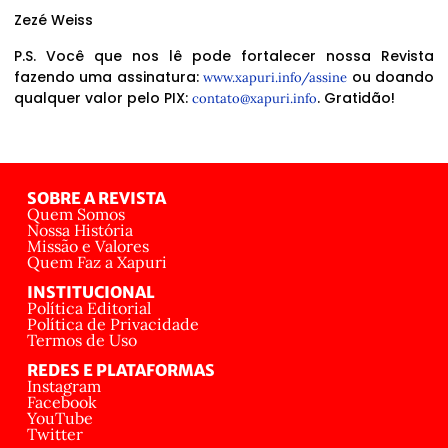
Zezé Weiss
P.S. Você que nos lê pode fortalecer nossa Revista
fazendo uma assinatura:
ou doando
www.xapuri.info/assine
qualquer valor pelo PIX:
. Gratidão!
contato@xapuri.info
SOBRE A REVISTA
Quem Somos
Nossa História
Missão e Valores
Quem Faz a Xapuri
INSTITUCIONAL
Política Editorial
Política de Privacidade
Termos de Uso
REDES E PLATAFORMAS
Instagram
Facebook
YouTube
Twitter