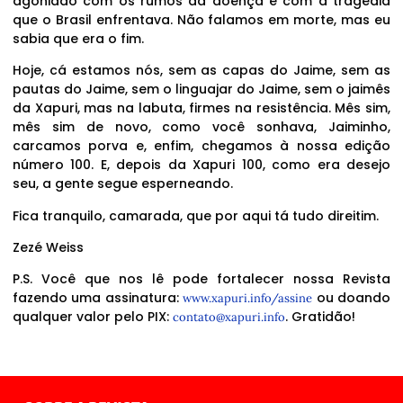
agoniado com os rumos da doença e com a tragédia
que o Brasil enfrentava. Não falamos em morte, mas eu
sabia que era o fim.
Hoje, cá estamos nós, sem as capas do Jaime, sem as
pautas do Jaime, sem o linguajar do Jaime, sem o jaimês
da Xapuri, mas na labuta, firmes na resistência. Mês sim,
mês sim de novo, como você sonhava, Jaiminho,
carcamos porva e, enfim, chegamos à nossa edição
número 100. E, depois da Xapuri 100, como era desejo
seu, a gente segue esperneando.
Fica tranquilo, camarada, que por aqui tá tudo direitim.
Zezé Weiss
P.S. Você que nos lê pode fortalecer nossa Revista
fazendo uma assinatura:
ou doando
www.xapuri.info/assine
qualquer valor pelo PIX:
. Gratidão!
contato@xapuri.info