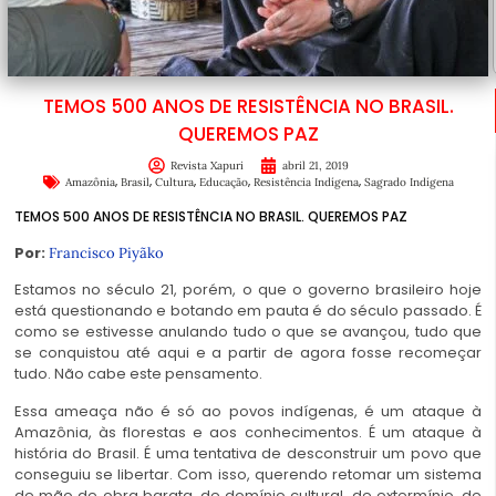
TEMOS 500 ANOS DE RESISTÊNCIA NO BRASIL.
QUEREMOS PAZ
Revista Xapuri
abril 21, 2019
,
,
,
,
,
Amazônia
Brasil
Cultura
Educação
Resistência Indígena
Sagrado Indígena
TEMOS 500 ANOS DE RESISTÊNCIA NO BRASIL. QUEREMOS PAZ
Por:
Francisco Piyãko
Estamos no século 21, porém, o que o governo brasileiro hoje
está questionando e botando em pauta é do século passado. É
como se estivesse anulando tudo o que se avançou, tudo que
se conquistou até aqui e a partir de agora fosse recomeçar
tudo. Não cabe este pensamento.
Essa ameaça não é só ao povos indígenas, é um ataque à
Amazônia, às florestas e aos conhecimentos. É um ataque à
história do Brasil. É uma tentativa de desconstruir um povo que
conseguiu se libertar. Com isso, querendo retomar um sistema
de mão de obra barata, de domínio cultural, de extermínio, de