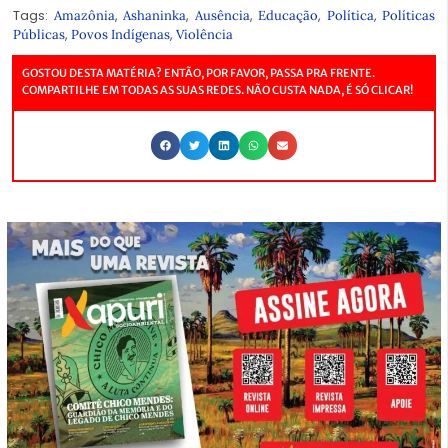
Tags:
,
,
,
,
,
Amazônia
Ashaninka
Ausência
Educação
Política
Políticas
,
,
Públicas
Povos Indígenas
Violência
GOSTOU DESTA MATÉRIA? ENTÃO, POR FAVOR, PASSA PRA FRENTE.
COMPARTILHE EM TODAS AS SUAS REDES. NÃO CUSTA NADA, É SÓ CLICAR!