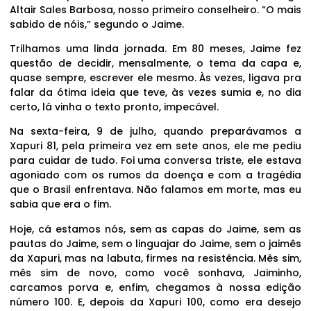
Altair Sales Barbosa, nosso primeiro conselheiro. “O mais
sabido de nóis,” segundo o Jaime.
Trilhamos uma linda jornada. Em 80 meses, Jaime fez
questão de decidir, mensalmente, o tema da capa e,
quase sempre, escrever ele mesmo. Às vezes, ligava pra
falar da ótima ideia que teve, às vezes sumia e, no dia
certo, lá vinha o texto pronto, impecável.
Na sexta-feira, 9 de julho, quando preparávamos a
Xapuri 81, pela primeira vez em sete anos, ele me pediu
para cuidar de tudo. Foi uma conversa triste, ele estava
agoniado com os rumos da doença e com a tragédia
que o Brasil enfrentava. Não falamos em morte, mas eu
sabia que era o fim.
Hoje, cá estamos nós, sem as capas do Jaime, sem as
pautas do Jaime, sem o linguajar do Jaime, sem o jaimês
da Xapuri, mas na labuta, firmes na resistência. Mês sim,
mês sim de novo, como você sonhava, Jaiminho,
carcamos porva e, enfim, chegamos à nossa edição
número 100. E, depois da Xapuri 100, como era desejo