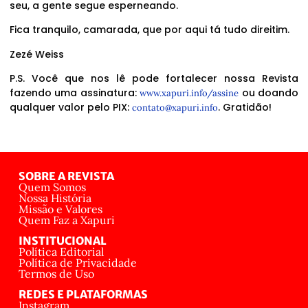
seu, a gente segue esperneando.
Fica tranquilo, camarada, que por aqui tá tudo direitim.
Zezé Weiss
P.S. Você que nos lê pode fortalecer nossa Revista
fazendo uma assinatura:
ou doando
www.xapuri.info/assine
qualquer valor pelo PIX:
. Gratidão!
contato@xapuri.info
SOBRE A REVISTA
Quem Somos
Nossa História
Missão e Valores
Quem Faz a Xapuri
INSTITUCIONAL
Política Editorial
Política de Privacidade
Termos de Uso
REDES E PLATAFORMAS
Instagram