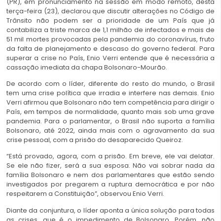
(PR), em pronunciamento na sessão em modo remoto, desta
terça-feira (23), declarou que discutir alterações no Código de
Trânsito não podem ser a prioridade de um País que já
contabiliza a triste marca de 1,1 milhão de infectados e mais de
51 mil mortes provocadas pela pandemia do coronavírus, fruto
da falta de planejamento e descaso do governo federal. Para
superar a crise no País, Enio Verri entende que é necessária a
cassação imediata da chapa Bolsonaro-Mourão.
De acordo com o líder, diferente do resto do mundo, o Brasil
tem uma crise política que irradia e interfere nas demais. Enio
Verri afirmou que Bolsonaro não tem competência para dirigir o
País, em tempos de normalidade, quanto mais sob uma grave
pandemia. Para o parlamentar, o Brasil não suporta a família
Bolsonaro, até 2022, ainda mais com o agravamento da sua
crise pessoal, com a prisão do desaparecido Queiroz.
“Está provado, agora, com a prisão. Em breve, ele vai delatar.
Se ele não fizer, será a sua esposa. Não vai sobrar nada da
família Bolsonaro e nem dos parlamentares que estão sendo
investigados por pregarem a ruptura democrática e por não
respeitarem a Constituição”, observou Enio Verri.
Diante da conjuntura, o líder aponta a única solução para todas
as crises, que é o impedimento de Bolsonaro. Porém, não