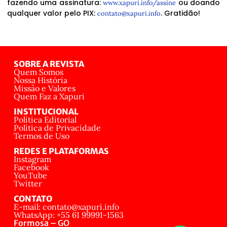
fazendo uma assinatura:
ou doando
www.xapuri.info/assine
qualquer valor pelo PIX:
. Gratidão!
contato@xapuri.info
SOBRE A REVISTA
Quem Somos
Nossa História
Missão e Valores
Quem Faz a Xapuri
INSTITUCIONAL
Política Editorial
Política de Privacidade
Termos de Uso
REDES E PLATAFORMAS
Instagram
Facebook
YouTube
Twitter
CONTATO
E-mail: contato@xapuri.info
WhatsApp: +55 61 99991-1563
Formosa – GO