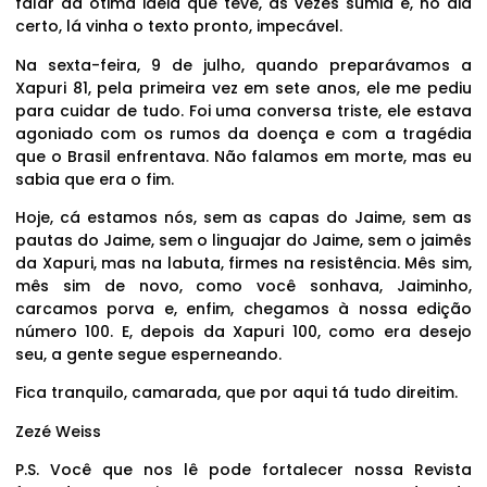
falar da ótima ideia que teve, às vezes sumia e, no dia
certo, lá vinha o texto pronto, impecável.
Na sexta-feira, 9 de julho, quando preparávamos a
Xapuri 81, pela primeira vez em sete anos, ele me pediu
para cuidar de tudo. Foi uma conversa triste, ele estava
agoniado com os rumos da doença e com a tragédia
que o Brasil enfrentava. Não falamos em morte, mas eu
sabia que era o fim.
Hoje, cá estamos nós, sem as capas do Jaime, sem as
pautas do Jaime, sem o linguajar do Jaime, sem o jaimês
da Xapuri, mas na labuta, firmes na resistência. Mês sim,
mês sim de novo, como você sonhava, Jaiminho,
carcamos porva e, enfim, chegamos à nossa edição
número 100. E, depois da Xapuri 100, como era desejo
seu, a gente segue esperneando.
Fica tranquilo, camarada, que por aqui tá tudo direitim.
Zezé Weiss
P.S. Você que nos lê pode fortalecer nossa Revista