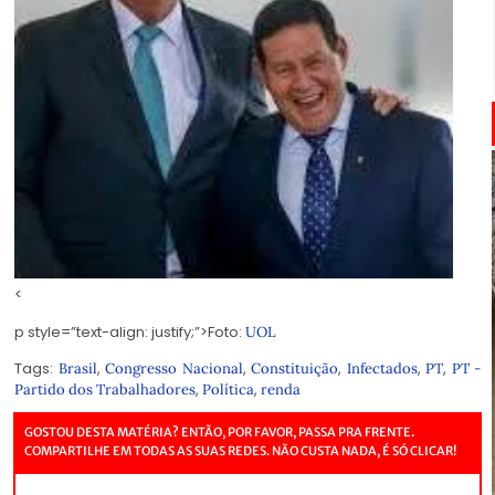
<
p style=”text-align: justify;”>Foto:
UOL
Tags:
,
,
,
,
,
Brasil
Congresso Nacional
Constituição
Infectados
PT
PT -
,
,
Partido dos Trabalhadores
Política
renda
GOSTOU DESTA MATÉRIA? ENTÃO, POR FAVOR, PASSA PRA FRENTE.
COMPARTILHE EM TODAS AS SUAS REDES. NÃO CUSTA NADA, É SÓ CLICAR!