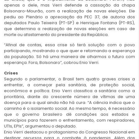
apenas o dele, mas Verri defende a cassação da chapa
Bolsonaro-Mourão, com a realização de novas eleições. Ele
pediu ao Plenário a apreciação da PEC 37, de autoria dos
deputados Paulo Teixeira (PT-SP) e Henrique Fontana (PT-RS),
que determina a realização de novas eleições em caso de
morte ou afastamento do presidente da República.
“Afinal de contas, essa crise só terá solução com o povo
participando, mostrando o que quer e retomando a esperança
da população. Só há uma maneira de olharmos o futuro com
esperança. Fora, Bolsonaro”, cobrou Enio Verri.
Crises
Segundo o parlamentar, o Brasil tem quatro graves crises a
enfrentar, a começar pela sanitária, de proteção social,
econômica e política. Enio Verri classifica a sanitária como a
prioritária, diante do crescente número de vítimas de uma
doença para a qual ainda não há cura. “A ciência indica que o
caminho é o isolamento social. Ao mesmo tempo, é necessário
que o governo brasileiro dê condições aos estados e
municípios para fazerem o enfrentamento, com respiradores,
UTIs, EPIs”, argumentou o deputado.
Enio Verri destacou o protagonismo do Congresso Nacional em
destinar recursos para o combate à pandemia. Além dos