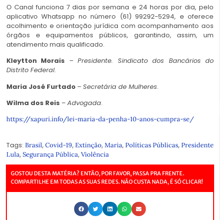
O Canal funciona 7 dias por semana e 24 horas por dia, pelo
aplicativo Whatsapp no número (61) 99292-5294, e oferece
acolhimento e orientação jurídica com acompanhamento aos
órgãos e equipamentos públicos, garantindo, assim, um
atendimento mais qualificado.
Kleytton Morais
–
Presidente. Sindicato dos Bancários do
Distrito Federal
.
Maria José Furtado
–
Secretária de Mulheres
.
Wilma dos Reis
–
Advogada
.
https://xapuri.info/lei-maria-da-penha-10-anos-cumpra-se/
Tags:
,
,
,
,
,
Brasil
Covid-19
Extinção
Maria
Políticas Públicas
Presidente
,
,
Lula
Segurança Pública
Violência
GOSTOU DESTA MATÉRIA? ENTÃO, POR FAVOR, PASSA PRA FRENTE.
COMPARTILHE EM TODAS AS SUAS REDES. NÃO CUSTA NADA, É SÓ CLICAR!