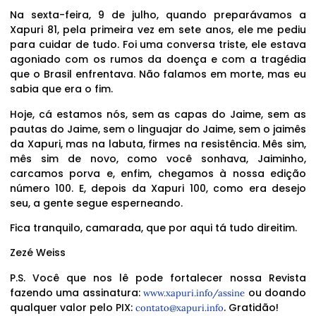
Na sexta-feira, 9 de julho, quando preparávamos a
Xapuri 81, pela primeira vez em sete anos, ele me pediu
para cuidar de tudo. Foi uma conversa triste, ele estava
agoniado com os rumos da doença e com a tragédia
que o Brasil enfrentava. Não falamos em morte, mas eu
sabia que era o fim.
Hoje, cá estamos nós, sem as capas do Jaime, sem as
pautas do Jaime, sem o linguajar do Jaime, sem o jaimês
da Xapuri, mas na labuta, firmes na resistência. Mês sim,
mês sim de novo, como você sonhava, Jaiminho,
carcamos porva e, enfim, chegamos à nossa edição
número 100. E, depois da Xapuri 100, como era desejo
seu, a gente segue esperneando.
Fica tranquilo, camarada, que por aqui tá tudo direitim.
Zezé Weiss
P.S. Você que nos lê pode fortalecer nossa Revista
fazendo uma assinatura:
ou doando
www.xapuri.info/assine
qualquer valor pelo PIX:
. Gratidão!
contato@xapuri.info