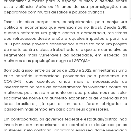
criminalizar e trazer para o espaço público o debate sobre
essa violência. Após os 16 anos de sua promulgação, nos
deparamos com muitos desafios e poucos avanços.
Esses desafios perpassam, principalmente, pela conjuntura
política e econômica que vivenciamos no Brasil. Desde 2016,
quando sofremos um golpe contra a democracia, resistimos
aos retrocessos desde então e aqueles impostos a partir de
2018 por esse governo conservador e fascista com um projeto
de morte contra a classe trabalhadora, e que tem como alvo os
segmentos mais vulneráveis da sociedade, em especial as
mulheres e as populações negra e LGBTQIA+.
Somado a isso, entre os anos de 2020 e 2022 enfrentamos uma
crise sanitária internacional provocada pela pandemia da
COVID-19, que acentuou ainda mais a necessidade de
investimento na rede de enfrentamento às violências contra as
mulheres, pois nesse momento em que precisamos nos isolar
socialmente houve um aumento exponencial de violências nos
lares brasileiros, já que as mulheres foram obrigadas a
passarem mais tempo em casa com seus agressores.
Em contrapartida, os governos federal e estaduais/distrital não
investiram em mecanismos de combate e denúncias pelas
mulheres, pelo contrário, ignoraram essa realidade vivenciada