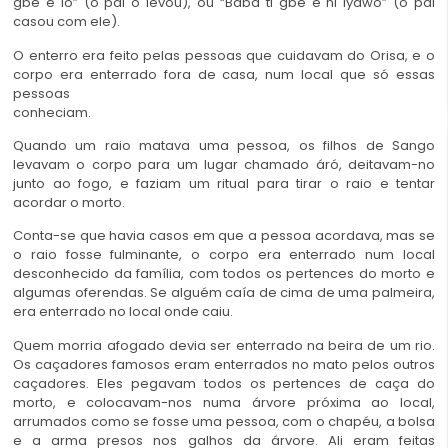
gbe e lo” (o pai o levou), ou “Baba ti gbe e ni iyawo” (o pai
casou com ele).
O enterro era feito pelas pessoas que cuidavam do Orisa, e o
corpo era enterrado fora de casa, num local que só essas
pessoas
conheciam.
Quando um raio matava uma pessoa, os filhos de Sango
levavam o corpo para um lugar chamado áró, deitavam-no
junto ao fogo, e faziam um ritual para tirar o raio e tentar
acordar o morto.
Conta-se que havia casos em que a pessoa acordava, mas se
o raio fosse fulminante, o corpo era enterrado num local
desconhecido da família, com todos os pertences do morto e
algumas oferendas. Se alguém caía de cima de uma palmeira,
era enterrado no local onde caiu.
Quem morria afogado devia ser enterrado na beira de um rio.
Os caçadores famosos eram enterrados no mato pelos outros
caçadores. Eles pegavam todos os pertences de caça do
morto, e colocavam-nos numa árvore próxima ao local,
arrumados como se fosse uma pessoa, com o chapéu, a bolsa
e a arma presos nos galhos da árvore. Ali eram feitas