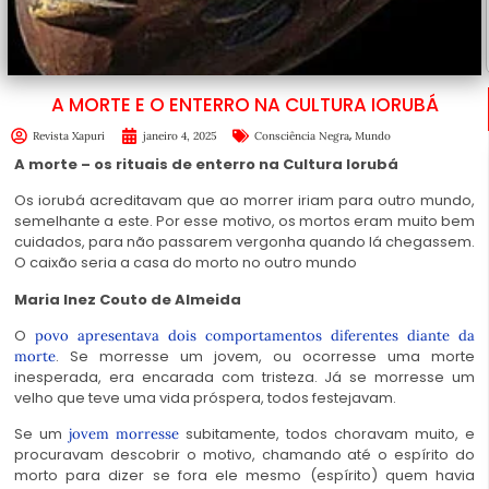
A MORTE E O ENTERRO NA CULTURA IORUBÁ
,
Revista Xapuri
janeiro 4, 2025
Consciência Negra
Mundo
A morte – os rituais de enterro na Cultura Iorubá
Os iorubá acreditavam que ao morrer iriam para outro mundo,
semelhante a este. Por esse motivo, os mortos eram muito bem
cuidados, para não passarem vergonha quando lá chegassem.
O caixão seria a casa do morto no outro mundo
Maria Inez Couto de Almeida
O
povo apresentava dois comportamentos diferentes diante da
. Se morresse um jovem, ou ocorresse uma morte
morte
inesperada, era encarada com tristeza. Já se morresse um
velho que teve uma vida próspera, todos festejavam.
Se um
subitamente, todos choravam muito, e
jovem morresse
procuravam descobrir o motivo, chamando até o espírito do
morto para dizer se fora ele mesmo (espírito) quem havia