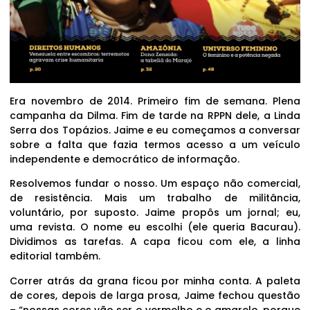
Era novembro de 2014. Primeiro fim de semana. Plena
campanha da Dilma. Fim de tarde na RPPN dele, a Linda
Serra dos Topázios. Jaime e eu começamos a conversar
sobre a falta que fazia termos acesso a um veículo
independente e democrático de informação.
Resolvemos fundar o nosso. Um espaço não comercial,
de resistência. Mais um trabalho de militância,
voluntário, por suposto. Jaime propôs um jornal; eu,
uma revista. O nome eu escolhi (ele queria Bacurau).
Dividimos as tarefas. A capa ficou com ele, a linha
editorial também.
Correr atrás da grana ficou por minha conta. A paleta
de cores, depois de larga prosa, Jaime fechou questão
– “nossas cores vão ser o vermelho e o amarelo, porque