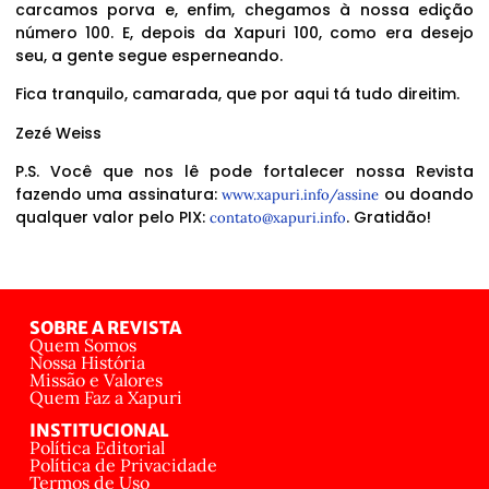
carcamos porva e, enfim, chegamos à nossa edição
número 100. E, depois da Xapuri 100, como era desejo
seu, a gente segue esperneando.
Fica tranquilo, camarada, que por aqui tá tudo direitim.
Zezé Weiss
P.S. Você que nos lê pode fortalecer nossa Revista
fazendo uma assinatura:
ou doando
www.xapuri.info/assine
qualquer valor pelo PIX:
. Gratidão!
contato@xapuri.info
SOBRE A REVISTA
Quem Somos
Nossa História
Missão e Valores
Quem Faz a Xapuri
INSTITUCIONAL
Política Editorial
Política de Privacidade
Termos de Uso