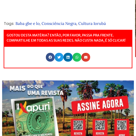
Tags:
,
,
Baba gbe e lo
Consciência Negra
Cultura Iorubá
GOSTOU DESTA MATÉRIA? ENTÃO, POR FAVOR, PASSA PRA FRENTE.
COMPARTILHE EM TODAS AS SUAS REDES. NÃO CUSTA NADA, É SÓ CLICAR!