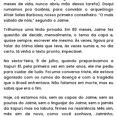
meses de vida, nunca abriu mão dessa tarefa). Daqui
rumamos pra Goiânia, para convidar o arqueólogo
Altair Sales Barbosa, nosso primeiro conselheiro. “O mais
sabido de nóis,” segundo o Jaime.
Trilhamos uma linda jornada. Em 80 meses, Jaime fez
questão de decidir, mensalmente, o tema da capa e,
quase sempre, escrever ele mesmo. Às vezes, ligava pra
falar da ótima ideia que teve, às vezes sumia e, no dia
certo, lá vinha o texto pronto, impecável.
Na sexta-feira, 9 de julho, quando preparávamos a
Xapuri 81, pela primeira vez em sete anos, ele me pediu
para cuidar de tudo. Foi uma conversa triste, ele estava
agoniado com os rumos da doença e com a tragédia
que o Brasil enfrentava. Não falamos em morte, mas eu
sabia que era o fim.
Hoje, cá estamos nós, sem as capas do Jaime, sem as
pautas do Jaime, sem o linguajar do Jaime, sem o jaimês
da Xapuri, mas na labuta, firmes na resistência. Mês sim,
mês sim de novo, como você sonhava, Jaiminho,