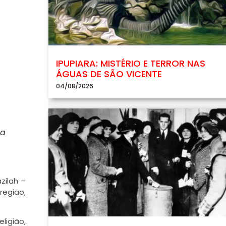
IPUPIARA: MISTÉRIO E TERROR NAS
ÁGUAS DE SÃO VICENTE
04/08/2026
s
 a
zilah –
região,
ligião,