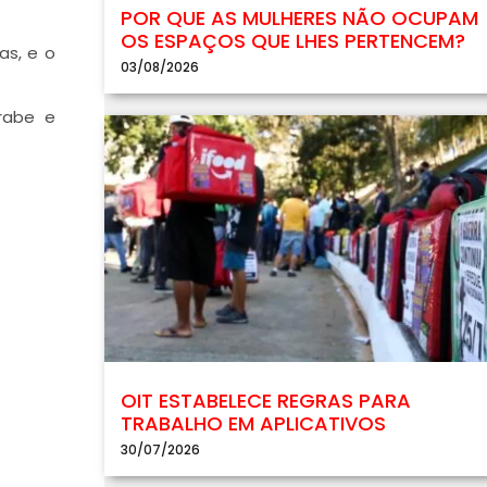
POR QUE AS MULHERES NÃO OCUPAM
OS ESPAÇOS QUE LHES PERTENCEM?
as, e o
03/08/2026
árabe e
OIT ESTABELECE REGRAS PARA
TRABALHO EM APLICATIVOS
30/07/2026