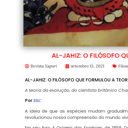
AL-JAHIZ: O FILÓSOFO 
Revista Xapuri
setembro 13, 2021
Filos
AL-JAHIZ: O FILÓSOFO QUE FORMULOU A TEO
A teoria da evolução, do cientista britânico C
Por
BBC
A ideia de que as espécies mudam gradual
revolucionou nossa compreensão do mundo viv
Em seu livro
A Origem das Espécies
, de 1859, 