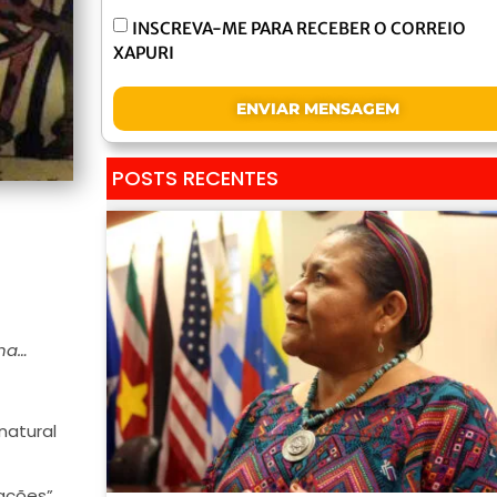
INSCREVA-ME PARA RECEBER O CORREIO
XAPURI
ENVIAR MENSAGEM
POSTS RECENTES
rna…
atural
ações”,