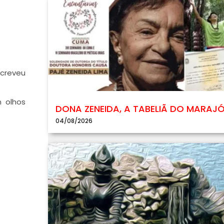
screveu
m olhos
DONA ZENEIDA, A TABELIÃ DO MARAJ
04/08/2026