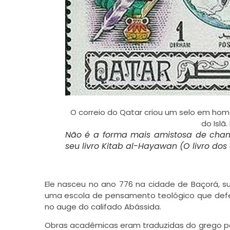
O correio do Qatar criou um selo em ho
do Islã
Não é a forma mais amistosa de cha
seu livro
Kitab al-Hayawan
(O livro dos
Ele nasceu no ano 776 na cidade de Baçorá, s
uma escola de pensamento teológico que defen
no auge do califado Abássida.
Obras acadêmicas eram traduzidas do grego par