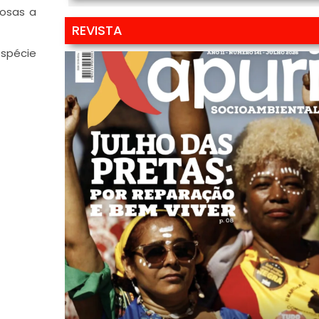
tosas a
REVISTA
espécie