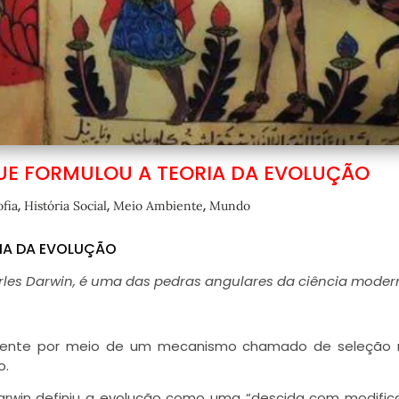
QUE FORMULOU A TEORIA DA EVOLUÇÃO
,
,
,
ofia
História Social
Meio Ambiente
Mundo
RIA DA EVOLUÇÃO
harles Darwin, é uma das pedras angulares da ciência mode
mente por meio de um mecanismo chamado de seleção n
o.
Darwin definiu a evolução como uma “descida com modific