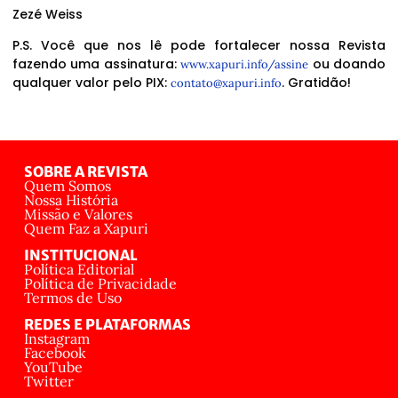
Zezé Weiss
P.S. Você que nos lê pode fortalecer nossa Revista
fazendo uma assinatura:
ou doando
www.xapuri.info/assine
qualquer valor pelo PIX:
. Gratidão!
contato@xapuri.info
SOBRE A REVISTA
Quem Somos
Nossa História
Missão e Valores
Quem Faz a Xapuri
INSTITUCIONAL
Política Editorial
Política de Privacidade
Termos de Uso
REDES E PLATAFORMAS
Instagram
Facebook
YouTube
Twitter