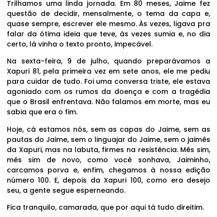
Trilhamos uma linda jornada. Em 80 meses, Jaime fez
questão de decidir, mensalmente, o tema da capa e,
quase sempre, escrever ele mesmo. Às vezes, ligava pra
falar da ótima ideia que teve, às vezes sumia e, no dia
certo, lá vinha o texto pronto, impecável.
Na sexta-feira, 9 de julho, quando preparávamos a
Xapuri 81, pela primeira vez em sete anos, ele me pediu
para cuidar de tudo. Foi uma conversa triste, ele estava
agoniado com os rumos da doença e com a tragédia
que o Brasil enfrentava. Não falamos em morte, mas eu
sabia que era o fim.
Hoje, cá estamos nós, sem as capas do Jaime, sem as
pautas do Jaime, sem o linguajar do Jaime, sem o jaimês
da Xapuri, mas na labuta, firmes na resistência. Mês sim,
mês sim de novo, como você sonhava, Jaiminho,
carcamos porva e, enfim, chegamos à nossa edição
número 100. E, depois da Xapuri 100, como era desejo
seu, a gente segue esperneando.
Fica tranquilo, camarada, que por aqui tá tudo direitim.