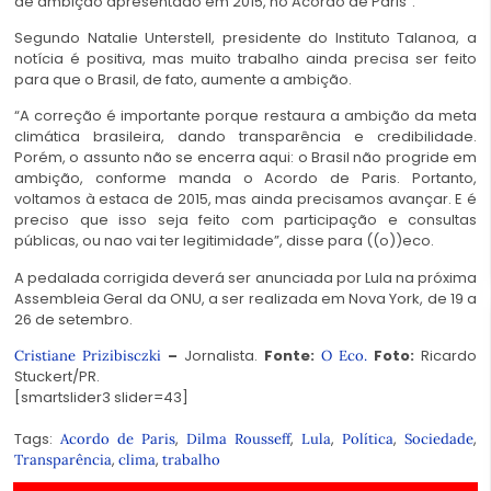
de ambição apresentado em 2015, no Acordo de Paris”.
Segundo Natalie Unterstell, presidente do Instituto Talanoa, a
notícia é positiva, mas muito trabalho ainda precisa ser feito
para que o Brasil, de fato, aumente a ambição.
“A correção é importante porque restaura a ambição da meta
climática brasileira, dando transparência e credibilidade.
Porém, o assunto não se encerra aqui: o Brasil não progride em
ambição, conforme manda o Acordo de Paris. Portanto,
voltamos à estaca de 2015, mas ainda precisamos avançar. E é
preciso que isso seja feito com participação e consultas
públicas, ou nao vai ter legitimidade”, disse para ((o))eco.
A pedalada corrigida deverá ser anunciada por Lula na próxima
Assembleia Geral da ONU, a ser realizada em Nova York, de 19 a
26 de setembro.
–
Jornalista.
Fonte:
Foto:
Ricardo
Cristiane Prizibisczki
O Eco.
Stuckert/PR.
[smartslider3 slider=43]
Tags:
,
,
,
,
,
Acordo de Paris
Dilma Rousseff
Lula
Política
Sociedade
,
,
Transparência
clima
trabalho