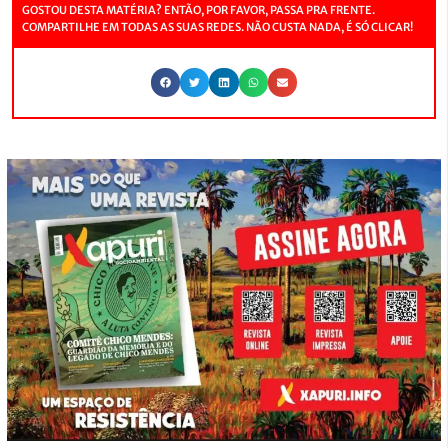
GOSTOU DESTA MATÉRIA? ENTÃO, POR FAVOR, PASSA PRA FRENTE.
COMPARTILHE EM TODAS AS SUAS REDES. NÃO CUSTA NADA, É SÓ CLICAR!