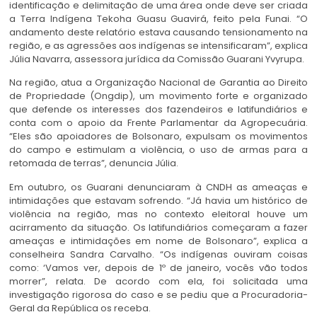
identificação e delimitação de uma área onde deve ser criada
a Terra Indígena Tekoha Guasu Guavirá, feito pela Funai. “O
andamento deste relatório estava causando tensionamento na
região, e as agressões aos indígenas se intensificaram”, explica
Júlia Navarra, assessora jurídica da Comissão Guarani Yvyrupa.
Na região, atua a Organização Nacional de Garantia ao Direito
de Propriedade (Ongdip), um movimento forte e organizado
que defende os interesses dos fazendeiros e latifundiários e
conta com o apoio da Frente Parlamentar da Agropecuária.
“Eles são apoiadores de Bolsonaro, expulsam os movimentos
do campo e estimulam a violência, o uso de armas para a
retomada de terras”, denuncia Júlia.
Em outubro, os Guarani denunciaram à CNDH as ameaças e
intimidações que estavam sofrendo. “Já havia um histórico de
violência na região, mas no contexto eleitoral houve um
acirramento da situação. Os latifundiários começaram a fazer
ameaças e intimidações em nome de Bolsonaro”, explica a
conselheira Sandra Carvalho. “Os indígenas ouviram coisas
como: ‘Vamos ver, depois de 1º de janeiro, vocês vão todos
morrer”, relata. De acordo com ela, foi solicitada uma
investigação rigorosa do caso e se pediu que a Procuradoria-
Geral da República os receba.