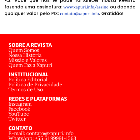
P.S. Você que nos lê pode fortalecer nossa Revista
fazendo uma assinatura:
ou doando
www.xapuri.info/assine
qualquer valor pelo PIX:
. Gratidão!
contato@xapuri.info
SOBRE A REVISTA
Quem Somos
Nossa História
Missão e Valores
Quem Faz a Xapuri
INSTITUCIONAL
Política Editorial
Política de Privacidade
Termos de Uso
REDES E PLATAFORMAS
Instagram
Facebook
YouTube
Twitter
CONTATO
E-mail: contato@xapuri.info
WhatsApp: +55 61 99991-1563