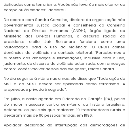
tipificadas como terrorismo. Vocês não levarão mais o terror ao
campo ou às cidades”, declarou.
De acordo com Sandra Carvalho, diretora da organização não
governamental Justiça Global e conselheira do Conselho
Nacional de Direitos Humanos (CNDH), órgão ligado ao
Ministério dos Direitos Humanos, o discurso radical do
presidente eleito Jair Bolsonaro funciona como uma
“autorização para o uso da violência”. O CNDH colheu
denúncias de violência no contexto eleitoral. “Percebemos o
aumento das ameaças e intimidações, inclusive com o uso,
justamente, do discurso de violência autorizado, com ameaças
como: ‘Vocês vão ver depois das eleições’”, relata Sandra.
No dia seguinte à vitória nas urnas, ele disse que “Toda ação do
MST e do MTST devem ser tipificadas como terrorismo. A
propriedade privada é sagrada”.
Em julho, durante agenda em Eldorado do Carajás (PA), palco
do maior massacre contra sem-terra da história brasileira,
defendeu os policiais que mataram 19 trabalhadores rurais e
deixaram mais de 60 pessoas feridas, em 1996.
Apoiador declarado da interrupção das demarcações de