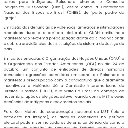
terras para indígenas, Bolsonaro chamou o Conselho
Indigenista Missionário (Cimi), assim como a Conferência
Nacional dos Bispos do Brasil (CNBB), de “parte podre da
Igreja”.
Em razão das denúncias de violências, ameaças e intimidações
recebidas durante o período eleitoral, o CNDH emitiu nota
manifestando “extrema preocupação diante do clima nacional”
e cobrou providências das instituições do sistema de Justiça do
país.
Em cartas enviadas à Organização das Nações Unidas (ONU) e
à Organização dos Estados Americanos (OEA) no dia 24 de
outubro, um conjunto de entidades de direitos humanos
denunciou agressões cometidas em nome de Bolsonaro e
manifestou preocupação com a candidatura que claramente
incentivava a violência. Já a Comissão Interamericana de
Direitos Humanos (CIDH), que visitou o Brasil no começo de
novembro, após as eleições, esteve reunida com o MST e ouviu
denúncias de indígenas e movimentos sociais.
Para Kelli Mafort, da coordenação nacional do MST (leia a
entrevista na íntegra), os ataques cometidos no período
eleitoral podem ser indicadores de uma tendência de como o
governo do capitão da reserva do Exército pode ser. “O