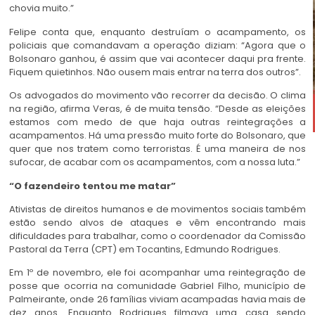
chovia muito.”
Felipe conta que, enquanto destruíam o acampamento, os
policiais que comandavam a operação diziam: “Agora que o
Bolsonaro ganhou, é assim que vai acontecer daqui pra frente.
Fiquem quietinhos. Não ousem mais entrar na terra dos outros”.
Os advogados do movimento vão recorrer da decisão. O clima
na região, afirma Veras, é de muita tensão. “Desde as eleições
estamos com medo de que haja outras reintegrações a
acampamentos. Há uma pressão muito forte do Bolsonaro, que
quer que nos tratem como terroristas. É uma maneira de nos
sufocar, de acabar com os acampamentos, com a nossa luta.”
“O fazendeiro tentou me matar”
Ativistas de direitos humanos e de movimentos sociais também
estão sendo alvos de ataques e vêm encontrando mais
dificuldades para trabalhar, como o coordenador da Comissão
Pastoral da Terra (CPT) em Tocantins, Edmundo Rodrigues.
Em 1º de novembro, ele foi acompanhar uma reintegração de
posse que ocorria na comunidade Gabriel Filho, município de
Palmeirante, onde 26 famílias viviam acampadas havia mais de
dez anos. Enquanto Rodrigues filmava uma casa sendo