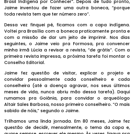
Brasil Indígena por Conhecer”. Depois de tudo pronto,
Jaime inventou de fazer uma outra boneca, “porque
toda revista tem que ter número zero”.
Dessa vez finquei pé, ficamos com a capa indígena.
Voltei pra Brasília com a boneca praticamente pronta e
com a missão de dar um jeito de imprimir. Nos dias
seguintes, o Jaime veio pra Formosa, pra convencer
minha irmã Lúcia a revisar a revista, “de grátis”. Com a
primeira revista impressa, a próxima tarefa foi montar o
Conselho Editorial.
Jaime fez questão de visitar, explicar o projeto e
convidar pessoalmente cada conselheiro e cada
conselheira (até a doença agravar, nos seus últimos
meses de vida, nunca abriu mão dessa tarefa). Daqui
rumamos pra Goiânia, para convidar o arqueólogo
Altair Sales Barbosa, nosso primeiro conselheiro. “O mais
sabido de nóis,” segundo o Jaime.
Trilhamos uma linda jornada. Em 80 meses, Jaime fez
questão de decidir, mensalmente, o tema da capa e,
quase sempre, escrever ele mesmo. Às vezes, ligava pra