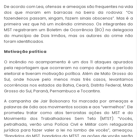
De acordo com Lea, ofensas e ameaças são frequentes na vida
dos que moram em barracas na beira da rodovia: “Os
fazendeiros passam, xingam, fazem sinais obscenos”. Mas é a
primeira vez que há um incêndio criminoso. Os integrantes do
MST registraram um Boletim de Ocorrência (BO) na delegacia
do município de Dois Irmãos, mas os autores do crime não
foram identificados.
Motivação política
O incêndio no acampamento é um dos 11 ataques apurados
pela reportagem que ocorreram no campo durante o período
eleitoral e tiveram motivação política. Além de Mato Grosso do
Sul, onde houve pelo menos mais três casos, levantamos
ocorrências nos estados da Bahia, Ceará, Distrito Federal, Mato
Grosso do Sul, Paraná, Pernambuco e Tocantins.
A campanha de Jair Bolsonaro foi marcada por ameaças e
palavras de ódio aos movimentos sociais e aos “vermelhos”. Ele
prometeu tratar como atos terroristas ações do MST e do
Movimento dos Trabalhadores Sem Teto (MTST). “Vocês,
petralhada, verão uma Polícia Civil e Militar com retaguarda
jurídica para fazer valer a lei no lombo de vocês”, ameaçou.
“Bandidos do MST, bandidos do MTST, as ações de vocês serão