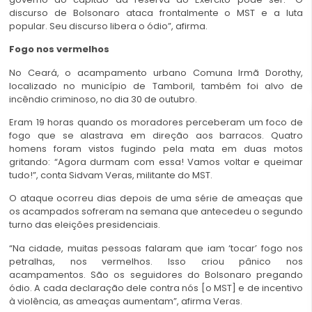
discurso de Bolsonaro ataca frontalmente o MST e a luta
popular. Seu discurso libera o ódio”, afirma.
Fogo nos vermelhos
No Ceará, o acampamento urbano Comuna Irmã Dorothy,
localizado no município de Tamboril, também foi alvo de
incêndio criminoso, no dia 30 de outubro.
Eram 19 horas quando os moradores perceberam um foco de
fogo que se alastrava em direção aos barracos. Quatro
homens foram vistos fugindo pela mata em duas motos
gritando: “Agora durmam com essa! Vamos voltar e queimar
tudo!”, conta Sidvam Veras, militante do MST.
O ataque ocorreu dias depois de uma série de ameaças que
os acampados sofreram na semana que antecedeu o segundo
turno das eleições presidenciais.
“Na cidade, muitas pessoas falaram que iam ‘tocar’ fogo nos
petralhas, nos vermelhos. Isso criou pânico nos
acampamentos. São os seguidores do Bolsonaro pregando
ódio. A cada declaração dele contra nós [o MST] e de incentivo
à violência, as ameaças aumentam”, afirma Veras.