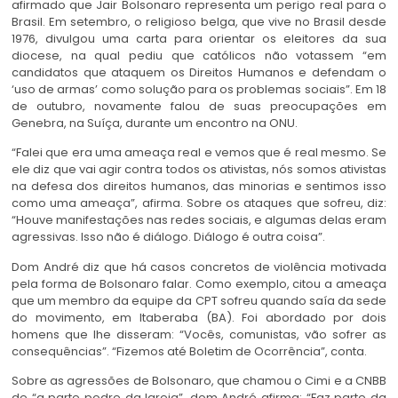
afirmado que Jair Bolsonaro representa um perigo real para o
Brasil. Em setembro, o religioso belga, que vive no Brasil desde
1976, divulgou uma carta para orientar os eleitores da sua
diocese, na qual pediu que católicos não votassem “em
candidatos que ataquem os Direitos Humanos e defendam o
‘uso de armas’ como solução para os problemas sociais”. Em 18
de outubro, novamente falou de suas preocupações em
Genebra, na Suíça, durante um encontro na ONU.
“Falei que era uma ameaça real e vemos que é real mesmo. Se
ele diz que vai agir contra todos os ativistas, nós somos ativistas
na defesa dos direitos humanos, das minorias e sentimos isso
como uma ameaça”, afirma. Sobre os ataques que sofreu, diz:
“Houve manifestações nas redes sociais, e algumas delas eram
agressivas. Isso não é diálogo. Diálogo é outra coisa”.
Dom André diz que há casos concretos de violência motivada
pela forma de Bolsonaro falar. Como exemplo, citou a ameaça
que um membro da equipe da CPT sofreu quando saía da sede
do movimento, em Itaberaba (BA). Foi abordado por dois
homens que lhe disseram: “Vocês, comunistas, vão sofrer as
consequências”. “Fizemos até Boletim de Ocorrência”, conta.
Sobre as agressões de Bolsonaro, que chamou o Cimi e a CNBB
de “a parte podre da Igreja”, dom André afirma: “Faz parte da