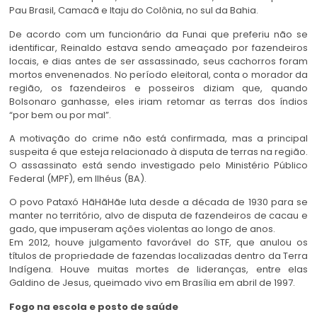
Pau Brasil, Camacã e Itaju do Colônia, no sul da Bahia.
De acordo com um funcionário da Funai que preferiu não se
identificar, Reinaldo estava sendo ameaçado por fazendeiros
locais, e dias antes de ser assassinado, seus cachorros foram
mortos envenenados. No período eleitoral, conta o morador da
região, os fazendeiros e posseiros diziam que, quando
Bolsonaro ganhasse, eles iriam retomar as terras dos índios
“por bem ou por mal”.
A motivação do crime não está confirmada, mas a principal
suspeita é que esteja relacionado à disputa de terras na região.
O assassinato está sendo investigado pelo Ministério Público
Federal (MPF), em Ilhéus (BA).
O povo Pataxó HãHãHãe luta desde a década de 1930 para se
manter no território, alvo de disputa de fazendeiros de cacau e
gado, que impuseram ações violentas ao longo de anos.
Em 2012, houve julgamento favorável do STF, que anulou os
títulos de propriedade de fazendas localizadas dentro da Terra
Indígena. Houve muitas mortes de lideranças, entre elas
Galdino de Jesus, queimado vivo em Brasília em abril de 1997.
Fogo na escola e posto de saúde