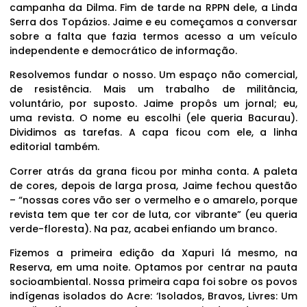
campanha da Dilma. Fim de tarde na RPPN dele, a Linda
Serra dos Topázios. Jaime e eu começamos a conversar
sobre a falta que fazia termos acesso a um veículo
independente e democrático de informação.
Resolvemos fundar o nosso. Um espaço não comercial,
de resistência. Mais um trabalho de militância,
voluntário, por suposto. Jaime propôs um jornal; eu,
uma revista. O nome eu escolhi (ele queria Bacurau).
Dividimos as tarefas. A capa ficou com ele, a linha
editorial também.
Correr atrás da grana ficou por minha conta. A paleta
de cores, depois de larga prosa, Jaime fechou questão
– “nossas cores vão ser o vermelho e o amarelo, porque
revista tem que ter cor de luta, cor vibrante” (eu queria
verde-floresta). Na paz, acabei enfiando um branco.
Fizemos a primeira edição da Xapuri lá mesmo, na
Reserva, em uma noite. Optamos por centrar na pauta
socioambiental. Nossa primeira capa foi sobre os povos
indígenas isolados do Acre: ‘Isolados, Bravos, Livres: Um