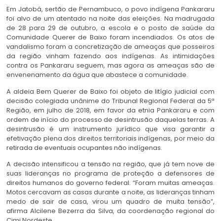
Em Jatobá, sertão de Pernambuco, o povo indígena Pankararu
foi alvo de um atentado na noite das eleições. Na madrugada
de 28 para 29 de outubro, a escola e o posto de saúde da
Comunidade Querer de Baixo foram incendiados. Os atos de
vandalismo foram a concretização de ameaças que posseiros
da região vinham fazendo aos indígenas. As intimidações
contra os Pankararu seguem, mas agora as ameaças são de
envenenamento da água que abastece a comunidade.
A aldeia Bem Querer de Baixo foi objeto de litígio judicial com
decisão colegiada unânime do Tribunal Regional Federal da 5ª
Região, em julho de 2018, em favor da etnia Pankararu e com
ordem de início do processo de desintrusão daquelas terras. A
desintrusão é um instrumento jurídico que visa garantir a
efetivação plena dos direitos territoriais indígenas, por meio da
retirada de eventuais ocupantes não indígenas.
A decisão intensificou a tensão na região, que já tem nove de
suas lideranças no programa de proteção a defensores de
direitos humanos do governo federal. “Foram muitas ameaças.
Motos cercavam as casas durante a noite, as lideranças tinham
medo de sair de casa, virou um quadro de muita tensão”,
afirma Alcilene Bezerra da Silva, da coordenação regional do
Cimi Nordeste.