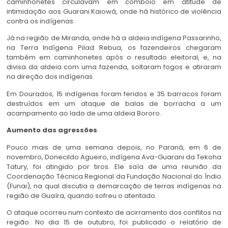
caminhonetes circulavam em comboio em atitude de
intimidação aos Guarani Kaiowá, onde há histórico de violência
contra os indígenas.
Já na região de Miranda, onde há a aldeia indígena Passarinho,
na Terra Indígena Pilad Rebua, os fazendeiros chegaram
também em caminhonetes após o resultado eleitoral, e, na
divisa da aldeia com uma fazenda, soltaram fogos e atiraram
na direção dos indígenas.
Em Dourados, 15 indígenas foram feridos e 35 barracos foram
destruídos em um ataque de balas de borracha a um
acampamento ao lado de uma aldeia Bororo.
Aumento das agressões
Pouco mais de uma semana depois, no Paraná, em 6 de
novembro, Donecildo Agueiro, indígena Ava-Guarani da Tekoha
Tatury, foi atingido por tiros. Ele saía de uma reunião da
Coordenação Técnica Regional da Fundação Nacional do Índio
(Funai), na qual discutia a demarcação de terras indígenas na
região de Guaíra, quando sofreu o atentado.
O ataque ocorreu num contexto de acirramento dos conflitos na
região. No dia 15 de outubro, foi publicado o relatório de