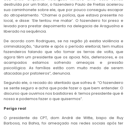
destruída por um trator, o fazendeiro Paulo de Freitas acelerou
sua caminhonete sobre ele, que por pouco conseguiu escapar
do atropelamento. “Chamei a polícia, que estava presente no
local, e disse: ‘Ele tentou me matar’. O fazendeiro foi preso e
levado para prestar depoimento na delegacia de Araguaína e
liberado na sequência.
De acordo com Rodrigues, se na região já existia violência e
criminalização, “durante e após o período eleitoral, tem muitos
fazendeiros falando que vão tomar as terras de volta, que
agora têm um presidente que os apoia. Nós, defensores, e os
acampados estamos sofrendo ameaças e pressão
psicológica. As famílias estão com muito medo de serem
atacadas por pistoleiros”, denuncia.
Segundo ele, o recado do atentado que sofreu é: “O fazendeiro
se sente seguro e acha que pode fazer o que bem entender. O
discurso que ouvimos nos bastidores é: temos presidente que é
nosso e podemos fazer o que quisermos”.
Perigo real
O presidente da CPT, dom André de Witte, bispo de Ruy
Barbosa, na Bahia, foi ameaçado nas redes sociais após ter