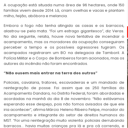
A ocupação está situada numa área de 96 hectares, onde 150
famílias vivem desde 2014. Lá, criam ovelhas e vacas e plantam
milho, feijão, abóbora e melancia.
Embora o fogo não tenha atingido as casas e os barracos,
alastrou-se pela mata. “Foi um estrago gigantesco”, diz Veras.
No dia seguinte, relata, houve nova tentativa de incendiar o
acampamento, mas os moradores da ocupação conseguiram
perceber a tempo e os possíveis agressores fugiram. Os
acampados registraram um BO na delegacia de Tamboril. A
Polícia Militar e o Corpo de Bombeiros foram acionados, mas os
autores do incêndio não foram encontrados.
“Não ousem mais entrar na terra dos outros”
Policiais, cavalaria, tratores, escavadeiras e um mandado de
reintegração de posse. Foi assim que as 250 famílias do
Acampamento Dandara, no Distrito Federal, foram abordadas e
acordadas na manhã do dia 8 de novembro. “Não estávamos
esperando esse despejo, pois não fomos avisados de que ele
iria acontecer”, afirma Márcio Heleno Ribeiro Felipe, morador do
acampamento e integrante do setor de direitos humanos do
MST. “Foi uma reintegração muito violenta: policiais derrubando
barracos… havia muitas crianças pra lá e pra cá correndo, e