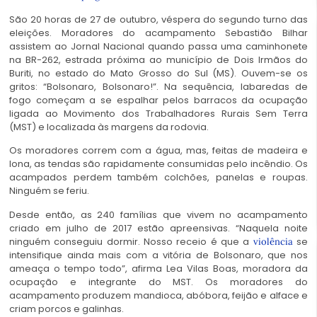
São 20 horas de 27 de outubro, véspera do segundo turno das
eleições. Moradores do acampamento Sebastião Bilhar
assistem ao Jornal Nacional quando passa uma caminhonete
na BR-262, estrada próxima ao município de Dois Irmãos do
Buriti, no estado do Mato Grosso do Sul (MS). Ouvem-se os
gritos: “Bolsonaro, Bolsonaro!”. Na sequência, labaredas de
fogo começam a se espalhar pelos barracos da ocupação
ligada ao Movimento dos Trabalhadores Rurais Sem Terra
(MST) e localizada às margens da rodovia.
Os moradores correm com a água, mas, feitas de madeira e
lona, as tendas são rapidamente consumidas pelo incêndio. Os
acampados perdem também colchões, panelas e roupas.
Ninguém se feriu.
Desde então, as 240 famílias que vivem no acampamento
criado em julho de 2017 estão apreensivas. “Naquela noite
ninguém conseguiu dormir. Nosso receio é que a
se
violência
intensifique ainda mais com a vitória de Bolsonaro, que nos
ameaça o tempo todo”, afirma Lea Vilas Boas, moradora da
ocupação e integrante do MST. Os moradores do
acampamento produzem mandioca, abóbora, feijão e alface e
criam porcos e galinhas.