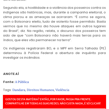
Segundo ela, a hostilidade e a violência dos posseiros contra os
indígenas são históricas, mas, durante a campanha eleitoral, o
clima piorou e as ameaças se acirraram. “É como se agora,
com o Bolsonaro eleito, tudo de violento fosse permitido. Basta
vermos que no mesmo dia houve ataques em outros lugares
do Brasil”, diz. Na região, relata, o discurso dos posseiros tem
sido de que “com Bolsonaro não haverá mais terras para os
índios, que eles vão permanecer na terra”.
Os indígenas registraram BO, e o MPF em Serra Talhada (PE)
determinou à Polícia Federal a abertura de inquérito para
investigar os incêndios.
ANOTE AÍ
Fonte:
A Pública
Tags:
,
,
Dandara
Direitos Humanos
Violência
GOSTOU DESTA MATÉRIA? ENTÃO, POR FAVOR, PASSA PRA FRENTE.
COMPARTILHE EM TODAS AS SUAS REDES. NÃO CUSTA NADA, É SÓ CLICAR!