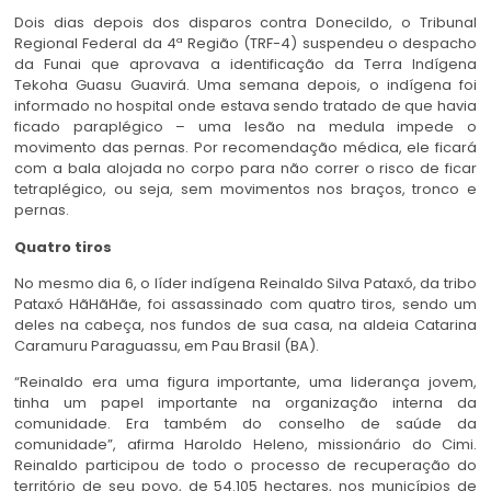
Dois dias depois dos disparos contra Donecildo, o Tribunal
Regional Federal da 4ª Região (TRF-4) suspendeu o despacho
da Funai que aprovava a identificação da Terra Indígena
Tekoha Guasu Guavirá. Uma semana depois, o indígena foi
informado no hospital onde estava sendo tratado de que havia
ficado paraplégico – uma lesão na medula impede o
movimento das pernas. Por recomendação médica, ele ficará
com a bala alojada no corpo para não correr o risco de ficar
tetraplégico, ou seja, sem movimentos nos braços, tronco e
pernas.
Quatro tiros
No mesmo dia 6, o líder indígena Reinaldo Silva Pataxó, da tribo
Pataxó HãHãHãe, foi assassinado com quatro tiros, sendo um
deles na cabeça, nos fundos de sua casa, na aldeia Catarina
Caramuru Paraguassu, em Pau Brasil (BA).
“Reinaldo era uma figura importante, uma liderança jovem,
tinha um papel importante na organização interna da
comunidade. Era também do conselho de saúde da
comunidade”, afirma Haroldo Heleno, missionário do Cimi.
Reinaldo participou de todo o processo de recuperação do
território de seu povo, de 54.105 hectares, nos municípios de