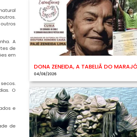
natural
outros.
outros
inha. A
rtes de
ções em
DONA ZENEIDA, A TABELIÃ DO MARAJ
04/08/2026
 secos.
ias. O
uados e
dade de