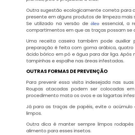
Outra sugestão ecologicamente correta para c
presente em alguns produtos de limpeza mais sus
Se utilizado na versão de
essencial, a 
óleo
compartimentos em que as traças possam se a
Uma receita caseira também pode auxiliar p
preparação é feita com goma arábica, quatro p
ácido bórico em pó e água para dar liga. Apó
tampinhas e espalhe nas áreas infestadas.
OUTRAS FORMAS DE PREVENÇÃO
Para prevenir essa visita indesejada nas sua
Roupas atacadas podem ser colocadas em s
procedimento mata os ovos e as lagartas infes
Já para as traças de papéis, evite o acúmulo
limpos.
Outra dica é manter sempre limpos rodapés e
alimento para esses insetos.