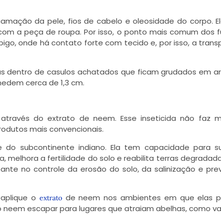
amação da pele, fios de cabelo e oleosidade do corpo. E
com a peça de roupa. Por isso, o ponto mais comum dos f
igo, onde há contato forte com tecido e, por isso, a trans
as dentro de casulos achatados que ficam grudados em a
medem cerca de 1,3 cm.
 através do extrato de neem. Esse inseticida não faz 
rodutos mais convencionais.
do subcontinente indiano. Ela tem capacidade para su
 melhora a fertilidade do solo e reabilita terras degradada
te no controle da erosão do solo, da salinização e pr
, aplique o
de neem nos ambientes em que elas 
extrato
 o neem escapar para lugares que atraiam abelhas, como v