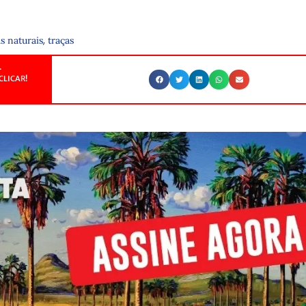
,
s naturais
traças
.
CLICAR!