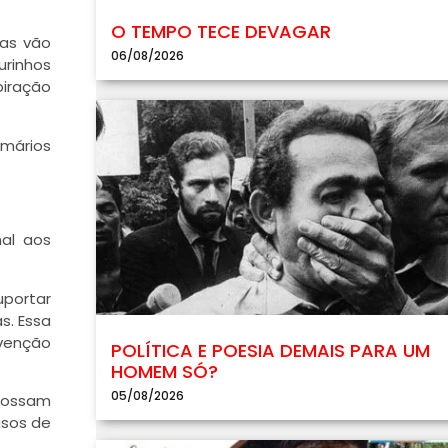
O TEMPO TECE DEVAGAR
las vão
06/08/2026
urinhos
piração
rmários
mal aos
portar
s. Essa
evenção
POLÍTICA E POESIA DEMAIS PARA UM
HOMEM SÓ?
05/08/2026
possam
asos de