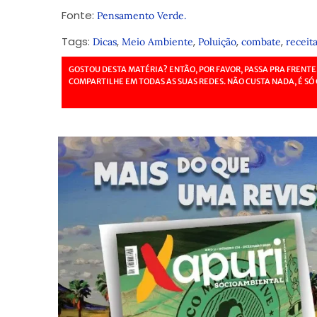
Fonte:
Pensamento Verde.
Tags:
,
,
,
,
Dicas
Meio Ambiente
Poluição
combate
receita
GOSTOU DESTA MATÉRIA? ENTÃO, POR FAVOR, PASSA PRA FRENTE
COMPARTILHE EM TODAS AS SUAS REDES. NÃO CUSTA NADA, É SÓ 