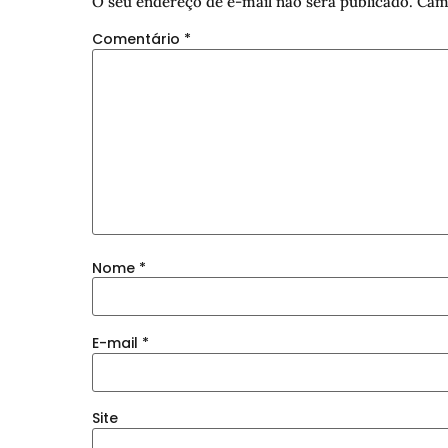
O seu endereço de e-mail não será publicado.
Cam
Comentário
*
Nome
*
E-mail
*
Site