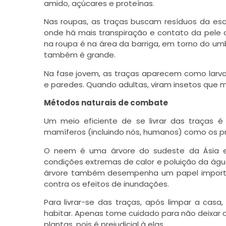
amido, açúcares e proteínas.
Nas roupas, as traças buscam resíduos da esc
onde há mais transpiração e contato da pele 
na roupa é na área da barriga, em torno do umb
também é grande.
Na fase jovem, as traças aparecem como larv
e paredes. Quando adultas, viram insetos que 
Métodos naturais de combate
Um meio eficiente de se livrar das traças é
mamíferos (incluindo nós, humanos) como os p
O neem é uma árvore do sudeste da Ásia e 
condições extremas de calor e poluição da água,
árvore também desempenha um papel importan
contra os efeitos de inundações.
Para livrar-se das traças, após limpar a casa
habitar. Apenas tome cuidado para não deixar
plantas, pois é prejudicial à elas.