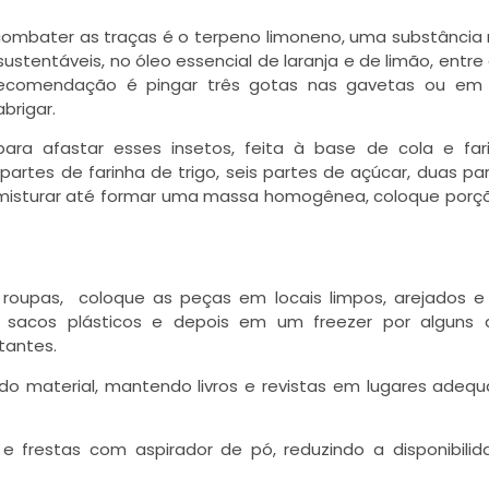
ombater as traças é o terpeno limoneno, uma substância 
tentáveis, no óleo essencial de laranja e de limão, entre 
recomendação é pingar três gotas nas gavetas ou em 
brigar.
ara afastar esses insetos, feita à base de cola e far
artes de farinha de trigo, seis partes de açúcar, duas pa
s misturar até formar uma massa homogênea, coloque por
s roupas, coloque as peças em locais limpos, arejados e
acos plásticos e depois em um freezer por alguns d
tantes.
 do material, mantendo livros e revistas em lugares adeq
 frestas com aspirador de pó, reduzindo a disponibili