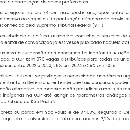
isam a contratação de novos professores.
sou a vigorar no dia 24 de maio deste ano, após outra 
e reserva de vagas ou de pontuação diferenciada previstas
econhecida pelo Supremo Tribunal Federal (STF).
estabelecia a política afirmativa continha a ressalva de
jo edital de convocação já estivesse publicado naquela dat
buscava a suspensão dos concursos foi indeferida. A açã
todo, a USP tem 876 vagas distribuídas para todas as uni
cursos entre 2022 e 2023, 25% em 2024 e 25% em 2025.
lítica, ”buscou-se privilegiar a necessidade acadêmica ur
o entanto, a Defensoria entende que tais concursos poder
ção afirmativa, de maneira a não prejudicar a meta da re
 indígenas na USP até atingir os “parâmetros análogos
 do Estado de São Paulo”.
 preta ou parda em São Paulo é de 34,63%, segundo o C
 enquanto a universidade conta com apenas 2,2% de prof