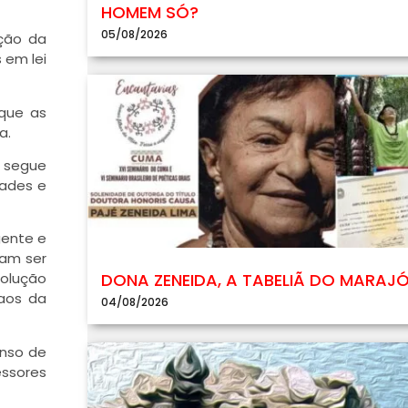
HOMEM SÓ?
05/08/2026
ação da
 em lei
 que as
a.
o segue
dades e
gente e
iam ser
DONA ZENEIDA, A TABELIÃ DO MARAJ
solução
 aos da
04/08/2026
enso de
essores