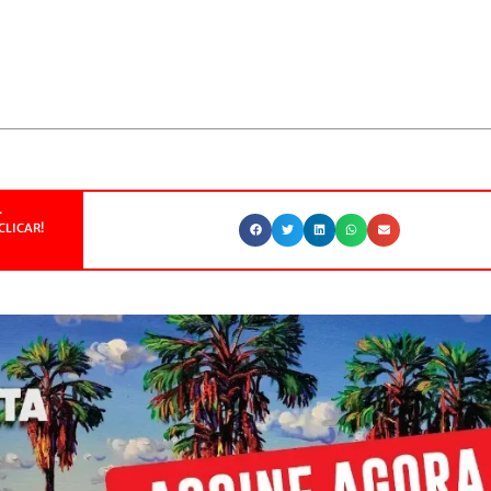
.
CLICAR!