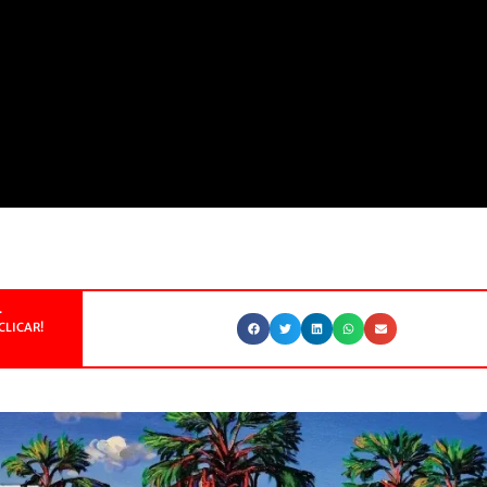
.
CLICAR!