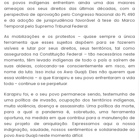
os povos indígenas enfrentam ainda uma das maiores
ameaças aos seus direitos das últimas décadas, com a
perspectiva de aprovação pelo Congresso Nacional do PL 490
e da adoção de jurisprudência favorável à tese do Marco
Temporal pelo Supremo Tribunal Federal.
As mobilizações e os protestos – quase sempre a única
ferramenta que esses sujeitos dispõem para se fazerem
visíveis e lutar por seus direitos, seus territórios, tal como
assegurados na Constituição Federal – tão necessários neste
momento, têm levado indígenas de todo o país a saírem de
suas aldeias, colocando-se conscientemente em risco, em
nome da luta. Isso inclui os Awa Guajá. Eles não querem que
essa violência – a que Karapiru e seu povo enfrentaram a vida
toda – continue a se perpetuar.
Karapiru foi, e o seu povo permanece sendo, testemunha de
uma política de invasão, ocupação dos territórios indígenas,
muita violência, doença e assassinato. Uma política da morte,
para a qual a pandemia é, sobretudo, uma ferramenta
oportuna, na medida em que contribui para a manutenção de
seu projeto de aniquilação. Expressamos aqui a nossa
indignação, saudade, nossos sentimentos e solidariedade ao
povo Awa Guajá neste momento difícil.