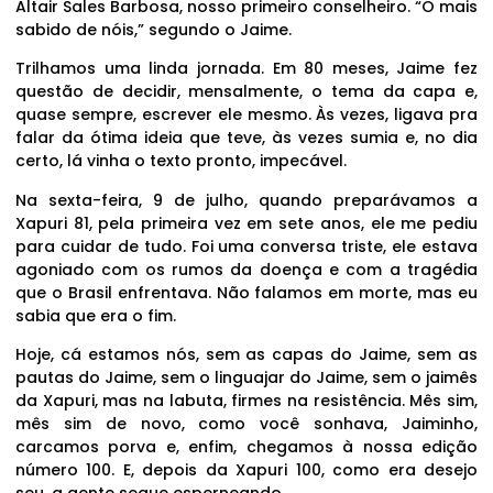
Altair Sales Barbosa, nosso primeiro conselheiro. “O mais
sabido de nóis,” segundo o Jaime.
Trilhamos uma linda jornada. Em 80 meses, Jaime fez
questão de decidir, mensalmente, o tema da capa e,
quase sempre, escrever ele mesmo. Às vezes, ligava pra
falar da ótima ideia que teve, às vezes sumia e, no dia
certo, lá vinha o texto pronto, impecável.
Na sexta-feira, 9 de julho, quando preparávamos a
Xapuri 81, pela primeira vez em sete anos, ele me pediu
para cuidar de tudo. Foi uma conversa triste, ele estava
agoniado com os rumos da doença e com a tragédia
que o Brasil enfrentava. Não falamos em morte, mas eu
sabia que era o fim.
Hoje, cá estamos nós, sem as capas do Jaime, sem as
pautas do Jaime, sem o linguajar do Jaime, sem o jaimês
da Xapuri, mas na labuta, firmes na resistência. Mês sim,
mês sim de novo, como você sonhava, Jaiminho,
carcamos porva e, enfim, chegamos à nossa edição
número 100. E, depois da Xapuri 100, como era desejo
seu, a gente segue esperneando.