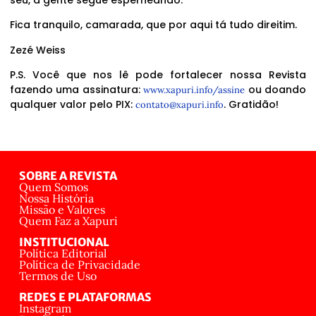
Fica tranquilo, camarada, que por aqui tá tudo direitim.
Zezé Weiss
P.S. Você que nos lê pode fortalecer nossa Revista
fazendo uma assinatura:
ou doando
www.xapuri.info/assine
qualquer valor pelo PIX:
. Gratidão!
contato@xapuri.info
SOBRE A REVISTA
Quem Somos
Nossa História
Missão e Valores
Quem Faz a Xapuri
INSTITUCIONAL
Política Editorial
Política de Privacidade
Termos de Uso
REDES E PLATAFORMAS
Instagram