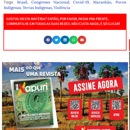
Tags:
,
,
,
,
Brasil
Congresso Nacional
Covid-19
Maranhão
Povos
,
,
Indígenas
Terras Indígenas
Violência
GOSTOU DESTA MATÉRIA? ENTÃO, POR FAVOR, PASSA PRA FRENTE.
COMPARTILHE EM TODAS AS SUAS REDES. NÃO CUSTA NADA, É SÓ CLICAR!