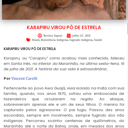
KARAPIRU VIROU PÓ DE ESTRELA
Revista Xapuri
julho 23, 2021
,
,
,
Brasil
Resistência Indígena
Sagrado Indígena
Saúde
KARAPIRU VIROU PÓ DE ESTRELA
Karapiru, ou “Carapiru” como acabou mais conhecido, faleceu
em Santa Inês, no interior do Maranhão, na última sexta-feira, 16
de julho de 2021. A história da sua vida é extraordinária…
Por
Vincent Carelli
Pertencente ao povo Awa Guajá, vivia isolado na mata com sua
família, quando, nos anos 1970, sofreu uma emboscada de
fazendeiros que circulavam na região. Ao ataque,
sobreviveram apenas ele e um de seus filhos. O menino foi
capturado pelos agressores. O pai fugiu. Passou dez anos
escondido, sempre em movimento, sempre fugindo dos não
indígenas. Percorreu sozinho centenas de quilômetros, do
Maranhão até o norte da Bahia, onde, em meados dos anos