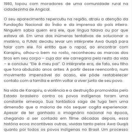
1980, topou com moradores de uma comunidade rural na
cidadezinha de Angical.
O seu aparecimento repercutiu na região, atraiu a atenção da
Fundação Nacional do Índio e da imprensa do país inteiro.
Ninguém sabia quem era ele, que língua falava ou por que
estava ali. Em uma das inúmeras tentativas de solucionar o
mistério, a FUNAI decidiu levar um intérprete Awa Guajá para
falar com ele. Foi então que o rapaz, ao encontrar com
Karapiru, olhou-o bem no rosto, reconheceu as marcas dos
tiros em seu corpo – cuja dor ele carregaria pelo resto da vida
– e concluiu: “Ele é meu pai”. O intérprete era, de fato, seu filho
que fora abduzido anos antes. A partir desse reencontro, num
movimento impensável do acaso, ele pôde restabelecer
contato com a família e enfim voltar a viver junto de seu povo.
Na vida de Karapiru, a violência e a destruição promovidas pelo
Estado brasileiro contra os povos indígenas foram uma
constante ameaça. Sua fantástica saga de fuga tem uma
dimensão que a maioria de nós sequer cogita experienciar.
Apesar de ter ganhado o imaginário nacional na época,
chegando a ser contada em filme décadas depois, essa
história ecoa incontáveis outras, vividas tanto pelos Awa Guajá
quanto por todos os povos indígenas no Brasil. Um processo