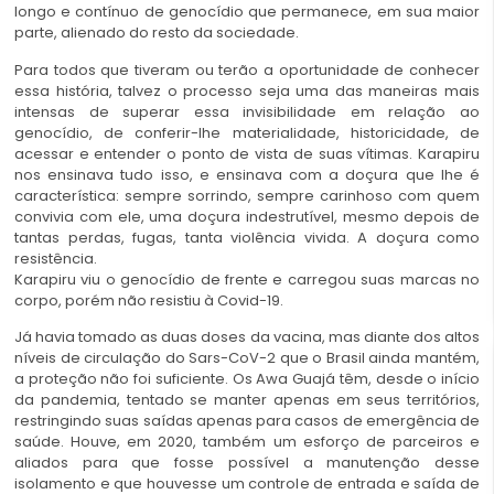
longo e contínuo de genocídio que permanece, em sua maior
parte, alienado do resto da sociedade.
Para todos que tiveram ou terão a oportunidade de conhecer
essa história, talvez o processo seja uma das maneiras mais
intensas de superar essa invisibilidade em relação ao
genocídio, de conferir-lhe materialidade, historicidade, de
acessar e entender o ponto de vista de suas vítimas. Karapiru
nos ensinava tudo isso, e ensinava com a doçura que lhe é
característica: sempre sorrindo, sempre carinhoso com quem
convivia com ele, uma doçura indestrutível, mesmo depois de
tantas perdas, fugas, tanta violência vivida. A doçura como
resistência.
Karapiru viu o genocídio de frente e carregou suas marcas no
corpo, porém não resistiu à Covid-19.
Já havia tomado as duas doses da vacina, mas diante dos altos
níveis de circulação do Sars-CoV-2 que o Brasil ainda mantém,
a proteção não foi suficiente. Os Awa Guajá têm, desde o início
da pandemia, tentado se manter apenas em seus territórios,
restringindo suas saídas apenas para casos de emergência de
saúde. Houve, em 2020, também um esforço de parceiros e
aliados para que fosse possível a manutenção desse
isolamento e que houvesse um controle de entrada e saída de