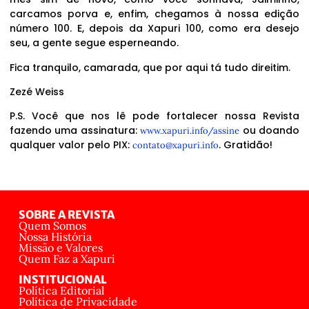
carcamos porva e, enfim, chegamos à nossa edição
número 100. E, depois da Xapuri 100, como era desejo
seu, a gente segue esperneando.
Fica tranquilo, camarada, que por aqui tá tudo direitim.
Zezé Weiss
P.S. Você que nos lê pode fortalecer nossa Revista
fazendo uma assinatura:
ou doando
www.xapuri.info/assine
qualquer valor pelo PIX:
. Gratidão!
contato@xapuri.info
SOBRE A REVISTA
Quem Somos
Nossa História
Missão e Valores
Quem Faz a Xapuri
INSTITUCIONAL
Política Editorial
Política de Privacidade