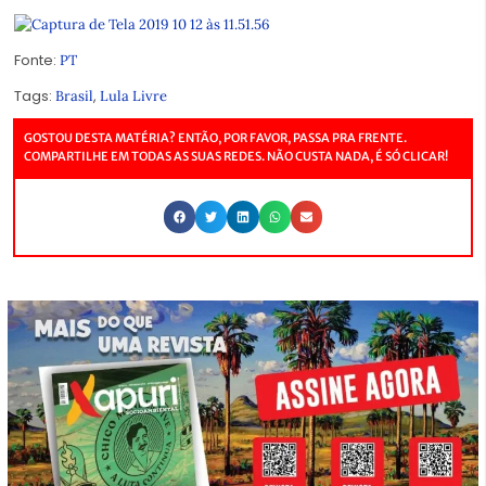
Fonte:
PT
Tags:
,
Brasil
Lula Livre
GOSTOU DESTA MATÉRIA? ENTÃO, POR FAVOR, PASSA PRA FRENTE.
COMPARTILHE EM TODAS AS SUAS REDES. NÃO CUSTA NADA, É SÓ CLICAR!