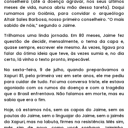
conselheira (até a doença agravar, nos seus últimos
meses de vida, nunca abriu mão dessa tarefa). Daqui
rumamos pra Goiânia, para convidar o arqueólogo
Altair Sales Barbosa, nosso primeiro conselheiro. “O mais
sabido de nóis,” segundo o Jaime.
Trilhamos uma linda jornada. Em 80 meses, Jaime fez
questão de decidir, mensalmente, o tema da capa e,
quase sempre, escrever ele mesmo. Às vezes, ligava pra
falar da ótima ideia que teve, às vezes sumia e, no dia
certo, lá vinha o texto pronto, impecável.
Na sexta-feira, 9 de julho, quando preparávamos a
Xapuri 81, pela primeira vez em sete anos, ele me pediu
para cuidar de tudo. Foi uma conversa triste, ele estava
agoniado com os rumos da doença e com a tragédia
que o Brasil enfrentava. Não falamos em morte, mas eu
sabia que era o fim.
Hoje, cá estamos nós, sem as capas do Jaime, sem as
pautas do Jaime, sem o linguajar do Jaime, sem o jaimês
da Xapuri, mas na labuta, firmes na resistência. Mês sim,
mês sim de novo, como você sonhava, Jaiminho,