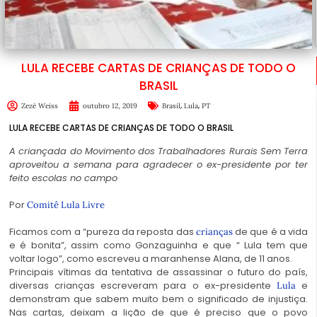
LULA RECEBE CARTAS DE CRIANÇAS DE TODO O
BRASIL
,
,
Zezé Weiss
outubro 12, 2019
Brasil
Lula
PT
LULA RECEBE CARTAS DE CRIANÇAS DE TODO O BRASIL
A criançada do Movimento dos Trabalhadores Rurais Sem Terra
aproveitou a semana para agradecer o ex-presidente por ter
feito escolas no campo
Por
Comitê Lula Livre
Ficamos com a “pureza da reposta das
de que é a vida
crianças
e é bonita”, assim como Gonzaguinha e que “ Lula tem que
voltar logo”, como escreveu a maranhense Alana, de 11 anos.
Principais vítimas da tentativa de assassinar o futuro do país,
diversas crianças escreveram para o ex-presidente
e
Lula
demonstram que sabem muito bem o significado de injustiça.
Nas cartas, deixam a lição de que é preciso que o povo