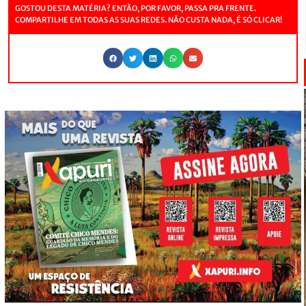
GOSTOU DESTA MATÉRIA? ENTÃO, POR FAVOR, PASSA PRA FRENTE.
COMPARTILHE EM TODAS AS SUAS REDES. NÃO CUSTA NADA, É SÓ CLICAR!