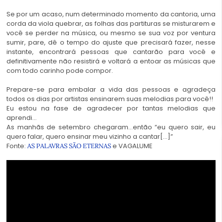
Se por um acaso, num determinado momento da cantoria, uma
corda da viola quebrar, as folhas das partituras se misturarem e
você se perder na música, ou mesmo se sua voz por ventura
sumir, pare, dê o tempo do ajuste que precisará fazer, nesse
instante, encontrará pessoas que cantarão para você e
definitivamente não resistirá e voltará a entoar as músicas que
com todo carinho pode compor.
Prepare-se para embalar a vida das pessoas e agradeça
todos os dias por artistas ensinarem suas melodias para você!!
Eu estou na fase de agradecer por tantas melodias que
aprendi…
As manhãs de setembro chegaram…então “eu quero sair, eu
quero falar, quero ensinar meu vizinho a cantar[…]”
Fonte:
e
VAGALUME
AS PALAVRAS SÃO ETERNAS