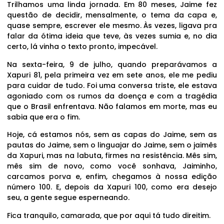
Trilhamos uma linda jornada. Em 80 meses, Jaime fez
questão de decidir, mensalmente, o tema da capa e,
quase sempre, escrever ele mesmo. Às vezes, ligava pra
falar da ótima ideia que teve, às vezes sumia e, no dia
certo, lá vinha o texto pronto, impecável.
Na sexta-feira, 9 de julho, quando preparávamos a
Xapuri 81, pela primeira vez em sete anos, ele me pediu
para cuidar de tudo. Foi uma conversa triste, ele estava
agoniado com os rumos da doença e com a tragédia
que o Brasil enfrentava. Não falamos em morte, mas eu
sabia que era o fim.
Hoje, cá estamos nós, sem as capas do Jaime, sem as
pautas do Jaime, sem o linguajar do Jaime, sem o jaimês
da Xapuri, mas na labuta, firmes na resistência. Mês sim,
mês sim de novo, como você sonhava, Jaiminho,
carcamos porva e, enfim, chegamos à nossa edição
número 100. E, depois da Xapuri 100, como era desejo
seu, a gente segue esperneando.
Fica tranquilo, camarada, que por aqui tá tudo direitim.