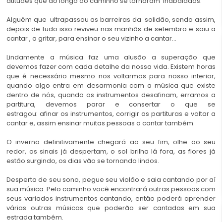
atitudes que ao longo do caminho se tornaram inabaladas.
Alguém que ultrapassou as barreiras da solidão, sendo assim,
depois de tudo isso reviveu nas manhãs de setembro e saiu a
cantar , a gritar, para ensinar o seu vizinho a cantar…
Lindamente a música faz uma alusão a superação que
devemos fazer com cada detalhe da nossa vida. Existem horas
que é necessário mesmo nos voltarmos para nosso interior,
quando algo entra em desarmonia com a música que existe
dentro de nós, quando os instrumentos desafinam, erramos a
partitura, devemos parar e consertar o que se
estragou: afinar os instrumentos, corrigir as partituras e voltar a
cantar e, assim ensinar muitas pessoas a cantar também.
O inverno definitivamente chegará ao seu fim, olhe ao seu
redor, os sinais já despertam, o sol brilha lá fora, as flores já
estão surgindo, os dias vão se tornando lindos.
Desperta de seu sono, pegue seu violão e saia cantando por aí
sua música. Pelo caminho você encontrará outras pessoas com
seus variados instrumentos cantando, então poderá aprender
várias outras músicas que poderão ser cantadas em sua
estrada também.