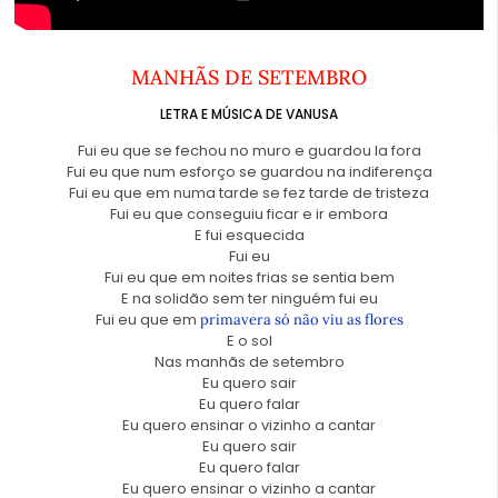
MANHÃS DE SETEMBRO
LETRA E MÚSICA DE
VANUSA
Fui eu que se fechou no muro e guardou la fora
Fui eu que num esforço se guardou na indiferença
Fui eu que em numa tarde se fez tarde de tristeza
Fui eu que conseguiu ficar e ir embora
E fui esquecida
Fui eu
Fui eu que em noites frias se sentia bem
E na solidão sem ter ninguém fui eu
Fui eu que em
primavera só não viu as flores
E o sol
Nas manhãs de setembro
Eu quero sair
Eu quero falar
Eu quero ensinar o vizinho a cantar
Eu quero sair
Eu quero falar
Eu quero ensinar o vizinho a cantar