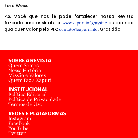
Zezé Weiss
P.S. Você que nos lê pode fortalecer nossa Revista
fazendo uma assinatura:
ou doando
www.xapuri.info/assine
qualquer valor pelo PIX:
. Gratidão!
contato@xapuri.info
SOBRE A REVISTA
Quem Somos
Nossa História
Missão e Valores
Quem Faz a Xapuri
INSTITUCIONAL
Política Editorial
Política de Privacidade
Termos de Uso
REDES E PLATAFORMAS
Instagram
Facebook
YouTube
Twitter