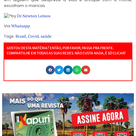
escolham o maricas.
by
Dr.Newton Lemos
Via
Whatsapp
Tags:
,
,
Brasil
Covid
saúde
GOSTOU DESTA MATÉRIA? ENTÃO, POR FAVOR, PASSA PRA FRENTE.
COMPARTILHE EM TODAS AS SUAS REDES. NÃO CUSTA NADA, É SÓ CLICAR!