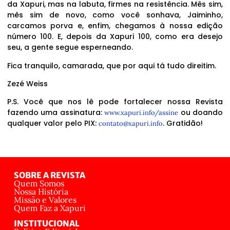
da Xapuri, mas na labuta, firmes na resistência. Mês sim,
mês sim de novo, como você sonhava, Jaiminho,
carcamos porva e, enfim, chegamos à nossa edição
número 100. E, depois da Xapuri 100, como era desejo
seu, a gente segue esperneando.
Fica tranquilo, camarada, que por aqui tá tudo direitim.
Zezé Weiss
P.S. Você que nos lê pode fortalecer nossa Revista
fazendo uma assinatura:
ou doando
www.xapuri.info/assine
qualquer valor pelo PIX:
. Gratidão!
contato@xapuri.info
SOBRE A REVISTA
Quem Somos
Nossa História
Missão e Valores
Quem Faz a Xapuri
INSTITUCIONAL