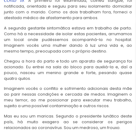
. A primeira foi examinada, colheu sangue, foi
COVID 19
notificada, orientada e seguiu para seu isolamento domiciliar
junto com o marido. Como os dois trabalham fora, forneci o
atestado médico de afastamento para ambos.
A segunda gestante sintomática estava em trabalho de parto.
Como há a necessidade de isolar estas pacientes, arrumamos
um local onde pudéssemos acompanhá-la no hospital.
Imaginem vocês uma mulher dando à luz uma vida e, ao
mesmo tempo, preocupada com o próprio destino.
Chegou a hora do parto e todo um aparato de segurança foi
acionado. Eu entrei na sala do bloco para auxiliá-la e, daí a
pouco, nasceu um menino grande e forte, pesando quase
quatro quilos.
Imaginem vocês o conflito e sofrimento adicionais desta mãe
ao parir nessas condições e cercada de medos. Imaginem o
meu temor, ao me posicionar para executar meu trabalho,
sujeito a uma possível contaminação e outros riscos.
Mas eu sou um maricas. Segundo o presidente lunático deste
país, há muito exagero ao se considerar os perigos
relacionados ao coronavírus. Sou um medroso, um frouxo.