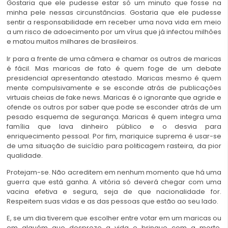
Gostaria que ele pudesse estar só um minuto que fosse na
minha pele nessas circunstâncias. Gostaria que ele pudesse
sentir a responsabilidade em receber uma nova vida em meio
a um risco de adoecimento por um vírus que já infectou milhões
e matou muitos milhares de brasileiros.
Ir para a frente de uma câmera e chamar os outros de maricas
é fácil. Mas maricas de fato é quem foge de um debate
presidencial apresentando atestado. Maricas mesmo é quem
mente compulsivamente e se esconde atrás de publicações
virtuais cheias de fake news. Maricas é o ignorante que agride e
ofende os outros por saber que pode se esconder atrás de um
pesado esquema de segurança. Maricas é quem integra uma
família que lava dinheiro público e o desvia para
enriquecimento pessoal. Por fim, mariquice suprema é usar-se
de uma situação de suicídio para politicagem rasteira, da pior
qualidade.
Protejam-se. Não acreditem em nenhum momento que há uma
guerra que está ganha. A vitória só deverá chegar com uma
vacina efetiva e segura, seja de que nacionalidade for.
Respeitem suas vidas e as das pessoas que estão ao seu lado.
E, se um dia tiverem que escolher entre votar em um maricas ou
em alguém que despreze a vida e brinque com a morte,