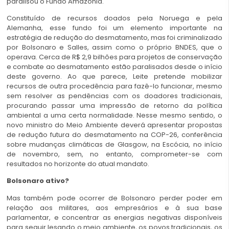
paralisou o Fundo Amazônia.
Constituído de recursos doados pela Noruega e pela
Alemanha, esse fundo foi um elemento importante na
estratégia de redução do desmatamento, mas foi criminalizado
por Bolsonaro e Salles, assim como o próprio BNDES, que o
operava. Cerca de R$ 2,9 bilhões para projetos de conservação
e combate ao desmatamento estão paralisados desde o início
deste governo. Ao que parece, Leite pretende mobilizar
recursos de outra procedência para fazê-lo funcionar, mesmo
sem resolver as pendências com os doadores tradicionais,
procurando passar uma impressão de retorno da política
ambiental a uma certa normalidade. Nesse mesmo sentido, o
novo ministro do Meio Ambiente deverá apresentar propostas
de redução futura do desmatamento na COP-26, conferência
sobre mudanças climáticas de Glasgow, na Escócia, no início
de novembro, sem, no entanto, comprometer-se com
resultados no horizonte do atual mandato.
Bolsonaro ativo?
Mas também pode ocorrer de Bolsonaro perder poder em
relação aos militares, aos empresários e à sua base
parlamentar, e concentrar as energias negativas disponíveis
para seguir lesando o meio ambiente, os povos tradicionais, os