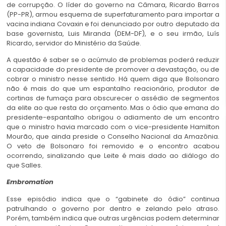
de corrupção. O líder do governo na Câmara, Ricardo Barros
(PP-PR), armou esquema de superfaturamento para importar a
vacina indiana Covaxin e foi denunciado por outro deputado da
base governista, Luis Miranda (DEM-DF), e o seu irmão, Luís
Ricardo, servidor do Ministério da Saúde.
A questão é saber se o acúmulo de problemas poderá reduzir
a capacidade do presidente de promover a devastação, ou de
cobrar o ministro nesse sentido. Há quem diga que Bolsonaro
não é mais do que um espantalho reacionário, produtor de
cortinas de fumaça para obscurecer o assédio de segmentos
da elite ao que resta do orçamento. Mas o ódio que emana do
presidente-espantalho obrigou o adiamento de um encontro
que o ministro havia marcado com o vice-presidente Hamilton
Mourão, que ainda preside o Conselho Nacional da Amazônia.
O veto de Bolsonaro foi removido e o encontro acabou
ocorrendo, sinalizando que Leite é mais dado ao diálogo do
que Salles.
Embromation
Esse episódio indica que o “gabinete do ódio” continua
patrulhando o governo por dentro e zelando pelo atraso.
Porém, também indica que outras urgências podem determinar