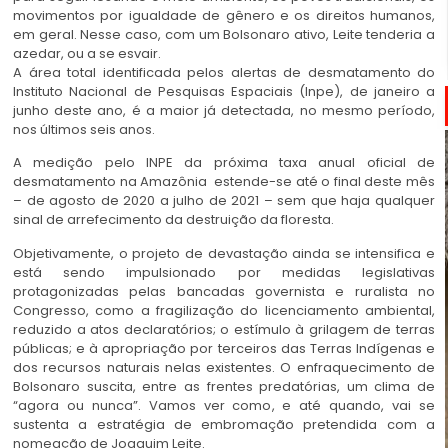
movimentos por igualdade de gênero e os direitos humanos,
em geral. Nesse caso, com um Bolsonaro ativo, Leite tenderia a
azedar, ou a se esvair.
A área total identificada pelos alertas de desmatamento do
Instituto Nacional de Pesquisas Espaciais (Inpe), de janeiro a
junho deste ano, é a maior já detectada, no mesmo período,
nos últimos seis anos.
A medição pelo INPE da próxima taxa anual oficial de
desmatamento na Amazônia estende-se até o final deste mês
– de agosto de 2020 a julho de 2021 – sem que haja qualquer
sinal de arrefecimento da destruição da floresta.
Objetivamente, o projeto de devastação ainda se intensifica e
está sendo impulsionado por medidas legislativas
protagonizadas pelas bancadas governista e ruralista no
Congresso, como a fragilização do licenciamento ambiental,
reduzido a atos declaratórios; o estímulo à grilagem de terras
públicas; e à apropriação por terceiros das Terras Indígenas e
dos recursos naturais nelas existentes. O enfraquecimento de
Bolsonaro suscita, entre as frentes predatórias, um clima de
“agora ou nunca”. Vamos ver como, e até quando, vai se
sustenta a estratégia de embromação pretendida com a
nomeação de Joaquim Leite.