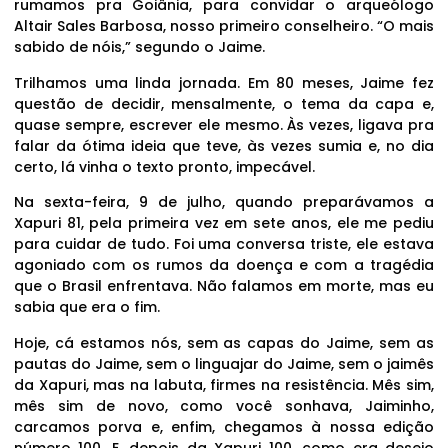
rumamos pra Goiânia, para convidar o arqueólogo
Altair Sales Barbosa, nosso primeiro conselheiro. “O mais
sabido de nóis,” segundo o Jaime.
Trilhamos uma linda jornada. Em 80 meses, Jaime fez
questão de decidir, mensalmente, o tema da capa e,
quase sempre, escrever ele mesmo. Às vezes, ligava pra
falar da ótima ideia que teve, às vezes sumia e, no dia
certo, lá vinha o texto pronto, impecável.
Na sexta-feira, 9 de julho, quando preparávamos a
Xapuri 81, pela primeira vez em sete anos, ele me pediu
para cuidar de tudo. Foi uma conversa triste, ele estava
agoniado com os rumos da doença e com a tragédia
que o Brasil enfrentava. Não falamos em morte, mas eu
sabia que era o fim.
Hoje, cá estamos nós, sem as capas do Jaime, sem as
pautas do Jaime, sem o linguajar do Jaime, sem o jaimês
da Xapuri, mas na labuta, firmes na resistência. Mês sim,
mês sim de novo, como você sonhava, Jaiminho,
carcamos porva e, enfim, chegamos à nossa edição
número 100. E, depois da Xapuri 100, como era desejo