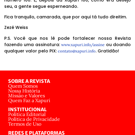
seu, a gente segue esperneando.
Fica tranquilo, camarada, que por aqui tá tudo direitim.
Zezé Weiss
P.S. Você que nos lê pode fortalecer nossa Revista
fazendo uma assinatura:
ou doando
www.xapuri.info/assine
qualquer valor pelo PIX:
. Gratidão!
contato@xapuri.info
SOBRE A REVISTA
Quem Somos
Nossa História
Missão e Valores
Quem Faz a Xapuri
INSTITUCIONAL
Política Editorial
Política de Privacidade
Termos de Uso
REDES E PLATAFORMAS