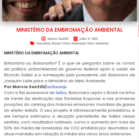
MINISTÉRIO DA EMBROMAÇÃO AMBIENTAL
Marcio Santilli
julho 9, 2021
,
,
,
Amazônia
Brasil
Crime Ambiental
Meio Ambiente
MINISTÉRIO DA EMBROMAÇÃO AMBIENTAL
Bolsonório ou Bolsonalho? É o que se pergunta sobre os rumos
da política antiambiental do governo federal após a saída de
Ricardo Salles e a nomeação pelo presidente Jair Bolsonaro de
Joaquim Leite para o Ministério do Meio Ambiente…
Por Marcio Santilli/
midianinja
Com a fiel assessoria de
, Bolsonaro repôs o Brasil na linha
Salles
de frente da destruição das florestas tropicais e nas primeiras
posições do ranking dos maiores emissores mundiais de gases
do efeito-estufa. O seu projeto é intrinsecamente predatório, e
ele sempre estimulou a atuação persistente de Salles nesse
sentido, com resultados notáveis, como o aumento em mais de
50% da média de toneladas de CO2 emitidas por desmates no
atual mandato em relação à média dos cinco anos anteriores.