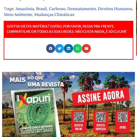
Tags:
,
,
,
,
,
Amazônia
Brasil
Carbono
Desmatamento
Direitos Humanos
,
Meio Ambiente
Mudanças Climáticas
GOSTOU DESTA MATÉRIA? ENTÃO, POR FAVOR, PASSA PRA FRENTE.
COMPARTILHE EM TODAS AS SUAS REDES. NÃO CUSTA NADA, É SÓ CLICAR!