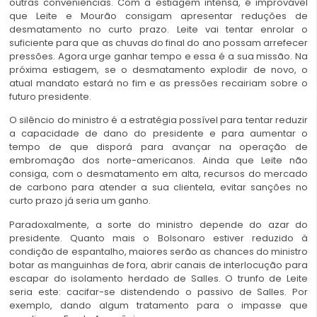
outras conveniências. Com a estiagem intensa, é improvável
que Leite e Mourão consigam apresentar reduções de
desmatamento no curto prazo. Leite vai tentar enrolar o
suficiente para que as chuvas do final do ano possam arrefecer
pressões. Agora urge ganhar tempo e essa é a sua missão. Na
próxima estiagem, se o desmatamento explodir de novo, o
atual mandato estará no fim e as pressões recairiam sobre o
futuro presidente.
O silêncio do ministro é a estratégia possível para tentar reduzir
a capacidade de dano do presidente e para aumentar o
tempo de que disporá para avançar na operação de
embromação dos norte-americanos. Ainda que Leite não
consiga, com o desmatamento em alta, recursos do mercado
de carbono para atender a sua clientela, evitar sanções no
curto prazo já seria um ganho.
Paradoxalmente, a sorte do ministro depende do azar do
presidente. Quanto mais o Bolsonaro estiver reduzido à
condição de espantalho, maiores serão as chances do ministro
botar as manguinhas de fora, abrir canais de interlocução para
escapar do isolamento herdado de Salles. O trunfo de Leite
seria este: cacifar-se distendendo o passivo de Salles. Por
exemplo, dando algum tratamento para o impasse que