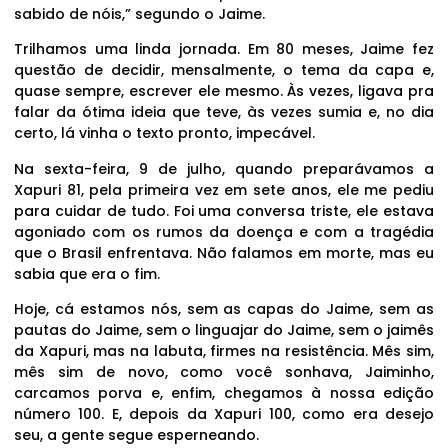
sabido de nóis,” segundo o Jaime.
Trilhamos uma linda jornada. Em 80 meses, Jaime fez
questão de decidir, mensalmente, o tema da capa e,
quase sempre, escrever ele mesmo. Às vezes, ligava pra
falar da ótima ideia que teve, às vezes sumia e, no dia
certo, lá vinha o texto pronto, impecável.
Na sexta-feira, 9 de julho, quando preparávamos a
Xapuri 81, pela primeira vez em sete anos, ele me pediu
para cuidar de tudo. Foi uma conversa triste, ele estava
agoniado com os rumos da doença e com a tragédia
que o Brasil enfrentava. Não falamos em morte, mas eu
sabia que era o fim.
Hoje, cá estamos nós, sem as capas do Jaime, sem as
pautas do Jaime, sem o linguajar do Jaime, sem o jaimês
da Xapuri, mas na labuta, firmes na resistência. Mês sim,
mês sim de novo, como você sonhava, Jaiminho,
carcamos porva e, enfim, chegamos à nossa edição
número 100. E, depois da Xapuri 100, como era desejo
seu, a gente segue esperneando.