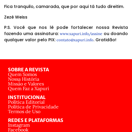
Fica tranquilo, camarada, que por aqui tá tudo direitim.
Zezé Weiss
P.S. Você que nos lê pode fortalecer nossa Revista
fazendo uma assinatura:
ou doando
www.xapuri.info/assine
qualquer valor pelo PIX:
. Gratidão!
contato@xapuri.info
SOBRE A REVISTA
Quem Somos
Nossa História
Missão e Valores
Quem Faz a Xapuri
INSTITUCIONAL
Política Editorial
Política de Privacidade
Termos de Uso
REDES E PLATAFORMAS
Instagram
Facebook