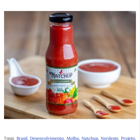
Tags:
,
,
,
,
,
,
Brasil
Desenvolvimento
Molho
Natchup
Nordeste
Projeto