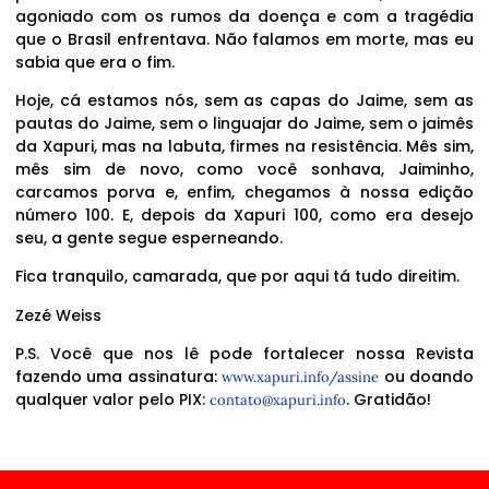
agoniado com os rumos da doença e com a tragédia
que o Brasil enfrentava. Não falamos em morte, mas eu
sabia que era o fim.
Hoje, cá estamos nós, sem as capas do Jaime, sem as
pautas do Jaime, sem o linguajar do Jaime, sem o jaimês
da Xapuri, mas na labuta, firmes na resistência. Mês sim,
mês sim de novo, como você sonhava, Jaiminho,
carcamos porva e, enfim, chegamos à nossa edição
número 100. E, depois da Xapuri 100, como era desejo
seu, a gente segue esperneando.
Fica tranquilo, camarada, que por aqui tá tudo direitim.
Zezé Weiss
P.S. Você que nos lê pode fortalecer nossa Revista
fazendo uma assinatura:
ou doando
www.xapuri.info/assine
qualquer valor pelo PIX:
. Gratidão!
contato@xapuri.info