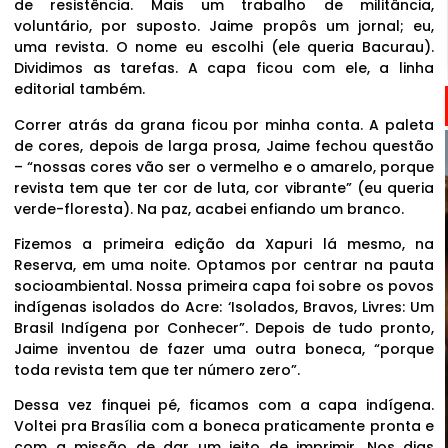
de resistência. Mais um trabalho de militância,
voluntário, por suposto. Jaime propôs um jornal; eu,
uma revista. O nome eu escolhi (ele queria Bacurau).
Dividimos as tarefas. A capa ficou com ele, a linha
editorial também.
Correr atrás da grana ficou por minha conta. A paleta
de cores, depois de larga prosa, Jaime fechou questão
– “nossas cores vão ser o vermelho e o amarelo, porque
revista tem que ter cor de luta, cor vibrante” (eu queria
verde-floresta). Na paz, acabei enfiando um branco.
Fizemos a primeira edição da Xapuri lá mesmo, na
Reserva, em uma noite. Optamos por centrar na pauta
socioambiental. Nossa primeira capa foi sobre os povos
indígenas isolados do Acre: ‘Isolados, Bravos, Livres: Um
Brasil Indígena por Conhecer”. Depois de tudo pronto,
Jaime inventou de fazer uma outra boneca, “porque
toda revista tem que ter número zero”.
Dessa vez finquei pé, ficamos com a capa indígena.
Voltei pra Brasília com a boneca praticamente pronta e
com a missão de dar um jeito de imprimir. Nos dias