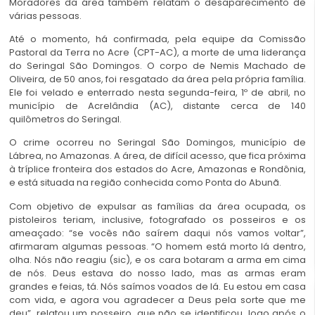
Moradores da área também relatam o desaparecimento de
várias pessoas.
Até o momento, há confirmada, pela equipe da Comissão
Pastoral da Terra no Acre (CPT-AC), a morte de uma liderança
do Seringal São Domingos. O corpo de Nemis Machado de
Oliveira, de 50 anos, foi resgatado da área pela própria família.
Ele foi velado e enterrado nesta segunda-feira, 1º de abril, no
município de Acrelândia (AC), distante cerca de 140
quilômetros do Seringal.
O crime ocorreu no Seringal São Domingos, município de
Lábrea, no Amazonas. A área, de difícil acesso, que fica próxima
à tríplice fronteira dos estados do Acre, Amazonas e Rondônia,
e está situada na região conhecida como Ponta do Abunã.
Com objetivo de expulsar as famílias da área ocupada, os
pistoleiros teriam, inclusive, fotografado os posseiros e os
ameaçado: “se vocês não saírem daqui nós vamos voltar”,
afirmaram algumas pessoas. “O homem está morto lá dentro,
olha. Nós não reagiu (sic), e os cara botaram a arma em cima
de nós. Deus estava do nosso lado, mas as armas eram
grandes e feias, tá. Nós saímos voados de lá. Eu estou em casa
com vida, e agora vou agradecer a Deus pela sorte que me
deu”, relatou um posseiro, que não se identificou, logo após o