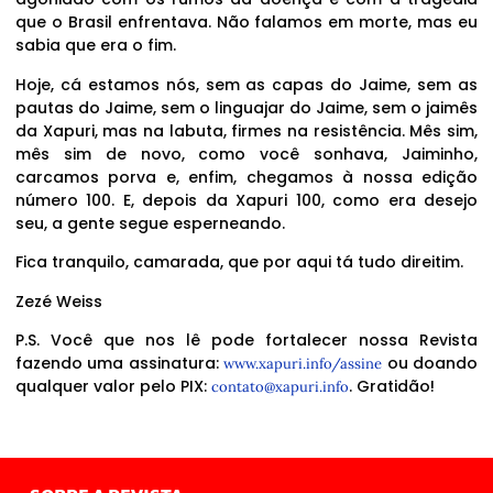
que o Brasil enfrentava. Não falamos em morte, mas eu
sabia que era o fim.
Hoje, cá estamos nós, sem as capas do Jaime, sem as
pautas do Jaime, sem o linguajar do Jaime, sem o jaimês
da Xapuri, mas na labuta, firmes na resistência. Mês sim,
mês sim de novo, como você sonhava, Jaiminho,
carcamos porva e, enfim, chegamos à nossa edição
número 100. E, depois da Xapuri 100, como era desejo
seu, a gente segue esperneando.
Fica tranquilo, camarada, que por aqui tá tudo direitim.
Zezé Weiss
P.S. Você que nos lê pode fortalecer nossa Revista
fazendo uma assinatura:
ou doando
www.xapuri.info/assine
qualquer valor pelo PIX:
. Gratidão!
contato@xapuri.info