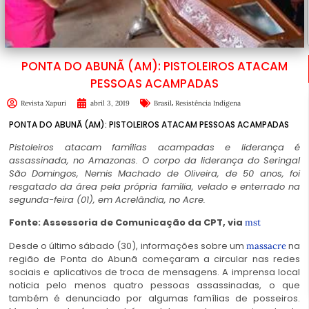
PONTA DO ABUNÃ (AM): PISTOLEIROS ATACAM
PESSOAS ACAMPADAS
,
Revista Xapuri
abril 3, 2019
Brasil
Resistência Indígena
PONTA DO ABUNÃ (AM): PISTOLEIROS ATACAM PESSOAS ACAMPADAS
Pistoleiros atacam famílias acampadas e liderança é
assassinada, no Amazonas. O corpo da liderança do Seringal
São Domingos, Nemis Machado de Oliveira, de 50 anos, foi
resgatado da área pela própria família, velado e enterrado na
segunda-feira (01), em Acrelândia, no Acre.
Fonte: Assessoria de Comunicação da CPT, via
mst
Desde o último sábado (30), informações sobre um
na
massacre
região de Ponta do Abunã começaram a circular nas redes
sociais e aplicativos de troca de mensagens. A imprensa local
noticia pelo menos quatro pessoas assassinadas, o que
também é denunciado por algumas famílias de posseiros.