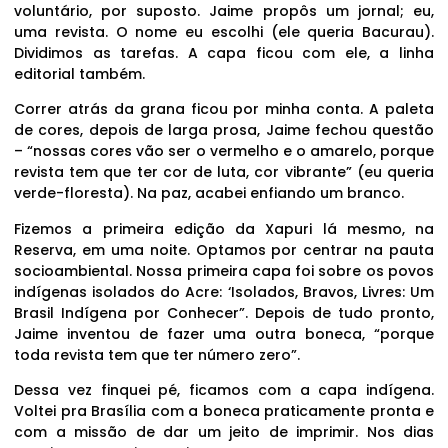
voluntário, por suposto. Jaime propôs um jornal; eu,
uma revista. O nome eu escolhi (ele queria Bacurau).
Dividimos as tarefas. A capa ficou com ele, a linha
editorial também.
Correr atrás da grana ficou por minha conta. A paleta
de cores, depois de larga prosa, Jaime fechou questão
– “nossas cores vão ser o vermelho e o amarelo, porque
revista tem que ter cor de luta, cor vibrante” (eu queria
verde-floresta). Na paz, acabei enfiando um branco.
Fizemos a primeira edição da Xapuri lá mesmo, na
Reserva, em uma noite. Optamos por centrar na pauta
socioambiental. Nossa primeira capa foi sobre os povos
indígenas isolados do Acre: ‘Isolados, Bravos, Livres: Um
Brasil Indígena por Conhecer”. Depois de tudo pronto,
Jaime inventou de fazer uma outra boneca, “porque
toda revista tem que ter número zero”.
Dessa vez finquei pé, ficamos com a capa indígena.
Voltei pra Brasília com a boneca praticamente pronta e
com a missão de dar um jeito de imprimir. Nos dias