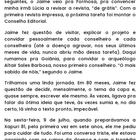
seguintes, o Jaime veio pra Formosa, pra convencer
minha irmã Lúcia a revisar a revista, “de grátis”. Com a
primeira revista impressa, a próxima tarefa foi montar o
Conselho Editorial.
Jaime fez questão de visitar, explicar o projeto e
convidar pessoalmente cada conselheiro e cada
conselheira (até a doença agravar, nos seus últimos
meses de vida, nunca abriu mão dessa tarefa). Daqui
rumamos pra Goiânia, para convidar o arqueólogo
Altair Sales Barbosa, nosso primeiro conselheiro. “O mais
sabido de nóis,” segundo o Jaime.
Trilhamos uma linda jornada. Em 80 meses, Jaime fez
questão de decidir, mensalmente, o tema da capa e,
quase sempre, escrever ele mesmo. Às vezes, ligava pra
falar da ótima ideia que teve, às vezes sumia e, no dia
certo, lá vinha o texto pronto, impecável.
Na sexta-feira, 9 de julho, quando preparávamos a
Xapuri 81, pela primeira vez em sete anos, ele me pediu
para cuidar de tudo. Foi uma conversa triste, ele estava
agoniado com os rumos da doença e com a tragédia