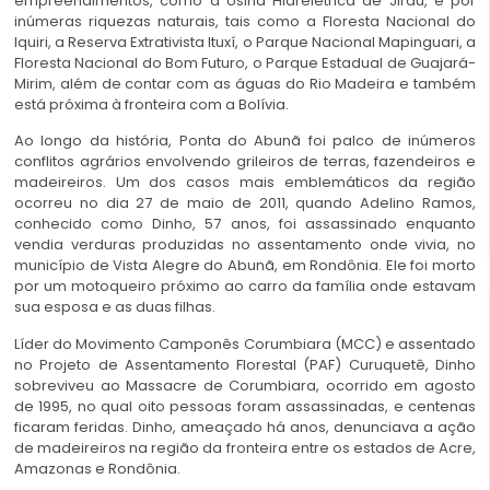
empreendimentos, como a Usina Hidrelétrica de Jirau, e por
inúmeras riquezas naturais, tais como a Floresta Nacional do
Iquiri, a Reserva Extrativista Ituxí, o Parque Nacional Mapinguari, a
Floresta Nacional do Bom Futuro, o Parque Estadual de Guajará-
Mirim, além de contar com as águas do Rio Madeira e também
está próxima à fronteira com a Bolívia.
Ao longo da história, Ponta do Abunã foi palco de inúmeros
conflitos agrários envolvendo grileiros de terras, fazendeiros e
madeireiros. Um dos casos mais emblemáticos da região
ocorreu no dia 27 de maio de 2011, quando Adelino Ramos,
conhecido como Dinho, 57 anos, foi assassinado enquanto
vendia verduras produzidas no assentamento onde vivia, no
município de Vista Alegre do Abunã, em Rondônia. Ele foi morto
por um motoqueiro próximo ao carro da família onde estavam
sua esposa e as duas filhas.
Líder do Movimento Camponês Corumbiara (MCC) e assentado
no Projeto de Assentamento Florestal (PAF) Curuquetê, Dinho
sobreviveu ao Massacre de Corumbiara, ocorrido em agosto
de 1995, no qual oito pessoas foram assassinadas, e centenas
ficaram feridas. Dinho, ameaçado há anos, denunciava a ação
de madeireiros na região da fronteira entre os estados de Acre,
Amazonas e Rondônia.