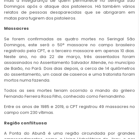
mais a insegurança de quem permanece no Seringal São
Domingos após o ataque dos pistoleiros. Há também vários
relatos de pessoas desaparecidas que se abrigaram em
matas para fugirem dos pistoleiros.
Massacres
Se forem confirmadas as quatro mortes no Seringal São
Domingos, este será o 50° massacre no campo brasileiro
registrado pela CPT, e o terceiro massacre em apenas 10 dias.
Neste ano, no dia 22 de março, três assentados foram
assassinados no Assentamento Salvador Allende, no município
de Baião, no Pará. Dois dias depois, a cerca de 14 quilômetros
do assentamento, um casal de caseiros e uma tratorista foram
mortos numa fazenda.
Todos as seis mortes teriam ocorrido a mando do grileiro
Fernando Ferreira Rosa Filho, conhecido como Fernandinho.
Entre os anos de 1985 e 2019, a CPT registrou 49 massacres no
campo com 230 vítimas.
Região conflituosa
A Ponta do Abunã é uma região circundada por grandes